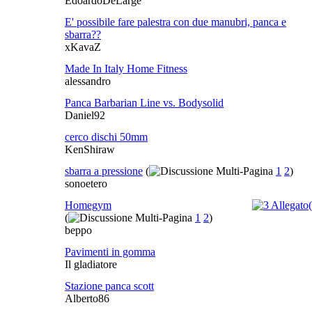
EdoardoDeLarge
E' possibile fare palestra con due manubri, panca e
sbarra??
xKavaZ
Made In Italy Home Fitness
alessandro
Panca Barbarian Line vs. Bodysolid
Daniel92
cerco dischi 50mm
KenShiraw
sbarra a pressione
(
1
2
)
sonoetero
Homegym
(
1
2
)
beppo
Pavimenti in gomma
Il gladiatore
Stazione panca scott
Alberto86