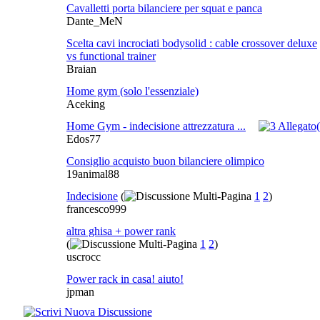
Cavalletti porta bilanciere per squat e panca
Dante_MeN
Scelta cavi incrociati bodysolid : cable crossover deluxe
vs functional trainer
Braian
Home gym (solo l'essenziale)
Aceking
Home Gym - indecisione attrezzatura ...
Edos77
Consiglio acquisto buon bilanciere olimpico
19animal88
Indecisione
(
1
2
)
francesco999
altra ghisa + power rank
(
1
2
)
uscrocc
Power rack in casa! aiuto!
jpman