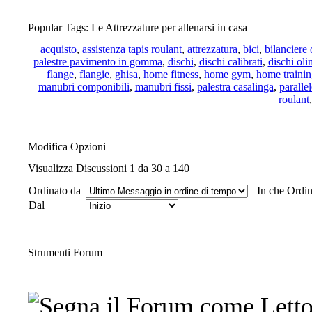
Popular Tags: Le Attrezzature per allenarsi in casa
acquisto
,
assistenza tapis roulant
,
attrezzatura
,
bici
,
bilanciere
palestre pavimento in gomma
,
dischi
,
dischi calibrati
,
dischi oli
flange
,
flangie
,
ghisa
,
home fitness
,
home gym
,
home traini
manubri componibili
,
manubri fissi
,
palestra casalinga
,
parallel
roulant
Modifica Opzioni
Visualizza Discussioni 1 da 30 a 140
Ordinato da
In che Ordi
Dal
Strumenti Forum