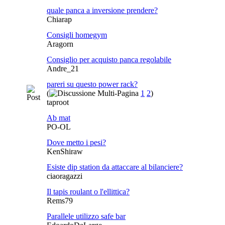
quale panca a inversione prendere?
Chiarap
Consigli homegym
Aragorn
Consiglio per acquisto panca regolabile
Andre_21
pareri su questo power rack?
(
1
2
)
taproot
Ab mat
PO-OL
Dove metto i pesi?
KenShiraw
Esiste dip station da attaccare al bilanciere?
ciaoragazzi
Il tapis roulant o l'ellittica?
Rems79
Parallele utilizzo safe bar