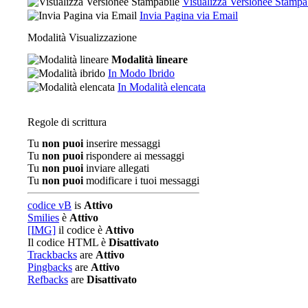
Visualizza Versionee Stampa
Invia Pagina via Email
Modalità Visualizzazione
Modalità lineare
In Modo Ibrido
In Modalità elencata
Regole di scrittura
Tu
non puoi
inserire messaggi
Tu
non puoi
rispondere ai messaggi
Tu
non puoi
inviare allegati
Tu
non puoi
modificare i tuoi messaggi
codice vB
is
Attivo
Smilies
è
Attivo
[IMG]
il codice è
Attivo
Il codice HTML è
Disattivato
Trackbacks
are
Attivo
Pingbacks
are
Attivo
Refbacks
are
Disattivato