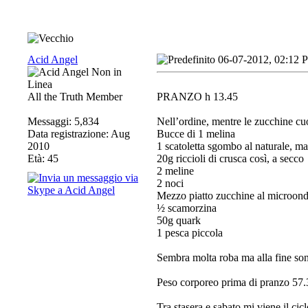
Acid Angel
06-07-2012, 02:12 
All the Truth Member
PRANZO h 13.45
Messaggi: 5,834
Nell’ordine, mentre le zucchine c
Data registrazione: Aug
Bucce di 1 melina
2010
1 scatoletta sgombo al naturale, man
Età: 45
20g riccioli di crusca così, a secco
2 meline
2 noci
Mezzo piatto zucchine al microond
½ scamorzina
50g quark
1 pesca piccola
Sembra molta roba ma alla fine son
Peso corporeo prima di pranzo 57.
Tra stasera e sabato mi viene il cicl