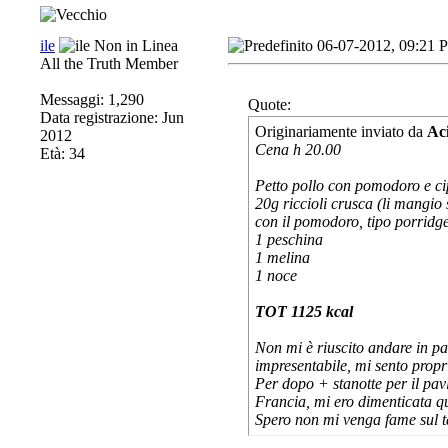
ile
06-07-2012, 09:21 
All the Truth Member
Messaggi: 1,290
Quote:
Data registrazione: Jun
Originariamente inviato da
Ac
2012
Cena h 20.00
Età: 34
Petto pollo con pomodoro e ci
20g riccioli crusca (li mangio
con il pomodoro, tipo porridge
1 peschina
1 melina
1 noce
TOT 1125 kcal
Non mi è riuscito andare in pa
impresentabile, mi sento propr
Per dopo + stanotte per il pa
Francia, mi ero dimenticata q
Spero non mi venga fame sul ta