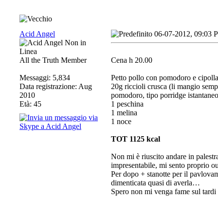
Acid Angel
06-07-2012, 09:03 
All the Truth Member
Cena h 20.00
Messaggi: 5,834
Petto pollo con pomodoro e cipoll
Data registrazione: Aug
20g riccioli crusca (li mangio semp
2010
pomodoro, tipo porridge istantaneo
Età: 45
1 peschina
1 melina
1 noce
TOT 1125 kcal
Non mi è riuscito andare in palestr
impresentabile, mi sento proprio ou
Per dopo + stanotte per il pavlova
dimenticata quasi di averla…
Spero non mi venga fame sul tardi q