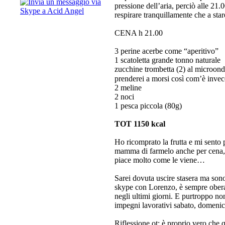
pressione dell’aria, perciò alle 21
respirare tranquillamente che a star
CENA h 21.00
3 perine acerbe come “aperitivo”
1 scatoletta grande tonno naturale
zucchine trombetta (2) al microond
prenderei a morsi così com’è inve
2 meline
2 noci
1 pesca piccola (80g)
TOT 1150 kcal
Ho ricomprato la frutta e mi sento 
mamma di farmelo anche per cena, a
piace molto come le viene…
Sarei dovuta uscire stasera ma son
skype con Lorenzo, è sempre oberat
negli ultimi giorni. E purtroppo n
impegni lavorativi sabato, domenic
Riflessione ot: è proprio vero ch