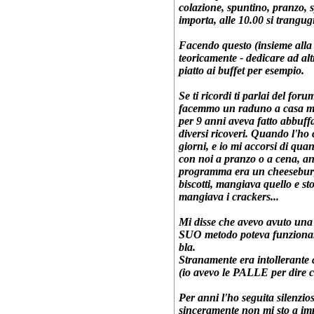
colazione, spuntino, pranzo, 
importa, alle 10.00 si trangugi
Facendo questo (insieme alla p
teoricamente - dedicare ad al
piatto ai buffet per esempio.
Se ti ricordi ti parlai del f
facemmo un raduno a casa mia
per 9 anni aveva fatto abbuffa
diversi ricoveri. Quando l'ho c
giorni, e io mi accorsi di qua
con noi a pranzo o a cena, an
programma era un cheeseburger
biscotti, mangiava quello e sto
mangiava i crackers...
Mi disse che avevo avuto una b
SUO metodo poteva funzionare,
bla.
Stranamente era intollerante a
(io avevo le PALLE per dire c
Per anni l'ho seguita silenzi
sinceramente non mi sto a imp