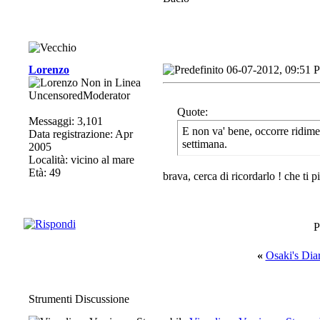
Lorenzo
06-07-2012, 09:51 
UncensoredModerator
Quote:
Messaggi: 3,101
E non va' bene, occorre ridimen
Data registrazione: Apr
settimana.
2005
Località: vicino al mare
Età: 49
brava, cerca di ricordarlo ! che ti p
P
«
Osaki's Dia
Strumenti Discussione