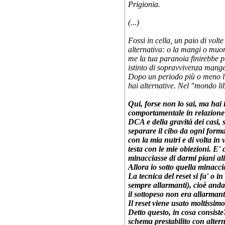
Prigionia.
(...)
Fossi in cella, un paio di volt
alternativa: o la mangi o muor
me la tua paranoia finirebbe 
istinto di sopravvivenza manger
Dopo un periodo più o meno lu
hai alternative. Nel "mondo li
Qui, forse non lo sai, ma hai 
comportamentale in relazione 
DCA e della gravità dei casi, 
separare il cibo da ogni forma
con la mia nutri e di volta in
testa con le mie obiezioni. E' 
minacciasse di darmi piani ali
Allora io sotto quella minacc
La tecnica del reset si fa' o i
sempre allarmanti), cioè andan
il sottopeso non era allarman
Il reset viene usato moltissim
Detto questo, in cosa consist
schema prestabilito con altern