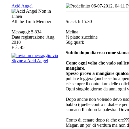
Acid Angel
06-07-2012, 04:11 
All the Truth Member
Snack h 15.30
Messaggi: 5,834
Melina
Data registrazione: Aug
½ piatto zucchine
2010
50g quark
Età: 45
Subito dopo diarrea come stamani
Come ogni volta che vado sul lett
mangiare.
Spesso provo a mangiare qualcosa
pulita e leggera (anche se ho appe
c'è sempre il contraltare delle coli
Ogni singolo giorno da anni ogni v
Dopo anche non volendo devo usci
babbo (quelle contro il diabete per
stomaco fin dopo la palestra. Do
Conto di cenare dopo (a che ore??
Magari un po’ di verdura ma non do