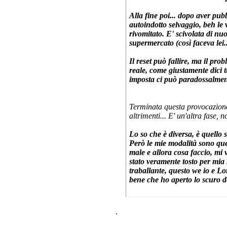
Alla fine poi... dopo aver pub
autoindotto selvaggio, beh le 
rivomitato. E' scivolata di nu
supermercato (così faceva lei..
Il reset può fallire, ma il pr
reale, come giustamente dici t
imposta ci può paradossalment
Terminata questa provocazione i
altrimenti... E' un'altra fase,
Lo so che è diversa, è quell
Però le mie modalità sono que
male e allora cosa faccio, mi 
stato veramente tosto per mia
traballante, questo we io e L
bene che ho aperto lo scuro de
.