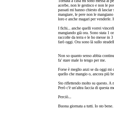
Tornata a casa mi sono messa ai peri
acerbe, non le gestisco e non le pos
passati mi hanno chiesto di lasciar s
mangiare, le pere non le mangiano p
loro e anche magari per venderle. 
I fichi... anche quelli vorrei vincer
mangiando già ora. Sono stata 1 ora e
raccolte da terra e le ho messe in 
farò oggi. Ora sono là sullo strade
Non so quanto senso abbia continuare
fa' stare male lo tengo per me.
Forse è meglio anzi se da oggi mi 
quello che mangio o, ancora più bre
Sto riflettendo molto su questo. A 
Però c'è un'altra faccia di quest
Perciò...
Buona giornata a tutti. Io sto bene.