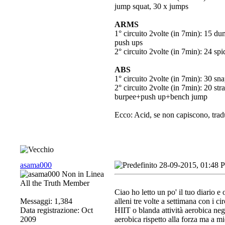
jump squat, 30 x jumps
ARMS
1° circuito 2volte (in 7min): 15 
push ups
2° circuito 2volte (in 7min): 24 sp
ABS
1° circuito 2volte (in 7min): 30 sn
2° circuito 2volte (in 7min): 20 str
burpee+push up+bench jump
Ecco: Acid, se non capiscono, tra
asama000
28-09-2015, 01:48 
All the Truth Member
Ciao ho letto un po' il tuo diario e
Messaggi: 1,384
alleni tre volte a settimana con i c
Data registrazione: Oct
HIIT o blanda attività aerobica neg
2009
aerobica rispetto alla forza ma a m