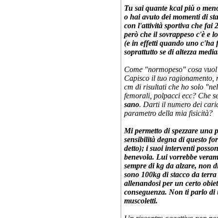
Tu sai quante kcal più o meno
o hai avuto dei momenti di sta
con l'attività sportiva che f
però che il sovrappeso c'è e 
(e in effetti quando uno c'h
soprattutto se di altezza media
Come "normopeso" cosa vuol
Capisco il tuo ragionamento, 
cm di risultati che ho solo "ne
femorali, polpacci ecc? Che s
sano
. Darti il numero dei car
parametro della mia fisicità?
Mi permetto di spezzare una p
sensibilità degna di questo f
detto); i suoi interventi pos
benevola. Lui vorrebbe veramen
sempre di kg da alzare, non di o
sono 100kg di stacco da terra"
allenandosi per un certo obiett
conseguenza. Non ti parlo di 
muscoletti.