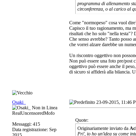
programma di allenamento sta 
circonferenza, o al carico al q
Come "normopeso" cosa vuol dir
Capisco il tuo ragionamento, ma me
risultati che ho solo "nella testa"
Che senso avrebbe? Tanto posso ar
che vorrei alzare darebbe un numer
Un riscontro oggettivo non possono
Non può essere una foto pre/post c
oggettivo può essere anche il peso
di sicuro si affiderà alla bilancia
Osaki_
23-09-2015, 11:46 
RealUncensoredMofo
Quote:
Messaggi: 415
Originariamente inviato da
Ac
Data registrazione: Sep
Pri', io ho un'idea su come i
2015