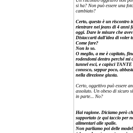
Un riscontro oggettivo non po
si ha? Non può essere una fot
cambiato?
Certo, questo è un riscontro i
rientrare nei jeans di 4 anni 
oggi. Dare le misure che avevi
Distaccarti dall'idea di voler
Come fare?
Non lo so.
O meglio, a me è capitato, fi
rodendomi dentro perché mi ci 
tunnel esci, e capisci TANTE c
conosco, seppur poco, abbastan
nella direzione giusta.
Certo, oggettivo può essere an
assoluto. Un obeso di sicuro s
in parte... No?
Hai ragione. Diciamo però ch
supportato (e qui taccio per 
alimentari alle spalle.
Non parliamo poi delle modell