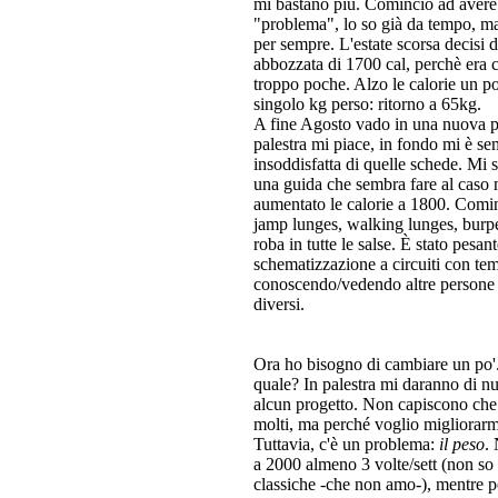
mi bastano più. Comincio ad avere
"problema", lo so già da tempo, ma 
per sempre. L'estate scorsa decisi 
abbozzata di 1700 cal, perchè era c
troppo poche. Alzo le calorie un po'
singolo kg perso: ritorno a 65kg.
A fine Agosto vado in una nuova pa
palestra mi piace, in fondo mi è s
insoddisfatta di quelle schede. Mi s
una guida che sembra fare al caso 
aumentato le calorie a 1800. Comin
jamp lunges, walking lunges, burpe
roba in tutte le salse. È stato pesa
schematizzazione a circuiti con te
conoscendo/vedendo altre persone m
diversi.
Ora ho bisogno di cambiare un po'.
quale? In palestra mi daranno di nuo
alcun progetto. Non capiscono che
molti, ma perché voglio migliorarm
Tuttavia, c'è un problema:
il peso
.
a 2000 almeno 3 volte/sett (non so 
classiche -che non amo-), mentre pe