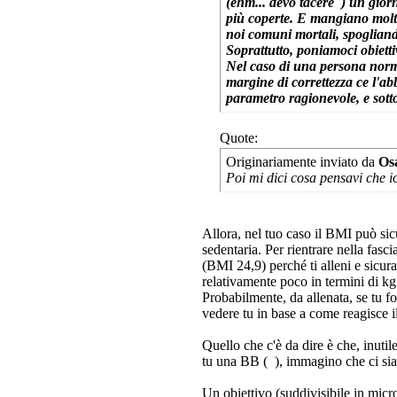
(ehm... devo tacere
) un giorn
più coperte. E mangiano molto
noi comuni mortali, spogliand
Soprattutto, poniamoci obiett
Nel caso di una persona norma
margine di correttezza ce l'a
parametro ragionevole, e sott
Quote:
Originariamente inviato da
Os
Poi mi dici cosa pensavi che i
Allora, nel tuo caso il BMI può sic
sedentaria. Per rientrare nella fasc
(BMI 24,9) perché ti alleni e sicu
relativamente poco in termini di kg s
Probabilmente, da allenata, se tu f
vedere tu in base a come reagisce i
Quello che c'è da dire è che, inuti
tu una BB (
), immagino che ci sia 
Un obiettivo (suddivisibile in micro