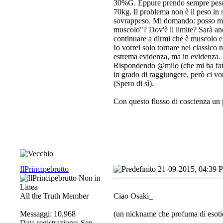
30%G. Eppure prendo sempre peso:
70kg. Il problema non è il peso in 
sovrappeso. Mi domando: posso mai
muscolo"? Dov'è il limite? Sarà anc
continuare a dirmi che è muscolo e
Io vorrei solo tornare nel classico
estrema evidenza, ma in evidenza.
Rispondendo @milo (che mi ha fatto
in grado di raggiungere, però ci vo
(Spero di sì).
Con questo flusso di coscienza un 
IlPrincipebrutto
21-09-2015, 04:39 
All the Truth Member
Ciao Osaki_
Messaggi: 10,968
(un nickname che profuma di esoti
Data registrazione: Sep