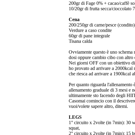
200gr di Fage 0% + cacao/caffè so
10/20gr di frutta secca/cioccolato
Cena
200/250gr di carne/pesce (condito)
Verdure a caso condite
60gr di pane integrale
Tisana calda
Ovviamente questo è uno schema mo
dosi oppure cambio cibo con altro 
Nei giorni OFF con un obiettivo di
ho provato ad arrivare a 2000kcal n
che riesca ad arrivare a 1900kcal 
Per quanto riguarda l'allenamento 
allenamento graduale di 3 mesi e no
ultimamente sto facendo degli HIIT
Casomai comincio con il descrivere 
vuoi/volete sapere altro, ditemi.
LEGS
1° circuito x 2volte (in 7min): 30 
squat,
2° circuito x 2volte (in 7min): 1