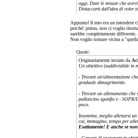
oggi. Dare le misure che avevi 
Distaccarti dall'idea di voler 
Appunto! Il mio era un intendere ch
perché: primo, non ci voglio ritor
sarebbe completamente differente, 
Non voglio tornare vicina a "quell
Quote:
Originariamente inviato da
Ac
Un obiettivo (suddivisibile in 
- Trovare un'alimentazione che 
graduale dimagrimento
- Trovare un allenamento che s
palloncino sgonfio e - SOPRA
poco.
Insomma, meglio allenarsi un po
cui, immagino, tempo per allen
Esattamente! E anche se non ci
- Cercare di ragionare in obietti