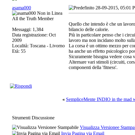
asama000
28-09-2015, 05:01 
All the Truth Member
Quello che intendo è che un lavoro 
Messaggi: 1,384
bilancio delle calorie.
Data registrazione: Oct
Più in particolare penso che i circu
2009
lavoro ma non incidano molto sulla
Località: Toscana - Livorno
La corsa è un ottimo mezzo per con
Età: 55
ha anche un effetto psicologico pos
Sicuramente bisogna vedere cosa vuo
Alternare vari stimoli (circuiti, cor
componenti della 'fitness'.
«
SempliceMente INDIO in the mad w
Strumenti Discussione
Visualizza Versionee Stampa
Invia Pagina via Email