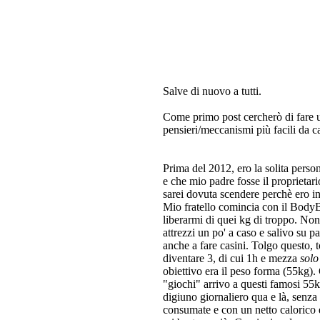
Salve di nuovo a tutti.
Come primo post cercherò di fare un 
pensieri/meccanismi più facili da ca
Prima del 2012, ero la solita perso
e che mio padre fosse il proprieta
sarei dovuta scendere perchè ero in
Mio fratello comincia con il BodyB
liberarmi di quei kg di troppo. Non 
attrezzi un po' a caso e salivo su 
anche a fare casini. Tolgo questo, to
diventare 3, di cui 1h e mezza
sol
obiettivo era il peso forma (55kg). 
"giochi" arrivo a questi famosi 55k
digiuno giornaliero qua e là, senza 
consumate e con un netto calorico 