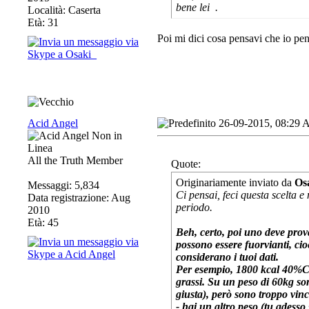
bene lei
.
Località: Caserta
Età: 31
Poi mi dici cosa pensavi che io pe
Acid Angel
26-09-2015, 08:29
All the Truth Member
Quote:
Originariamente inviato da
Os
Messaggi: 5,834
Ci pensai, feci questa scelta e
Data registrazione: Aug
periodo.
2010
Età: 45
Beh, certo, poi uno deve prov
possono essere fuorvianti, cioè
considerano i tuoi dati.
Per esempio, 1800 kcal 40%C
grassi. Su un peso di 60kg so
giusta), però sono troppo vinc
- hai un altro peso (tu adesso 