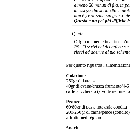
almeno 20 minuti di fila, impar
un corpo che si rimette in moto 
non è focalizzata sul grasso del
Questa è un po' più difficile
Quote:
Originariamente inviato da
Ac
PS. Ci scrivi nel dettaglio co
riesci ad aderire al tuo schem
Per quanto riguarda l'alimentazion
Colazione
250gr di latte ps
40gr di avena/crusca frumento/4-6 
caffè zuccherato (a volte nemmeno
Pranzo
60/80gr di pasta integrale condita
200/250gr di carne/pesce (condito)
2 frutti medio/grandi
Snack