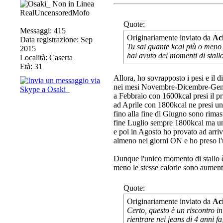
RealUncensoredMofo
Quote:
Messaggi: 415
Originariamente inviato da
Ac
Data registrazione: Sep
Tu sai quante kcal più o meno
2015
hai avuto dei momenti di stall
Località: Caserta
Età: 31
Allora, ho sovrapposto i pesi e il d
nei mesi Novembre-Dicembre-Genna
a Febbraio con 1600kcal presi il p
ad Aprile con 1800kcal ne presi un
fino alla fine di Giugno sono rimast
fine Luglio sempre 1800kcal ma un
e poi in Agosto ho provato ad arri
almeno nei giorni ON e ho preso l'
Dunque l'unico momento di stallo è
meno le stesse calorie sono aumen
Quote:
Originariamente inviato da
Ac
Certo, questo è un riscontro in
rientrare nei jeans di 4 anni 