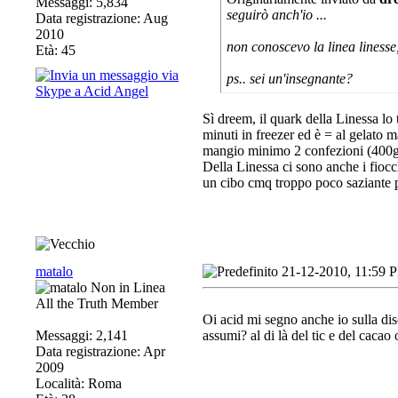
Messaggi: 5,834
seguirò anch'io ...
Data registrazione: Aug
2010
non conoscevo la linea linesse,
Età: 45
ps.. sei un'insegnante?
Sì dreem, il quark della Linessa lo t
minuti in freezer ed è = al gelato m
mangio minimo 2 confezioni (400g)
Della Linessa ci sono anche i fiocc
un cibo cmq troppo poco saziante per
matalo
21-12-2010, 11:59 
All the Truth Member
Oi acid mi segno anche io sulla dis
Messaggi: 2,141
assumi? al di là del tic e del caca
Data registrazione: Apr
2009
Località: Roma