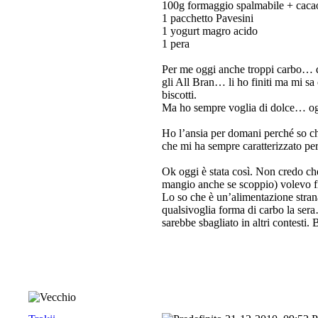
100g formaggio spalmabile + caca
1 pacchetto Pavesini
1 yogurt magro acido
1 pera
Per me oggi anche troppi carbo… da
gli All Bran… li ho finiti ma mi s
biscotti.
Ma ho sempre voglia di dolce… ogni
Ho l’ansia per domani perché so che
che mi ha sempre caratterizzato pe
Ok oggi è stata così. Non credo che
mangio anche se scoppio) volevo fi
Lo so che è un’alimentazione strana
qualsivoglia forma di carbo la ser
sarebbe sbagliato in altri contest