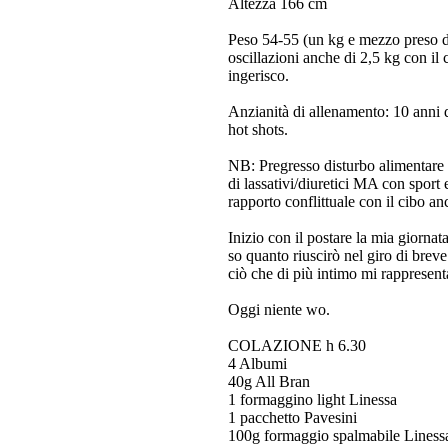
Altezza 166 cm
Peso 54-55 (un kg e mezzo preso d
oscillazioni anche di 2,5 kg con il 
ingerisco.
Anzianità di allenamento: 10 anni d
hot shots.
NB: Pregresso disturbo alimentare 
di lassativi/diuretici MA con sport
rapporto conflittuale con il cibo an
Inizio con il postare la mia giorn
so quanto riuscirò nel giro di breve
ciò che di più intimo mi rappresen
Oggi niente wo.
COLAZIONE h 6.30
4 Albumi
40g All Bran
1 formaggino light Linessa
1 pacchetto Pavesini
100g formaggio spalmabile Linessa 