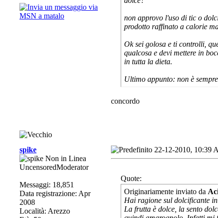
dolce?
non approvo l'uso di tic o dolci
prodotto raffinato a calorie m
Ok sei golosa e ti controlli, q
qualcosa e devi mettere in boc
in tutta la dieta.
Ultimo appunto: non è sempre 
concordo
spike
22-12-2010, 10:39
UncensoredModerator
Quote:
Messaggi: 18,851
Originariamente inviato da
Ac
Data registrazione: Apr
Hai ragione sul dolcificante 
2008
La frutta è dolce, la sento do
Località: Arezzo
quindi amarognolo. Infatti mi f