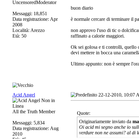
UncensoredModerator
buon diario
Messaggi: 18,851
Data registrazione: Apr
è normale cercare di terminare il p
2008
Località: Arezzo
non approvo l'uso di tic o dolcifican
Età: 50
raffinato a calorie maggiori.
Ok sei golosa e ti controlli, quell
devi mettere in bocca una caramella 
Ultimo appunto: non è sempre l'ora
Acid Angel
22-12-2010, 10:07
All the Truth Member
Quote:
Originariamente inviato da
ma
Messaggi: 5,834
Oi acid mi segno anche io sull
Data registrazione: Aug
verdure non ne assumi? al di l
2010