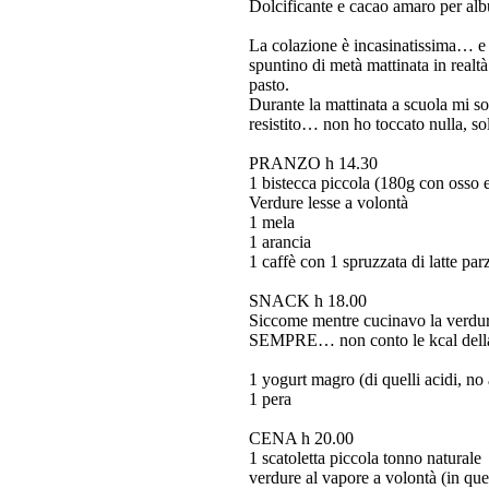
Dolcificante e cacao amaro per al
La colazione è incasinatissima… e
spuntino di metà mattinata in realtà
pasto.
Durante la mattinata a scuola mi s
resistito… non ho toccato nulla, so
PRANZO h 14.30
1 bistecca piccola (180g con osso e 
Verdure lesse a volontà
1 mela
1 arancia
1 caffè con 1 spruzzata di latte pa
SNACK h 18.00
Siccome mentre cucinavo la verdura
SEMPRE… non conto le kcal della 
1 yogurt magro (di quelli acidi, no
1 pera
CENA h 20.00
1 scatoletta piccola tonno naturale
verdure al vapore a volontà (in ques