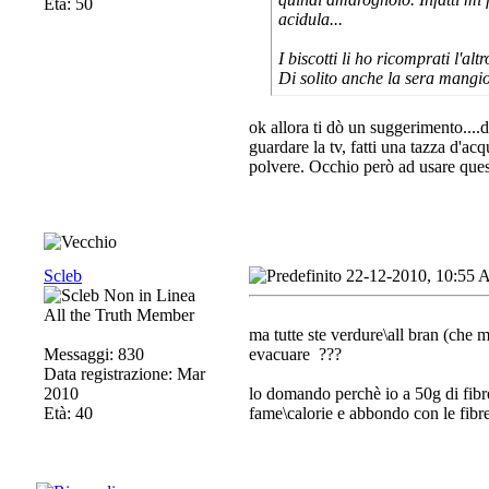
Età: 50
acidula...
I biscotti li ho ricomprati l'al
Di solito anche la sera mangi
ok allora ti dò un suggerimento....d
guardare la tv, fatti una tazza d'a
polvere. Occhio però ad usare quest
Scleb
22-12-2010, 10:55
All the Truth Member
ma tutte ste verdure\all bran (che m
Messaggi: 830
evacuare
???
Data registrazione: Mar
2010
lo domando perchè io a 50g di fibr
Età: 40
fame\calorie e abbondo con le fibre)