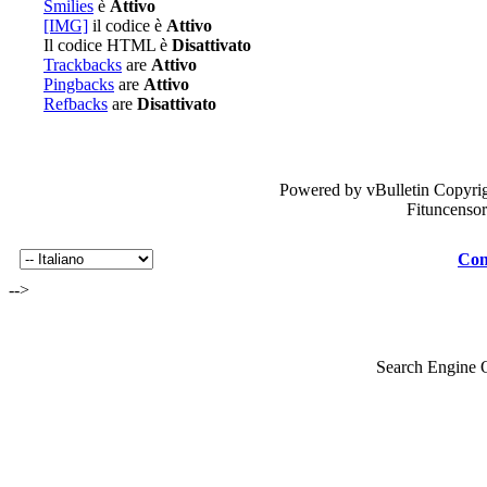
Smilies
è
Attivo
[IMG]
il codice è
Attivo
Il codice HTML è
Disattivato
Trackbacks
are
Attivo
Pingbacks
are
Attivo
Refbacks
are
Disattivato
Powered by vBulletin Copyrig
Fituncenso
Con
-->
Search Engine 