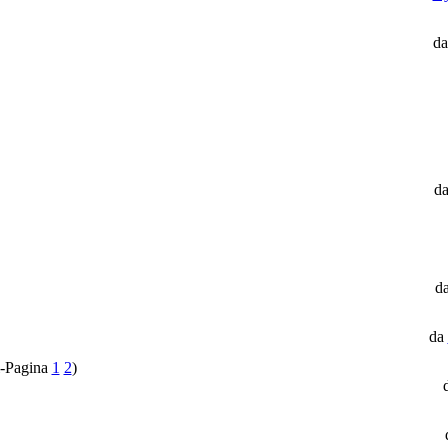
d
d
d
da
1
2
)