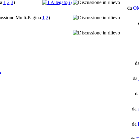
1
2
3
)
da
O
1
2
)
d
o
da
d
da
da