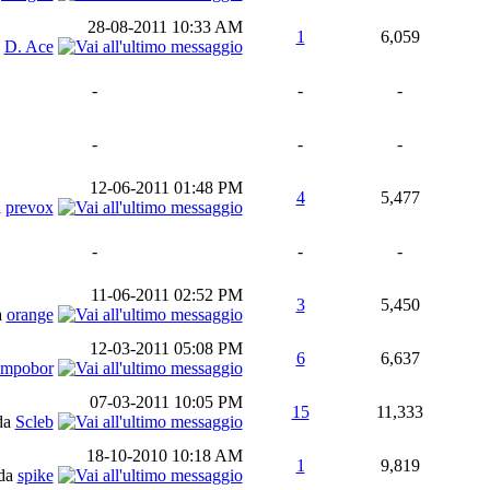
28-08-2011
10:33 AM
1
6,059
a
D. Ace
-
-
-
-
-
-
12-06-2011
01:48 PM
4
5,477
a
prevox
-
-
-
11-06-2011
02:52 PM
3
5,450
a
orange
12-03-2011
05:08 PM
6
6,637
mpobor
07-03-2011
10:05 PM
15
11,333
da
Scleb
18-10-2010
10:18 AM
1
9,819
da
spike