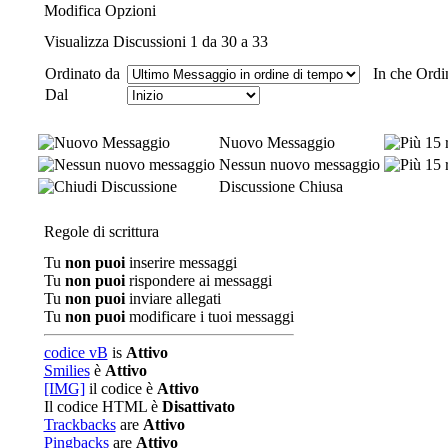
Modifica Opzioni
Visualizza Discussioni 1 da 30 a 33
Ordinato da
In che Ordi
Dal
Nuovo Messaggio
Nessun nuovo messaggio
Discussione Chiusa
Regole di scrittura
Tu
non puoi
inserire messaggi
Tu
non puoi
rispondere ai messaggi
Tu
non puoi
inviare allegati
Tu
non puoi
modificare i tuoi messaggi
codice vB
is
Attivo
Smilies
è
Attivo
[IMG]
il codice è
Attivo
Il codice HTML è
Disattivato
Trackbacks
are
Attivo
Pingbacks
are
Attivo