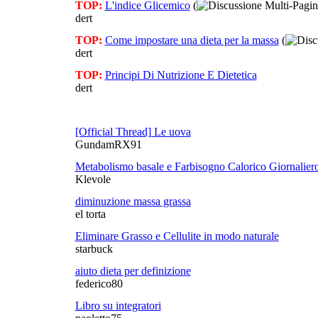
TOP:
L'indice Glicemico
(
dert
TOP:
Come impostare una dieta per la massa
(
dert
TOP:
Principi Di Nutrizione E Dietetica
dert
[Official Thread] Le uova
GundamRX91
Metabolismo basale e Farbisogno Calorico Giornalier
Klevole
diminuzione massa grassa
el torta
Eliminare Grasso e Cellulite in modo naturale
starbuck
aiuto dieta per definizione
federico80
Libro su integratori