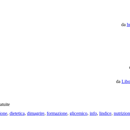
da
h
da
Libo
atuite
ione
,
dietetica
,
dimagrire
,
formazione
,
glicemico
,
info
,
lindice
,
nutrizio