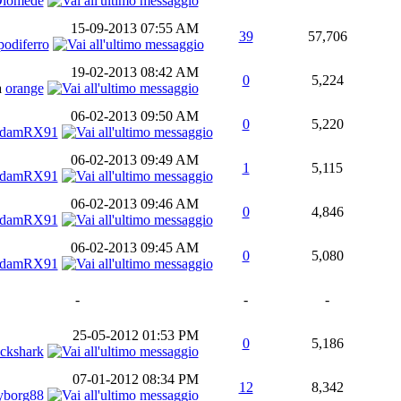
iomede
15-09-2013
07:55 AM
39
57,706
podiferro
19-02-2013
08:42 AM
0
5,224
a
orange
06-02-2013
09:50 AM
0
5,220
damRX91
06-02-2013
09:49 AM
1
5,115
damRX91
06-02-2013
09:46 AM
0
4,846
damRX91
06-02-2013
09:45 AM
0
5,080
damRX91
-
-
-
25-05-2012
01:53 PM
0
5,186
ackshark
07-01-2012
08:34 PM
12
8,342
yborg88