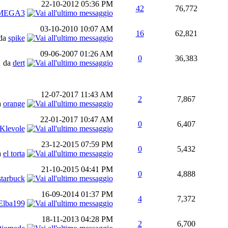
22-10-2012
05:36 PM
42
76,772
MEGA3
03-10-2010
10:07 AM
16
62,821
da
spike
09-06-2007
01:26 AM
0
36,383
da
dert
12-07-2017
11:43 AM
2
7,867
a
orange
22-01-2017
10:47 AM
0
6,407
Klevole
23-12-2015
07:59 PM
0
5,432
a
el torta
21-10-2015
04:41 PM
0
4,888
starbuck
16-09-2014
01:37 PM
4
7,372
Elba199
18-11-2013
04:28 PM
2
6,700