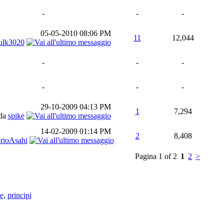
-
-
-
05-05-2010
08:06 PM
11
12,044
ulk3020
-
-
-
-
-
-
29-10-2009
04:13 PM
1
7,294
da
spike
14-02-2009
01:14 PM
2
8,408
rioAsahi
Pagina 1 of 2
1
2
>
ne
,
principi