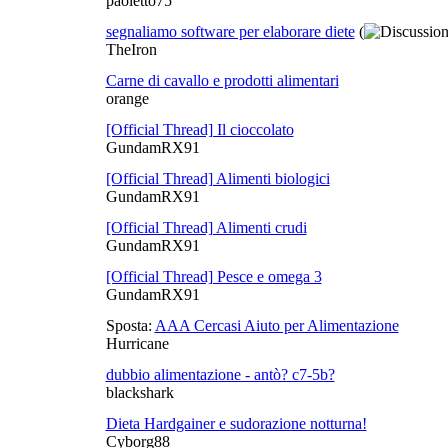
paoletto75
segnaliamo software per elaborare diete
(
TheIron
Carne di cavallo e prodotti alimentari
orange
[Official Thread] Il cioccolato
GundamRX91
[Official Thread] Alimenti biologici
GundamRX91
[Official Thread] Alimenti crudi
GundamRX91
[Official Thread] Pesce e omega 3
GundamRX91
Sposta:
AAA Cercasi Aiuto per Alimentazione
Hurricane
dubbio alimentazione - antò? c7-5b?
blackshark
Dieta Hardgainer e sudorazione notturna!
Cyborg88