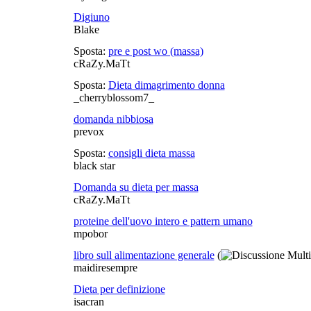
Digiuno
Blake
Sposta:
pre e post wo (massa)
cRaZy.MaTt
Sposta:
Dieta dimagrimento donna
_cherryblossom7_
domanda nibbiosa
prevox
Sposta:
consigli dieta massa
black star
Domanda su dieta per massa
cRaZy.MaTt
proteine dell'uovo intero e pattern umano
mpobor
libro sull alimentazione generale
(
maidiresempre
Dieta per definizione
isacran