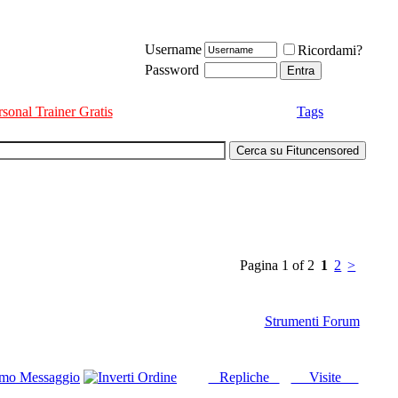
Username
Ricordami?
Password
rsonal Trainer Gratis
Tags
Pagina 1 of 2
1
2
>
Strumenti Forum
imo Messaggio
Repliche
Visite