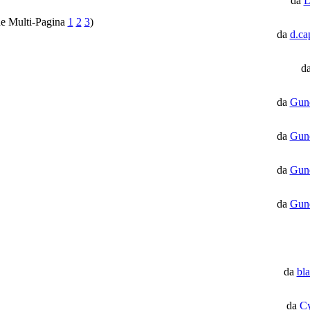
da
D
1
2
3
)
da
d.ca
d
da
Gun
da
Gun
da
Gun
da
Gun
da
bl
da
C