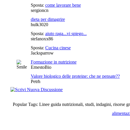
Sposta:
come lavorare bene
sergioncn
dieta per dimagrire
hulk3020
Sposta:
aiuto raga...vi spiego...
stefanoxx86
Sposta:
Cucina cinese
Jacksparrow
Formazione in nutrizione
ErnestoBio
Valore biologico delle proteine: che ne pensate??
Petrh
Popular Tags: Linee guida nutrizionali, studi, indagini, risorse gr
alimentaz