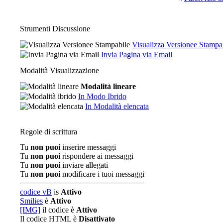
Strumenti Discussione
Visualizza Versionee Stampa
Invia Pagina via Email
Modalità Visualizzazione
Modalità lineare
In Modo Ibrido
In Modalità elencata
Regole di scrittura
Tu
non puoi
inserire messaggi
Tu
non puoi
rispondere ai messaggi
Tu
non puoi
inviare allegati
Tu
non puoi
modificare i tuoi messaggi
codice vB
is
Attivo
Smilies
è
Attivo
[IMG]
il codice è
Attivo
Il codice HTML è
Disattivato