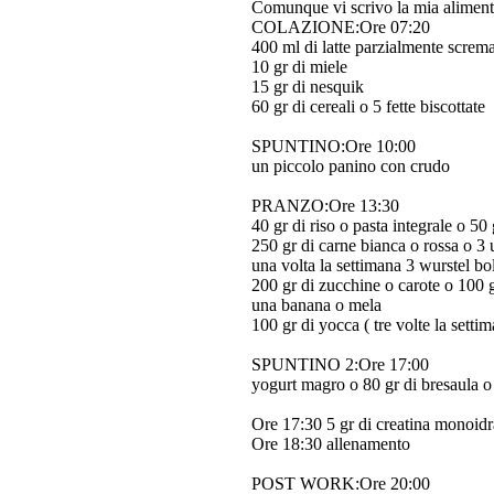
Comunque vi scrivo la mia aliment
COLAZIONE
:Ore 07:20
400 ml di latte parzialmente screm
10 gr di miele
15 gr di nesquik
60 gr di cereali o 5 fette biscottate
SPUNTINO
:Ore 10:00
un piccolo panino con crudo
PRANZO
:Ore 13:30
40 gr di riso o pasta integrale o 50 
250 gr di carne bianca o rossa o 3 
una volta la settimana 3 wurstel bol
200 gr di zucchine o carote o 100 gr
una banana o mela
100 gr di yocca ( tre volte la setti
SPUNTINO 2
:Ore 17:00
yogurt magro o 80 gr di bresaula o 
Ore 17:30 5 gr di creatina monoi
Ore 18:30 allenamento
POST WORK
:Ore 20:00