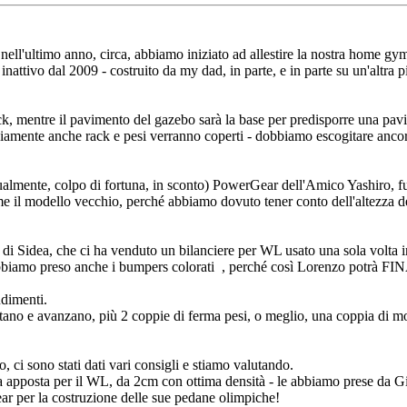
ell'ultimo anno, circa, abbiamo iniziato ad allestire la nostra home gym, 
 inattivo dal 2009 - costruito da my dad, in parte, e in parte su un'altra
rack, mentre il pavimento del gazebo sarà la base per predisporre una p
vviamente anche rack e pesi verranno coperti - dobbiamo escogitare anc
almente, colpo di fortuna, in sconto) PowerGear dell'Amico Yashiro, full
 il modello vecchio, perché abbiamo dovuto tener conto dell'altezza del
 di Sidea, che ci ha venduto un bilanciere per WL usato una sola volta 
bbiamo preso anche i bumpers colorati
, perché così Lorenzo potrà FIN
udimenti.
stano e avanzano, più 2 coppie di ferma pesi, o meglio, una coppia di mo
, ci sono stati dati vari consigli e stiamo valutando.
 apposta per il WL, da 2cm con ottima densità - le abbiamo prese da Giw
ear per la costruzione delle sue pedane olimpiche!