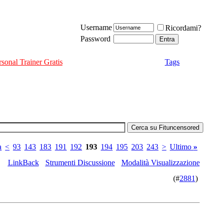
Username
Ricordami?
Password
rsonal Trainer Gratis
Tags
a
<
93
143
183
191
192
193
194
195
203
243
>
Ultimo
»
LinkBack
Strumenti Discussione
Modalità Visualizzazione
(#
2881
)