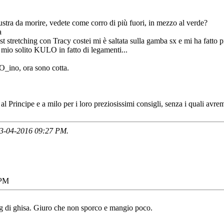
rustra da morire, vedete come corro di più fuori, in mezzo al verde?
a
t stretching con Tracy costei mi è saltata sulla gamba sx e mi ha fatto p
l mio solito KULO in fatto di legamenti...
O_ino, ora sono cotta.
l Principe e a milo per i loro preziosissimi consigli, senza i quali avre
 13-04-2016
09:27 PM
.
 PM
kg di ghisa. Giuro che non sporco e mangio poco.