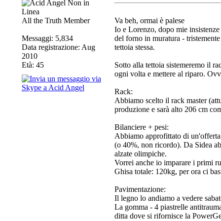
All the Truth Member
Va beh, ormai è palese
Io e Lorenzo, dopo mie insistenze n
Messaggi: 5,834
del forno in muratura - tristemente
Data registrazione: Aug
tettoia stessa.
2010
Età: 45
Sotto alla tettoia sistemeremo il 
ogni volta e mettere al riparo. O
Rack:
Abbiamo scelto il rack master (attu
produzione e sarà alto 206 cm come
Bilanciere + pesi:
Abbiamo approfittato di un'offerta
(o 40%, non ricordo). Da Sidea a
alzate olimpiche.
Vorrei anche io imparare i primi r
Ghisa totale: 120kg, per ora ci ba
Pavimentazione:
Il legno lo andiamo a vedere sabato
La gomma - 4 piastrelle antitrauma
ditta dove si rifornisce la PowerG