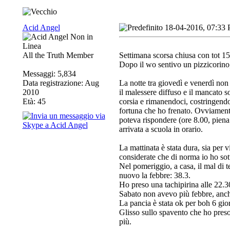
Acid Angel
18-04-2016, 07:33
All the Truth Member
Settimana scorsa chiusa con tot 15
Dopo il wo sentivo un pizzicorino, i
Messaggi: 5,834
Data registrazione: Aug
La notte tra giovedì e venerdì non
2010
il malessere diffuso e il mancato s
Età: 45
corsia e rimanendoci, costringendo
fortuna che ho frenato. Ovviament
poteva rispondere (ore 8.00, piena 
arrivata a scuola in orario.
La mattinata è stata dura, sia per 
considerate che di norma io ho sot
Nel pomeriggio, a casa, il mal di t
nuovo la febbre: 38.3.
Ho preso una tachipirina alle 22.
Sabato non avevo più febbre, anche
La pancia è stata ok per boh 6 giorn
Glisso sullo spavento che ho preso
più.