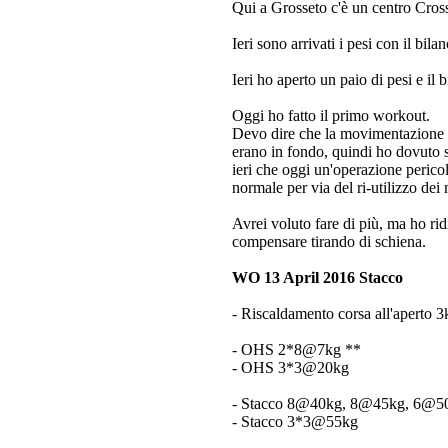
Qui a Grosseto c'è un centro Cross
Ieri sono arrivati i pesi con il bil
Ieri ho aperto un paio di pesi e il
Oggi ho fatto il primo workout.
Devo dire che la movimentazione de
erano in fondo, quindi ho dovuto so
ieri che oggi un'operazione perico
normale per via del ri-utilizzo dei 
Avrei voluto fare di più, ma ho rid
compensare tirando di schiena.
WO 13 April 2016 Stacco
- Riscaldamento corsa all'aperto 
- OHS 2*8@7kg **
- OHS 3*3@20kg
- Stacco 8@40kg, 8@45kg, 6@5
- Stacco 3*3@55kg