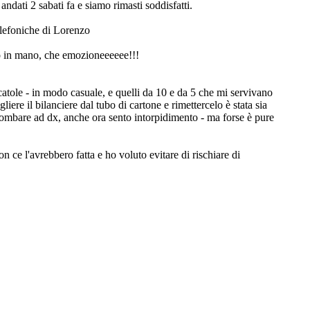
dati 2 sabati fa e siamo rimasti soddisfatti.
 telefoniche di Lorenzo
tto in mano, che emozioneeeeee!!!
catole - in modo casuale, e quelli da 10 e da 5 che mi servivano
ere il bilanciere dal tubo di cartone e rimettercelo è stata sia
 lombare ad dx, anche ora sento intorpidimento - ma forse è pure
 ce l'avrebbero fatta e ho voluto evitare di rischiare di