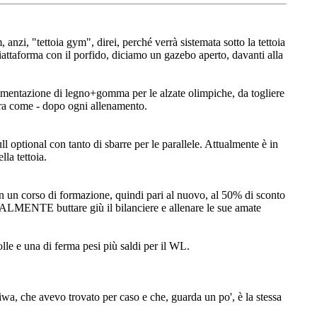
anzi, "tettoia gym", direi, perché verrà sistemata sotto la tettoia
 piattaforma con il porfido, diciamo un gazebo aperto, davanti alla
avimentazione di legno+gomma per le alzate olimpiche, da togliere
ora come - dopo ogni allenamento.
 optional con tanto di sbarre per le parallele. Attualmente è in
la tettoia.
in un corso di formazione, quindi pari al nuovo, al 50% di sconto
ALMENTE buttare giù il bilanciere e allenare le sue amate
lle e una di ferma pesi più saldi per il WL.
a, che avevo trovato per caso e che, guarda un po', è la stessa