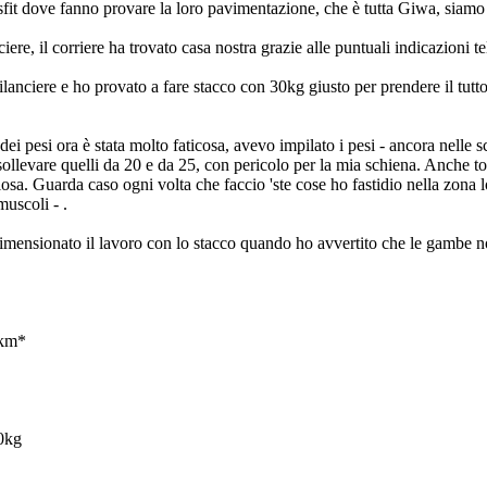
fit dove fanno provare la loro pavimentazione, che è tutta Giwa, siamo an
anciere, il corriere ha trovato casa nostra grazie alle puntuali indicazioni
 bilanciere e ho provato a fare stacco con 30kg giusto per prendere il tu
i pesi ora è stata molto faticosa, avevo impilato i pesi - ancora nelle s
llevare quelli da 20 e da 25, con pericolo per la mia schiena. Anche togli
losa. Guarda caso ogni volta che faccio 'ste cose ho fastidio nella zona
muscoli - .
imensionato il lavoro con lo stacco quando ho avvertito che le gambe non
3km*
0kg