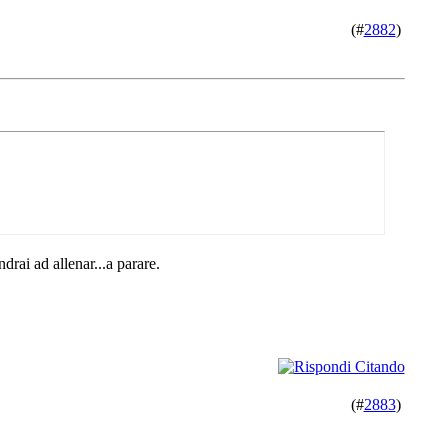
(#
2882
)
drai ad allenar...a parare.
(#
2883
)