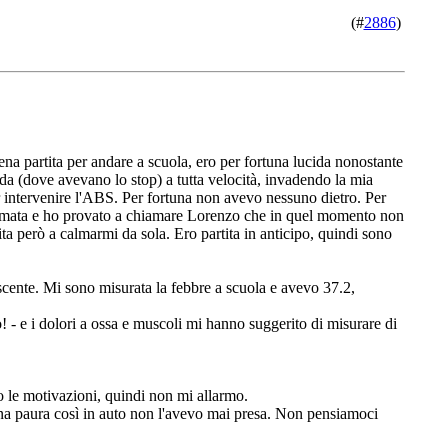
(#
2886
)
na partita per andare a scuola, ero per fortuna lucida nonostante
rada (dove avevano lo stop) a tutta velocità, invadendo la mia
r intervenire l'ABS. Per fortuna non avevo nessuno dietro. Per
ermata e ho provato a chiamare Lorenzo che in quel momento non
ita però a calmarmi da sola. Ero partita in anticipo, quindi sono
escente. Mi sono misurata la febbre a scuola e avevo 37.2,
o! - e i dolori a ossa e muscoli mi hanno suggerito di misurare di
ndo le motivazioni, quindi non mi allarmo.
una paura così in auto non l'avevo mai presa. Non pensiamoci