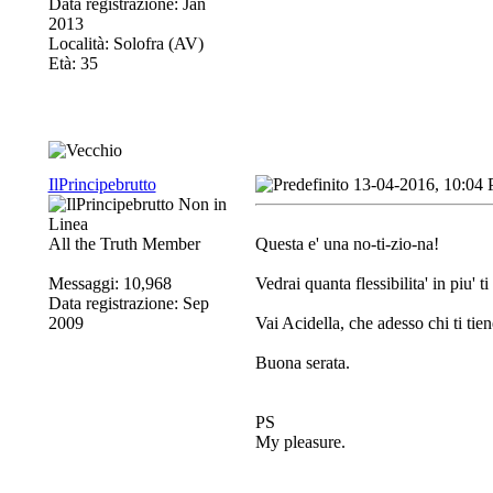
Data registrazione: Jan
2013
Località: Solofra (AV)
Età: 35
IlPrincipebrutto
13-04-2016, 10:04
All the Truth Member
Questa e' una no-ti-zio-na!
Messaggi: 10,968
Vedrai quanta flessibilita' in piu' t
Data registrazione: Sep
2009
Vai Acidella, che adesso chi ti tien
Buona serata.
PS
My pleasure.