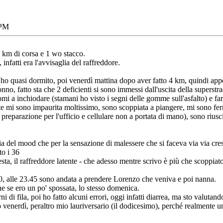
 PM
 km di corsa e 1 wo stacco.
nfatti era l'avvisaglia del raffreddore.
 ho quasi dormito, poi venerdì mattina dopo aver fatto 4 km, quindi appe
onno, fatto sta che 2 deficienti si sono immessi dall'uscita della superst
mi a inchiodare (stamani ho visto i segni delle gomme sull'asfalto) e fa
e mi sono impaurita moltissimo, sono scoppiata a piangere, mi sono f
preparazione per l'ufficio e cellulare non a portata di mano), sono riusc
via del mood che per la sensazione di malessere che si faceva via via cr
to i 36
esta, il raffreddore latente - che adesso mentre scrivo è più che scoppiat
30, alle 23.45 sono andata a prendere Lorenzo che veniva e poi nanna.
 se ero un po' spossata, lo stesso domenica.
i di fila, poi ho fatto alcuni errori, oggi infatti diarrea, ma sto valuta
 venerdì, peraltro mio lauriversario (il dodicesimo), perché realmente 