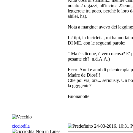
Altra cosa di stamani... mentre cam
notato 2 ragazzi, all'incirca 25enni
leggerete tra poco, perché le loro d
ahilei, ha).
Nota a margine: avevo dei leggings
I 2 tipi, in bicicletta, mi hanno f
DI ME, con le seguenti parole:
" Ma è silicone, è vero o cosa? E' p
pesante eh?, n.d.A.A.)
Ecco. Anni e anni di psicoterapia 
Madre de Dios!!!
Che poi via, ora... seriously. Un b
la ggggente?
Buonanotte
cicciodila
24-03-2016, 10:31 