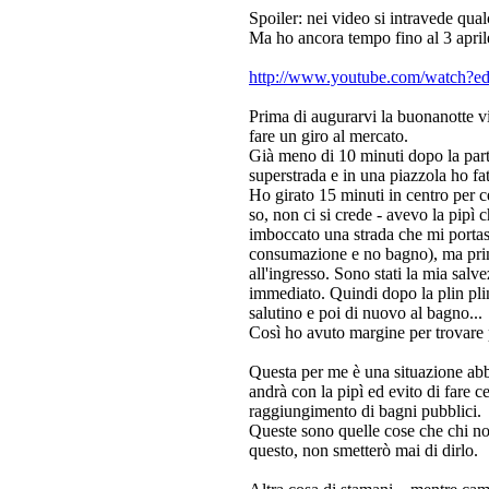
Spoiler: nei video si intravede qual
Ma ho ancora tempo fino al 3 apri
http://www.youtube.com/watch
Prima di augurarvi la buonanotte vi
fare un giro al mercato.
Già meno di 10 minuti dopo la part
superstrada e in una piazzola ho fat
Ho girato 15 minuti in centro per c
so, non ci si crede - avevo la pip
imboccato una strada che mi portas
consumazione e no bagno), ma prima 
all'ingresso. Sono stati la mia salv
immediato. Quindi dopo la plin plin
salutino e poi di nuovo al bagno...
Così ho avuto margine per trovare p
Questa per me è una situazione ab
andrà con la pipì ed evito di fare ce
raggiungimento di bagni pubblici.
Queste sono quelle cose che chi n
questo, non smetterò mai di dirlo.