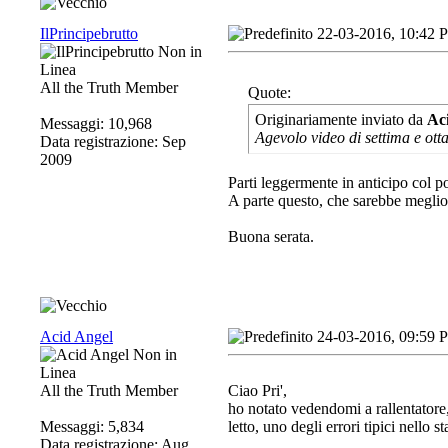
IlPrincipebrutto
22-03-2016, 10:42 
All the Truth Member
Quote:
Originariamente inviato da
Ac
Messaggi: 10,968
Agevolo video di settima e otta
Data registrazione: Sep
2009
Parti leggermente in anticipo col po
A parte questo, che sarebbe meglio
Buona serata.
Acid Angel
24-03-2016, 09:59 
All the Truth Member
Ciao Pri',
ho notato vedendomi a rallentator
Messaggi: 5,834
letto, uno degli errori tipici nello s
Data registrazione: Aug