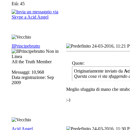
Età: 45
IlPrincipebrutto
24-03-2016, 11:21 
All the Truth Member
Quote:
Originariamente inviato da
Ac
Messaggi: 10,968
Questa cosa vi sta sfuggendo 
Data registrazione: Sep
2009
Meglio sfuggita di mano che strabo
:-)
Acid Angel
24-03-2016, 11:30 