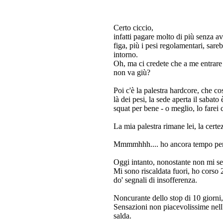
Certo ciccio,
infatti pagare molto di più senza a
figa, più i pesi regolamentari, sare
intorno.
Oh, ma ci credete che a me entrare i
non va giù?
Poi c'è la palestra hardcore, che co
là dei pesi, la sede aperta il sabato
squat per bene - o meglio, lo farei 
La mia palestra rimane lei, la certe
Mmmmhhh.... ho ancora tempo per
Oggi intanto, nonostante non mi se
Mi sono riscaldata fuori, ho corso
do' segnali di insofferenza.
Noncurante dello stop di 10 giorni
Sensazioni non piacevolissime nel
salda.