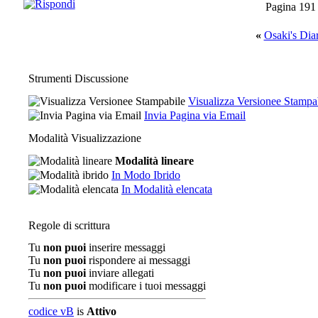
Pagina 191
«
Osaki's Dia
Strumenti Discussione
Visualizza Versionee Stampa
Invia Pagina via Email
Modalità Visualizzazione
Modalità lineare
In Modo Ibrido
In Modalità elencata
Regole di scrittura
Tu
non puoi
inserire messaggi
Tu
non puoi
rispondere ai messaggi
Tu
non puoi
inviare allegati
Tu
non puoi
modificare i tuoi messaggi
codice vB
is
Attivo