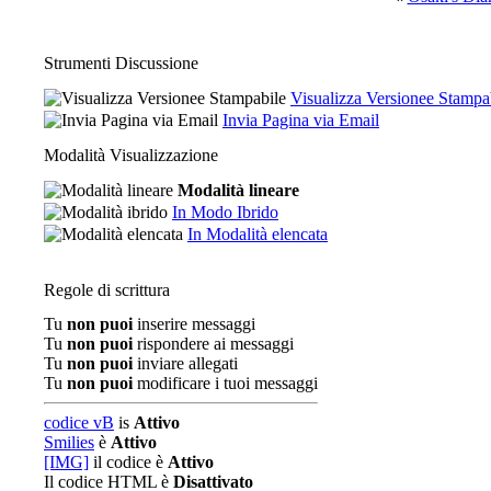
Strumenti Discussione
Visualizza Versionee Stampa
Invia Pagina via Email
Modalità Visualizzazione
Modalità lineare
In Modo Ibrido
In Modalità elencata
Regole di scrittura
Tu
non puoi
inserire messaggi
Tu
non puoi
rispondere ai messaggi
Tu
non puoi
inviare allegati
Tu
non puoi
modificare i tuoi messaggi
codice vB
is
Attivo
Smilies
è
Attivo
[IMG]
il codice è
Attivo
Il codice HTML è
Disattivato