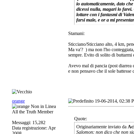
io automaticamente, dato che 
dicessi nulla, magari lo farei
lottare con i fantasmi di Vale
farsi male, e or a mi presenta
Stamani:
Sticciano/Sticciano alto, 4 km, p
Ma va'?
) ma non l'ho conteggiata
sempre. Evito di solito di buttarmi 
Avevo mal di pancia (post diarrea d
e non pensavo che il sole battesse c
orange
19-06-2014, 02:38 
All the Truth Member
Quote:
Messaggi: 15,282
Originariamente inviato da
Ac
Data registrazione: Apr
Salomon: non dico che non sian
2008