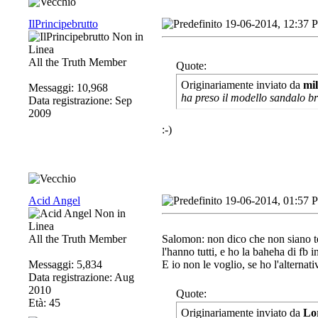
IlPrincipebrutto
19-06-2014, 12:37 
All the Truth Member
Quote:
Originariamente inviato da
mi
Messaggi: 10,968
ha preso il modello sandalo br
Data registrazione: Sep
2009
:-)
Acid Angel
19-06-2014, 01:57 
All the Truth Member
Salomon: non dico che non siano tec
l'hanno tutti, e ho la baheha di fb 
Messaggi: 5,834
E io non le voglio, se ho l'alternativ
Data registrazione: Aug
2010
Quote:
Età: 45
Originariamente inviato da
Lo