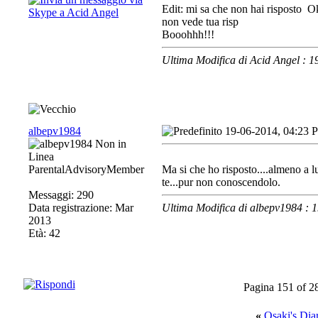
Edit: mi sa che non hai risposto
Ok
non vede tua risp
Booohhh!!!
Ultima Modifica di Acid Angel : 
albepv1984
19-06-2014, 04:23 
ParentalAdvisoryMember
Ma si che ho risposto....almeno a lu
te...pur non conoscendolo.
Messaggi: 290
Data registrazione: Mar
Ultima Modifica di albepv1984 :
2013
Età: 42
Pagina 151 of 2
«
Osaki's Dia