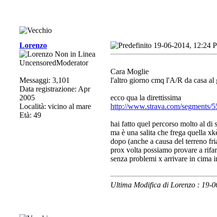
Lorenzo
19-06-2014, 12:24 
UncensoredModerator
Cara Moglie
Messaggi: 3,101
l'altro giorno cmq l'A/R da casa al 
Data registrazione: Apr
2005
ecco qua la direttissima
Località: vicino al mare
http://www.strava.com/segments/55
Età: 49
hai fatto quel percorso molto al di s
ma è una salita che frega quella xkè
dopo (anche a causa del terreno fria
prox volta possiamo provare a rifarl
senza problemi x arrivare in cima i
Ultima Modifica di Lorenzo : 19-