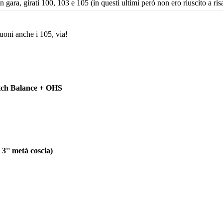
n gara, girati 100, 103 e 105 (in questi ultimi però non ero riuscito a ris
buoni anche i 105, via!
atch Balance + OHS
3'' metà coscia)