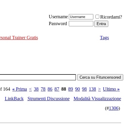
Username
Ricordami?
Password
rsonal Trainer Gratis
Tags
of 164
«
Prima
<
38
78
86
87
88
89
90
98
138
>
Ultimo
»
LinkBack
Strumenti Discussione
Modalità Visualizzazione
(#
1306
)