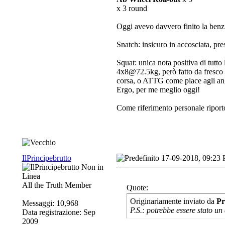
x 3 round
Oggi avevo davvero finito la benzin
Snatch: insicuro in accosciata, pres
Squat: unica nota positiva di tutt
4x8@72.5kg, però fatto da fresco a 
corsa, o ATTG come piace agli an
Ergo, per me meglio oggi!
Come riferimento personale riporto
IlPrincipebrutto
17-09-2018, 09:23
All the Truth Member
Quote:
Originariamente inviato da
Pr
Messaggi: 10,968
P.S.: potrebbe essere stato un 
Data registrazione: Sep
2009