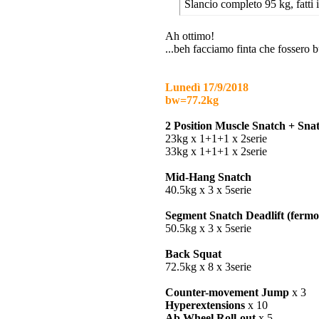
Slancio completo 95 kg, fatti i
Ah ottimo!
...beh facciamo finta che fossero 
Lunedì 17/9/2018
bw=77.2kg
2 Position Muscle Snatch + Sn
23kg x 1+1+1 x 2serie
33kg x 1+1+1 x 2serie
Mid-Hang Snatch
40.5kg x 3 x 5serie
Segment Snatch Deadlift (fermo 
50.5kg x 3 x 5serie
Back Squat
72.5kg x 8 x 3serie
Counter-movement Jump
x 3
Hyperextensions
x 10
Ab Wheel Roll-out
x 5