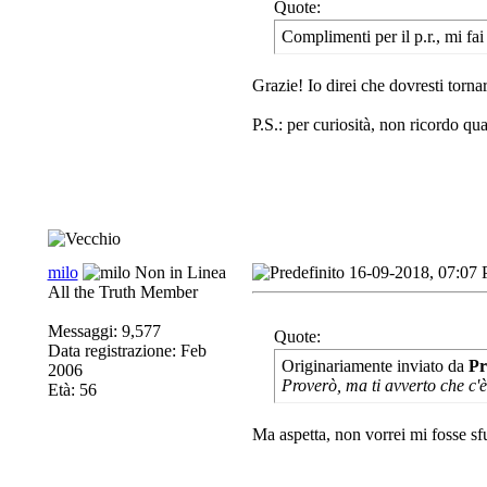
Quote:
Complimenti per il p.r., mi fai
Grazie! Io direi che dovresti tor
P.S.: per curiosità, non ricordo qual
milo
16-09-2018, 07:07
All the Truth Member
Messaggi: 9,577
Quote:
Data registrazione: Feb
Originariamente inviato da
Pr
2006
Proverò, ma ti avverto che c'è 
Età: 56
Ma aspetta, non vorrei mi fosse sfu