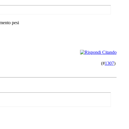
amento pesi
(#
1307
)