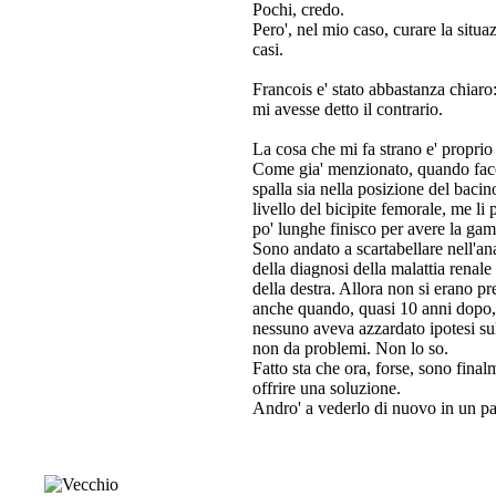
Pochi, credo.
Pero', nel mio caso, curare la situa
casi.
Francois e' stato abbastanza chiaro:
mi avesse detto il contrario.
La cosa che mi fa strano e' proprio
Come gia' menzionato, quando facev
spalla sia nella posizione del bacin
livello del bicipite femorale, me l
po' lunghe finisco per avere la gam
Sono andato a scartabellare nell'ana
della diagnosi della malattia renale 
della destra. Allora non si erano pr
anche quando, quasi 10 anni dopo, 
nessuno aveva azzardato ipotesi sull
non da problemi. Non lo so.
Fatto sta che ora, forse, sono final
offrire una soluzione.
Andro' a vederlo di nuovo in un pa