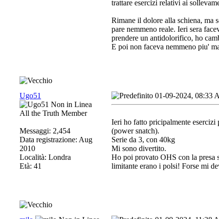
trattare esercizi relativi ai solleva
Rimane il dolore alla schiena, ma 
pare nemmeno reale. Ieri sera face
prendere un antidolorifico, ho camb
E poi non faceva nemmeno piu' male
Ugo51
01-09-2024, 08:33
All the Truth Member
Ieri ho fatto pricipalmente eserciz
Messaggi: 2,454
(power snatch).
Data registrazione: Aug
Serie da 3, con 40kg
2010
Mi sono divertito.
Località: Londra
Ho poi provato OHS con la presa str
Età: 41
limitante erano i polsi! Forse mi d