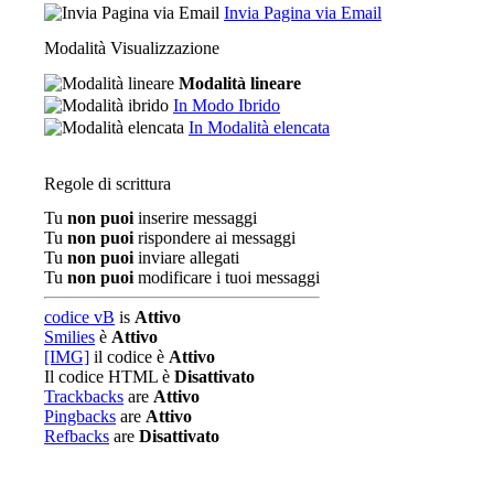
Invia Pagina via Email
Modalità Visualizzazione
Modalità lineare
In Modo Ibrido
In Modalità elencata
Regole di scrittura
Tu
non puoi
inserire messaggi
Tu
non puoi
rispondere ai messaggi
Tu
non puoi
inviare allegati
Tu
non puoi
modificare i tuoi messaggi
codice vB
is
Attivo
Smilies
è
Attivo
[IMG]
il codice è
Attivo
Il codice HTML è
Disattivato
Trackbacks
are
Attivo
Pingbacks
are
Attivo
Refbacks
are
Disattivato