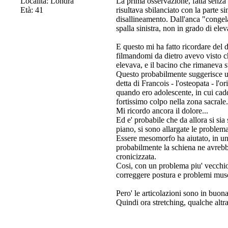
Località: Londra
La prima osservazione, fatta senza e
Età: 41
risultava sbilanciato con la parte sin
disallineamento. Dall'anca "congela
spalla sinistra, non in grado di elev
E questo mi ha fatto ricordare del 
filmandomi da dietro avevo visto che
elevava, e il bacino che rimaneva st
Questo probabilmente suggerisce un
detta di Francois - l'osteopata - l
quando ero adolescente, in cui cad
fortissimo colpo nella zona sacrale.
Mi ricordo ancora il dolore...
Ed e' probabile che da allora si sia 
piano, si sono allargate le problema
Essere mesomorfo ha aiutato, in un 
probabilmente la schiena ne avrebbe
cronicizzata.
Cosi, con un problema piu' vecchio 
correggere postura e problemi musc
Pero' le articolazioni sono in buon
Quindi ora stretching, qualche altra