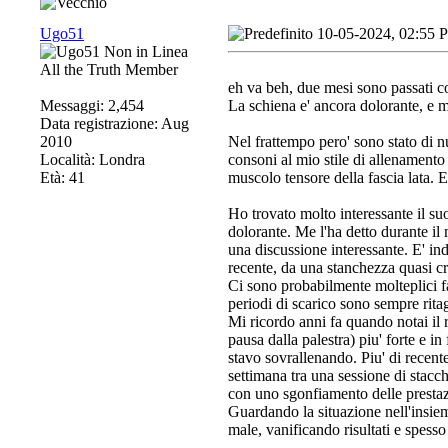
Ugo51
10-05-2024, 02:55 
All the Truth Member
eh va beh, due mesi sono passati c
Messaggi: 2,454
La schiena e' ancora dolorante, e mi
Data registrazione: Aug
2010
Nel frattempo pero' sono stato di nu
Località: Londra
consoni al mio stile di allenamento 
Età: 41
muscolo tensore della fascia lata. 
Ho trovato molto interessante il s
dolorante. Me l'ha detto durante il
una discussione interessante. E' ind
recente, da una stanchezza quasi c
Ci sono probabilmente molteplici fa
periodi di scarico sono sempre ritagl
Mi ricordo anni fa quando notai il 
pausa dalla palestra) piu' forte e i
stavo sovrallenando. Piu' di recent
settimana tra una sessione di stacch
con uno sgonfiamento delle prestazio
Guardando la situazione nell'insiem
male, vanificando risultati e spesso