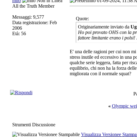
milo
01-09-2024, 11:38
All the Truth Member
Messaggi: 9,577
Quote:
Data registrazione: Feb
Originariamente inviato da
Ug
2006
Ho poi provato OHS con la pres
Età: 56
fattore limitante erano i polsi
E' una delle ragioni per cui non mi 
stress inutile ed eccessivo in una po
qualche serie leggera, fatta per ris
equilibrio, chi non ha la forza de
migliorata con il normale squat?
P
«
Olympic weig
Strumenti Discussione
Visualizza Versionee Stampa