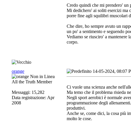
Credo quindi che mi prendero' un p
Mi dedichero' ai soliti esercizi ma 
porre fine agli squilibri muscolari 
Che dire, ho sempre avuto un rapport
un po' a sentimento e seguendo po
Vediamo se riusciro' a mantenere la 
corpo.
orange
14-05-2024, 08:07 
All the Truth Member
Ci vuole una scienza anche nell'all
Messaggi: 15,282
Ma temo che il problema risieda nel
Data registrazione: Apr
Negli sport aerobici è normale aver
2008
programmazione degli allenamenti. 
produttivi.
Anche se, come dici, la cosa più i
molto le cose.