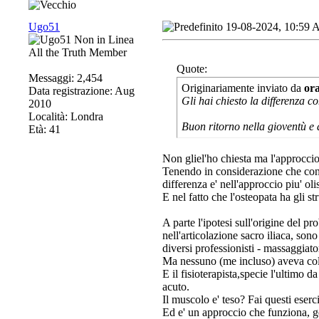
Ugo51
19-08-2024, 10:59
All the Truth Member
Quote:
Messaggi: 2,454
Originariamente inviato da
or
Data registrazione: Aug
Gli hai chiesto la differenza c
2010
Località: Londra
Buon ritorno nella gioventù e 
Età: 41
Non gliel'ho chiesta ma l'approccio
Tenendo in considerazione che con l
differenza e' nell'approccio piu' olis
E nel fatto che l'osteopata ha gli s
A parte l'ipotesi sull'origine del p
nell'articolazione sacro iliaca, sono
diversi professionisti - massaggiator
Ma nessuno (me incluso) aveva col
E il fisioterapista,specie l'ultimo
acuto.
Il muscolo e' teso? Fai questi eserc
Ed e' un approccio che funziona, g