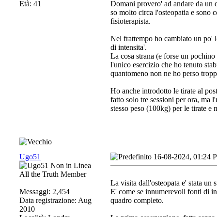
Età: 41
Domani provero' ad andare da un o
so molto circa l'osteopatia e sono
fisioterapista.
Nel frattempo ho cambiato un po' lo
di intensita'.
La cosa strana (e forse un pochino 
l'unico esercizio che ho tenuto sta
quantomeno non ne ho perso troppi
Ho anche introdotto le tirate al pos
fatto solo tre sessioni per ora, ma 
stesso peso (100kg) per le tirate e m
Ugo51
16-08-2024, 01:24 
All the Truth Member
La visita dall'osteopata e' stata un 
Messaggi: 2,454
E' come se innumerevoli fonti di in
Data registrazione: Aug
quadro completo.
2010