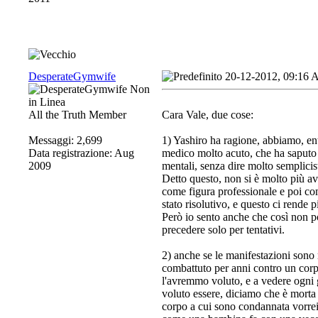
DesperateGymwife
20-12-2012, 09:16
All the Truth Member
Cara Vale, due cose:
Messaggi: 2,699
1) Yashiro ha ragione, abbiamo, ent
Data registrazione: Aug
medico molto acuto, che ha saputo te
2009
mentali, senza dire molto semplici
Detto questo, non si è molto più av
come figura professionale e poi co
stato risolutivo, e questo ci rende p
Però io sento anche che così non po
precedere solo per tentativi.
2) anche se le manifestazioni sono 
combattuto per anni contro un corp
l'avremmo voluto, e a vedere ogni g
voluto essere, diciamo che è morta
corpo a cui sono condannata vorrei