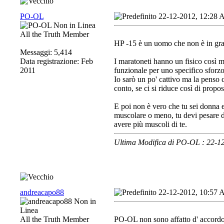
PO-OL
22-12-2012, 12:28
All the Truth Member
HP -15 è un uomo che non è in grad
Messaggi: 5,414
Data registrazione: Feb
I maratoneti hanno un fisico così ma 
2011
funzionale per uno specifico sforz
Io sarò un po' cattivo ma la penso 
conto, se ci si riduce così di propo
E poi non è vero che tu sei donna 
muscolare o meno, tu devi pesare d
avere più muscoli di te.
Ultima Modifica di PO-OL : 22-
andreacapo88
22-12-2012, 10:57
All the Truth Member
PO-OL non sono affatto d' accordo 