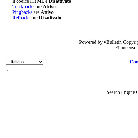
Il codice HTML è
Disattivato
Trackbacks
are
Attivo
Pingbacks
are
Attivo
Refbacks
are
Disattivato
Powered by vBulletin Copyrig
Fituncenso
Con
-->
Search Engine 