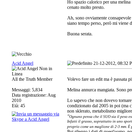
Ho spazio calorico per una melina 
cenato molto presto.
Ah, sono ovviamente consapevole che
siano tempo perso, però mi viene di f
Buona serata.
Acid Angel
21-12-2012, 08:32 
All the Truth Member
Volevo fare un edit ma è passata pi
Messaggi: 5,834
Melina annurca mangiata. Sono pro
Data registrazione: Aug
2010
Lo sapevo che non dovevo tornare 
Età: 45
condizionato dal 2005 in poi (ma 
non sklerato, metabolismo migliore)
"
Ognuno pensa che il SUO sia il peso esa
Infatti il grasso, soprattutto in uno spor
proprio come un maglione di 2-3 mm. È 
Poi rileggo i dati di quest'uomo, no