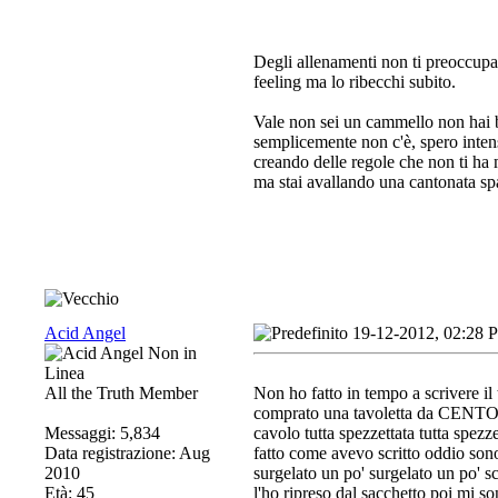
Degli allenamenti non ti preoccupar
feeling ma lo ribecchi subito.
Vale non sei un cammello non hai b
semplicemente non c'è, spero intens
creando delle regole che non ti ha 
ma stai avallando una cantonata sp
Acid Angel
19-12-2012, 02:28 
All the Truth Member
Non ho fatto in tempo a scrivere il
comprato una tavoletta da CENTO
Messaggi: 5,834
cavolo tutta spezzettata tutta spezz
Data registrazione: Aug
fatto come avevo scritto oddio so
2010
surgelato un po' surgelato un po' s
Età: 45
l'ho ripreso dal sacchetto poi mi so