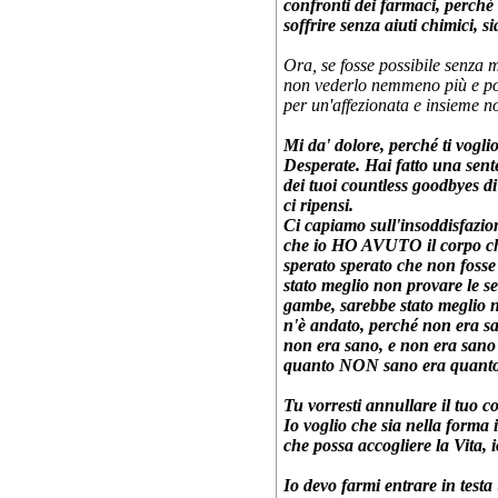
confronti dei farmaci, perché
soffrire senza aiuti chimici, si
Ora, se fosse possibile senza 
non vederlo nemmeno più e po
per un'affezionata e insieme n
Mi da' dolore, perché ti vogl
Desperate. Hai fatto una sent
dei tuoi countless goodbyes d
ci ripensi.
Ci capiamo sull'insoddisfazion
che io HO AVUTO il corpo che
sperato sperato che non fosse 
stato meglio non provare le se
gambe, sarebbe stato meglio n
n'è andato, perché non era sa
non era sano, e non era sano
quanto NON sano era quanto
Tu vorresti annullare il tuo c
Io voglio che sia nella forma i
che possa accogliere la Vita,
Io devo farmi entrare in test