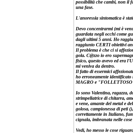
possibilità che cambi, non il 
una fase.
L'anoressia sintomatica è stat
Devo concentrarmi (mi è venut
guardata negli occhi come gua
dagli ultimi 5 anni. Ho raggi
raggiunto CERTI obiettivi anc
Il problema è che ci si affezi
gola. C@zzo io ero supermagra
fisico, questo avevo ed era l'
mi veniva da dentro.
Il fatto di essermici affeziona
ho erroneamente identific
MAGRO e "FOLLETTOSO"... 
Io sono Valentina, ragazza, don
strimpellatrice di chitarra, a
e vene, amante del metal e de
golosa, campionessa di peti (
)
correttamente in Italiano, fu
cignala, imbranata nelle cose p
Vedi, ho messo le cose riguard