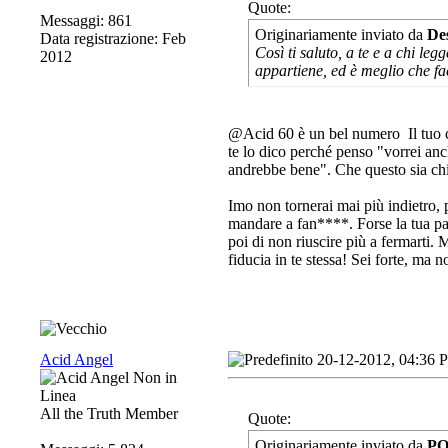
Quote:
Messaggi: 861
Originariamente inviato da
De
Data registrazione: Feb
Così ti saluto, a te e a chi le
2012
appartiene, ed è meglio che fac
@Acid 60 è un bel numero
Il tuo 
te lo dico perché penso "vorrei an
andrebbe bene". Che questo sia ch
Imo non tornerai mai più indietro, pe
mandare a fan****. Forse la tua pa
poi di non riuscire più a fermarti.
fiducia in te stessa! Sei forte, ma no
Acid Angel
20-12-2012, 04:36 
All the Truth Member
Quote:
Originariamente inviato da
PO