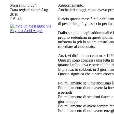
Messaggi: 5,834
Aggiornamento.
Data registrazione: Aug
Anche ieri e oggi, come avevo previ
2010
Età: 45
Il ciclo questo mese è più debilit
di peso e ho più grassaccio per fa
Dallo strappetto agli addominali è l
proprio sedentaria in questi giorni
un'oretta fa (eh lo so era presto) 
rimediare al cioccolato.
Anzi, vi dirò... io accetto maz 1250
Oggi mi sono concessa una fetta (m
quante kcal poteva essere e le ho ri
In pratica, in soldoni, in 3 giorni s
Questo significa che a parte ciocco
Poi mi lamento se il metabolismo è
Poi mi lamento di non avere la forz
a periodi
Poi mi lamento di sentirmi fiacca 
giorno dopo
Poi mi lamento di avere sempre fa
Poi mi lamento di non avere energie