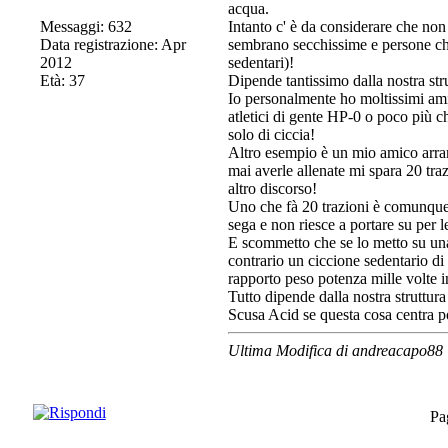
acqua.
Messaggi: 632
Intanto c' è da considerare che non
Data registrazione: Apr
sembrano secchissime e persone ch
2012
sedentari)!
Età: 37
Dipende tantissimo dalla nostra str
Io personalmente ho moltissimi amic
atletici di gente HP-0 o poco più c
solo di ciccia!
Altro esempio è un mio amico arram
mai averle allenate mi spara 20 traz
altro discorso!
Uno che fà 20 trazioni è comunque
sega e non riesce a portare su per le
E scommetto che se lo metto su un
contrario un ciccione sedentario di
rapporto peso potenza mille volte i
Tutto dipende dalla nostra struttura 
Scusa Acid se questa cosa centra 
Ultima Modifica di andreacapo88
Pa