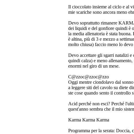
Il cioccolato insieme al ciclo e al 
mie scariche sono ancora meno ehm..
Devo soprattutto rimanere KARMA p
dei liquidi e del gonfiore quindi è o
la media allenatoria è stata buona.
è altina, più di 3 e mezzo a settima
molto chiusa) faccio meno lo devo 
Devo accettare gli sgarri natalizi 
quindi calza) e meno allenamento, ne
enormi nel giro di un mese.
C@zzoc@zzoc@zzo
Oggi mentre ciondolavo dal sonno 
a leggere siti del cavolo su diete 
ste cose quando sento il controllo 
Acid perché non esci? Perché l'ult
quest'anno sembra che il mio siste
Karma Karma Karma
Programma per la serata: Doccia, c