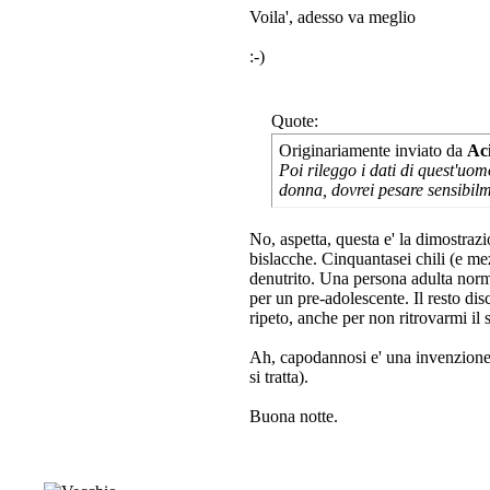
Voila', adesso va meglio
:-)
Quote:
Originariamente inviato da
Ac
Poi rileggo i dati di quest'uo
donna, dovrei pesare sensibil
No, aspetta, questa e' la dimostraz
bislacche. Cinquantasei chili (e m
denutrito. Una persona adulta norm
per un pre-adolescente. Il resto d
ripeto, anche per non ritrovarmi il s
Ah, capodannosi e' una invenzione 
si tratta).
Buona notte.