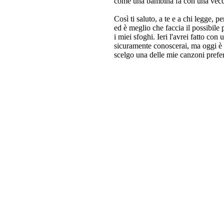
come una bambina fa con una vecch
Così ti saluto, a te e a chi legge,
ed è meglio che faccia il possibile
i miei sfoghi. Ieri l'avrei fatto con
sicuramente conoscerai, ma oggi è d
scelgo una delle mie canzoni prefer