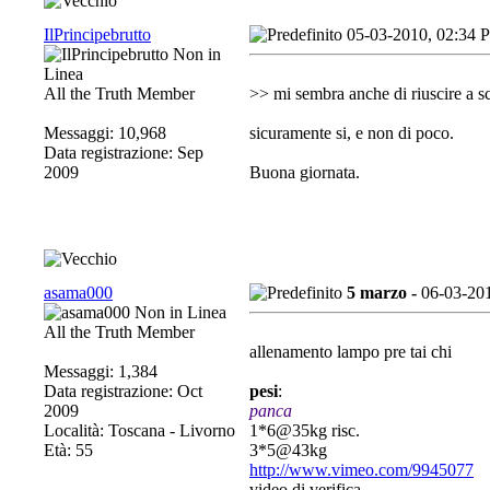
IlPrincipebrutto
05-03-2010, 02:34 
All the Truth Member
>> mi sembra anche di riuscire a sce
Messaggi: 10,968
sicuramente si, e non di poco.
Data registrazione: Sep
2009
Buona giornata.
asama000
5 marzo -
06-03-20
All the Truth Member
allenamento lampo pre tai chi
Messaggi: 1,384
Data registrazione: Oct
pesi
:
2009
panca
Località: Toscana - Livorno
1*6@35kg risc.
Età: 55
3*5@43kg
http://www.vimeo.com/9945077
video di verifica.