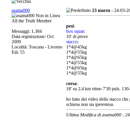
asama000
23 marzo -
24-03-2
All the Truth Member
pesi
:
Messaggi: 1,384
box squat
:
Data registrazione: Oct
10' di prove
2009
stacco
:
Località: Toscana - Livorno
1*4@45kg
Età: 55
1*4@55kg
1*4@65kg
1*4@55kg
1*4@65kg
1*4@55kg
corsa
:
18' su 2,4 km ritmo 7'30 puls. 130
ho fatto dei video dello stacco ch
schiena non sia iperestesa.
Ultima Modifica di asama000 : 2