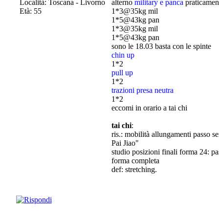
Località: Toscana - Livorno
alterno
military e panca
praticament
Età: 55
1*3@35kg mil
1*5@43kg pan
1*3@35kg mil
1*5@43kg pan
sono le 18.03 basta con le spinte
chin up
1*2
pull up
1*2
trazioni presa neutra
1*2
eccomi in orario a tai chi
tai chi
:
ris.: mobilità allungamenti passo s
Pai Jiao"
studio posizioni finali forma 24: p
forma completa
def: stretching.