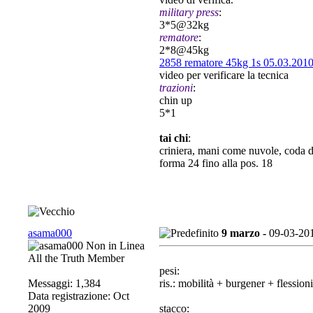
military press
:
3*5@32kg
rematore
:
2*8@45kg
2858 rematore 45kg 1s 05.03.201
video per verificare la tecnica
trazioni
:
chin up
5*1
tai chi
:
criniera, mani come nuvole, coda d
forma 24 fino alla pos. 18
asama000
9 marzo -
09-03-20
All the Truth Member
pesi:
Messaggi: 1,384
ris.: mobilità + burgener + flession
Data registrazione: Oct
2009
stacco: