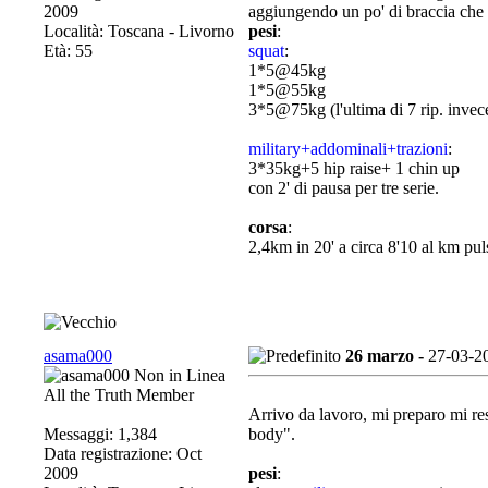
2009
aggiungendo un po' di braccia che 
Località: Toscana - Livorno
pesi
:
Età: 55
squat
:
1*5@45kg
1*5@55kg
3*5@75kg (l'ultima di 7 rip. invec
military+addominali+trazioni
:
3*35kg+5 hip raise+ 1 chin up
con 2' di pausa per tre serie.
corsa
:
2,4km in 20' a circa 8'10 al km pu
asama000
26 marzo -
27-03-2
All the Truth Member
Arrivo da lavoro, mi preparo mi res
Messaggi: 1,384
body".
Data registrazione: Oct
2009
pesi
: