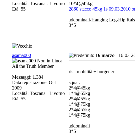
Località: Toscana - Livorno
10*4@45kg
Età: 55
2860 stacco 45kg 1s 09.03.2010 
addominali-Hanging Leg-Hip Rais
3*5
asama000
16 marzo -
16-03-2
All the Truth Member
ris.: mobilità + burgener
Messaggi: 1,384
Data registrazione: Oct
squat:
2009
2*4@45kg
Località: Toscana - Livorno
1*4@65kg
Età: 55
2*4@55kg
1*4@75kg
2*4@55kg
1*4@75kg
addominali
3*5