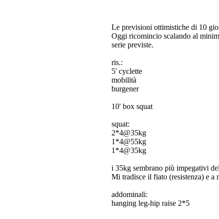
Le previsioni ottimistiche di 10 gior
Oggi ricomincio scalando al minimo 
serie previste.
ris.:
5' cyclette
mobilità
burgener
10' box squat
squat:
2*4@35kg
1*4@55kg
1*4@35kg
i 35kg sembrano più impegativi del
Mi tradisce il fiato (resistenza) e
addominali:
hanging leg-hip raise 2*5