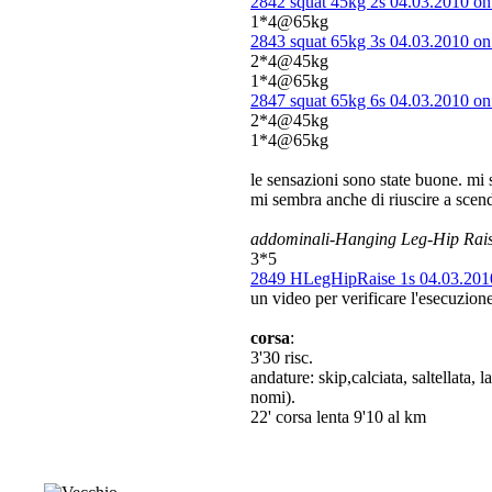
2842 squat 45kg 2s 04.03.2010 o
1*4@65kg
2843 squat 65kg 3s 04.03.2010 o
2*4@45kg
1*4@65kg
2847 squat 65kg 6s 04.03.2010 o
2*4@45kg
1*4@65kg
le sensazioni sono state buone. mi
mi sembra anche di riuscire a scende
addominali-Hanging Leg-Hip Rai
3*5
2849 HLegHipRaise 1s 04.03.201
un video per verificare l'esecuzione
corsa
:
3'30 risc.
andature: skip,calciata, saltellata, 
nomi).
22' corsa lenta 9'10 al km