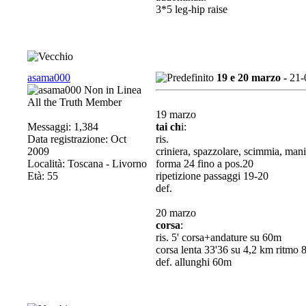
3*5 leg-hip raise
asama000
19 e 20 marzo -
21-
All the Truth Member
19 marzo
Messaggi: 1,384
tai ch
i:
Data registrazione: Oct
ris.
2009
criniera, spazzolare, scimmia, ma
Località: Toscana - Livorno
forma 24 fino a pos.20
Età: 55
ripetizione passaggi 19-20
def.
20 marzo
corsa
:
ris. 5' corsa+andature su 60m
corsa lenta 33'36 su 4,2 km ritmo 8
def. allunghi 60m