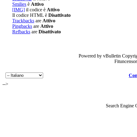
Smilies
è
Attivo
[IMG]
il codice è
Attivo
Il codice HTML è
Disattivato
Trackbacks
are
Attivo
Pingbacks
are
Attivo
Refbacks
are
Disattivato
Powered by vBulletin Copyrig
Fituncenso
Con
-->
Search Engine 