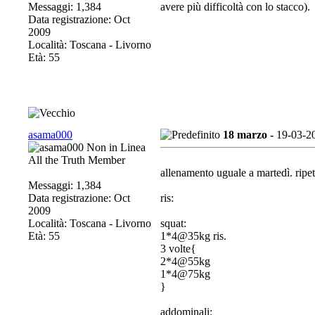
Messaggi: 1,384
avere più difficoltà con lo stacco).
Data registrazione: Oct
2009
Località: Toscana - Livorno
Età: 55
asama000
18 marzo -
19-03-2
All the Truth Member
allenamento uguale a martedì. ripete
Messaggi: 1,384
Data registrazione: Oct
ris:
2009
Località: Toscana - Livorno
squat:
Età: 55
1*4@35kg ris.
3 volte{
2*4@55kg
1*4@75kg
}
addominali: