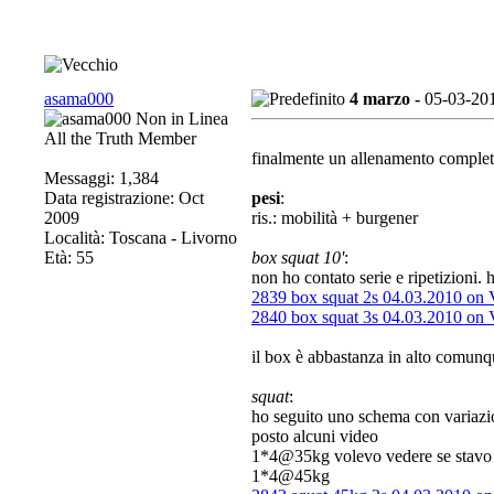
asama000
4 marzo -
05-03-20
All the Truth Member
finalmente un allenamento complet
Messaggi: 1,384
Data registrazione: Oct
pesi
:
2009
ris.: mobilità + burgener
Località: Toscana - Livorno
Età: 55
box squat 10'
:
non ho contato serie e ripetizioni. 
2839 box squat 2s 04.03.2010 on
2840 box squat 3s 04.03.2010 on
il box è abbastanza in alto comunq
squat
:
ho seguito uno schema con varia
posto alcuni video
1*4@35kg volevo vedere se stavo 
1*4@45kg