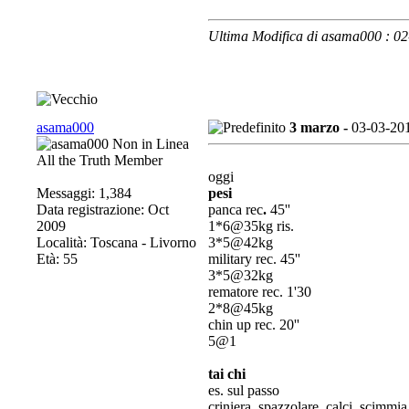
Ultima Modifica di asama000 : 0
asama000
3 marzo -
03-03-20
All the Truth Member
oggi
Messaggi: 1,384
pesi
Data registrazione: Oct
panca rec
.
45''
2009
1*6@35kg ris.
Località: Toscana - Livorno
3*5@42kg
Età: 55
military rec. 45''
3*5@32kg
rematore rec. 1'30
2*8@45kg
chin up rec. 20''
5@1
tai chi
es. sul passo
criniera, spazzolare, calci, scimm