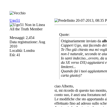
Ugo51
20-07-2013, 08:35 
All the Truth Member
Quote:
Messaggi: 2,454
Originariamente inviato da
al
Data registrazione: Aug
Capperi Ugo, stai facendo dei 
2010
Te l'ho già chiesto ma mi vogli
Località: Londra
non è naturale, secondo te aiut
Età: 41
Io sarei indeciso...ovvero, da 
da SX verso DX) aggiustarsi e 
limiterei...
Quando fai i tuoi aggiustament
carta giusto)?
ciao Alberto,
si, mi ricordo di questo tuo monito
conto suo, è anzi una forzatura nel 
Le modifiche che sto apportando a
effettuato fino ad adesso sullo sch