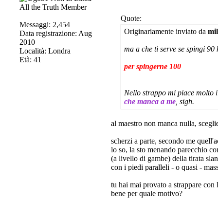
All the Truth Member
Quote:
Messaggi: 2,454
Originariamente inviato da
mi
Data registrazione: Aug
2010
ma a che ti serve se spingi 90
Località: Londra
Età: 41
per spingerne 100
Nello strappo mi piace molto il
che manca a me
, sigh.
al maestro non manca nulla, scegli
scherzi a parte, secondo me quell'ac
lo so, la sto menando parecchio con
(a livello di gambe) della tirata slan
con i piedi paralleli - o quasi - ma
tu hai mai provato a strappare con l
bene per quale motivo?