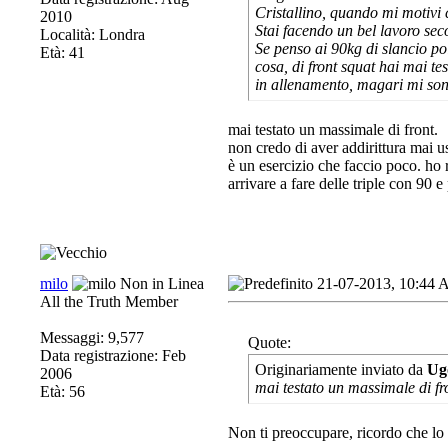
Cristallino, quando mi motivi
2010
Stai facendo un bel lavoro sec
Località: Londra
Se penso ai 90kg di slancio poi
Età: 41
cosa, di front squat hai mai 
in allenamento, magari mi son 
mai testato un massimale di front.
non credo di aver addirittura mai u
è un esercizio che faccio poco. ho 
arrivare a fare delle triple con 90 
milo
21-07-2013, 10:44
All the Truth Member
Messaggi: 9,577
Quote:
Data registrazione: Feb
Originariamente inviato da
Ug
2006
mai testato un massimale di fr
Età: 56
Non ti preoccupare, ricordo che lo 