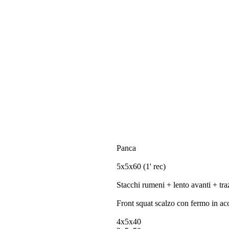
Panca
5x5x60 (1' rec)
Stacchi rumeni + lento avanti + tra
Front squat scalzo con fermo in acco
4x5x40