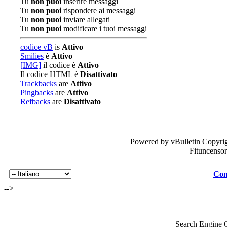
Tu
non puoi
inserire messaggi
Tu
non puoi
rispondere ai messaggi
Tu
non puoi
inviare allegati
Tu
non puoi
modificare i tuoi messaggi
codice vB
is
Attivo
Smilies
è
Attivo
[IMG]
il codice è
Attivo
Il codice HTML è
Disattivato
Trackbacks
are
Attivo
Pingbacks
are
Attivo
Refbacks
are
Disattivato
Powered by vBulletin Copyrig
Fituncenso
Con
-->
Search Engine 