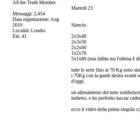
All the Truth Member
Martedì 23
Messaggi: 2,454
Data registrazione: Aug
2010
Slancio
Località: Londra
Età: 41
2x3x40
2x3x50
2x2x60
1x2x70
5x1x80 (una fallita ma l'ultima è d
tutte le serie fino ai 70 Kg sono sta
i 70Kg con la gamb destra avanti 
d'oggi.
un allenamento del tutto soddisfacen
indietro, e ho preferito lasciar cader
ecco il video della prima singola c