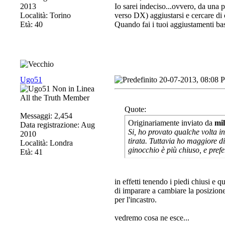
2013
Io sarei indeciso...ovvero, da una 
Località: Torino
verso DX) aggiustarsi e cercare di c
Età: 40
Quando fai i tuoi aggiustamenti bas
Ugo51
20-07-2013, 08:08 
All the Truth Member
Quote:
Messaggi: 2,454
Originariamente inviato da
mi
Data registrazione: Aug
Si, ho provato qualche volta in
2010
tirata. Tuttavia ho maggiore di
Località: Londra
ginocchio è più chiuso, e prefe
Età: 41
in effetti tenendo i piedi chiusi e q
di imparare a cambiare la posizione 
per l'incastro.
vedremo cosa ne esce...