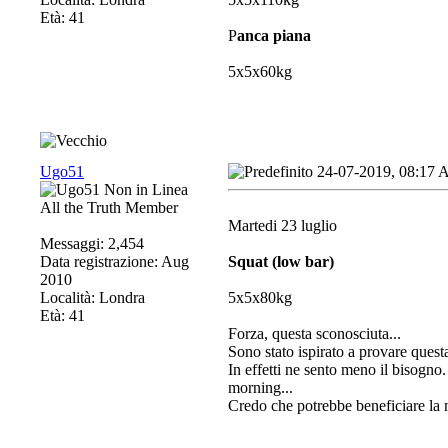
Età: 41
P
anca piana
5x5x60kg
Ugo51
24-07-2019, 08:17
All the Truth Member
Martedi 23 luglio
Messaggi: 2,454
Data registrazione: Aug
Squat (low bar)
2010
Località: Londra
5x5x80kg
Età: 41
Forza, questa sconosciuta...
Sono stato ispirato a provare quest
In effetti ne sento meno il bisogno.
morning...
Credo che potrebbe beneficiare la m