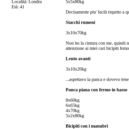
Località: Londra
5x5x80kg
Età: 41
Decisamente piu' facili rispetto a q
Stacchi rumeni
3x10x70kg
Non ho la cintura con me, quindi no
attenzione ai miei cari bicipiti fem
Lento avanti
3x10x20kg
...aspettavo la panca e dovevo tener
Panca piana con fermo in basso
8x60kg
6x65kg
4x70kg
5x2x80kg
Bicipiti con i manubri