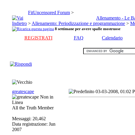
FitUncensored Forum
>
Allenamento - Le B
>
Allenamento: Periodizzazione e programmazione
>
Me
8 settimane per avere spalle mostruose
REGISTRATI
FAQ
Calendario
greatescape
03-03-2008, 01:02 
All the Truth Member
Messaggi: 20,462
Data registrazione: Jun
2007