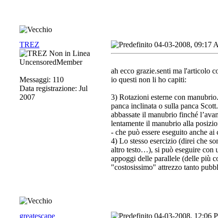
TREZ
04-03-2008, 09:17
UncensoredMember
ah ecco grazie.senti ma l'articolo c
Messaggi: 110
io questi non li ho capiti:
Data registrazione: Jul
2007
3) Rotazioni esterne con manubrio.
panca inclinata o sulla panca Scott.
abbassate il manubrio finché l’avam
lentamente il manubrio alla posizion
- che può essere eseguito anche ai ca
4) Lo stesso esercizio (direi che s
altro testo…), si può eseguire con 
appoggi delle parallele (delle più
"costosissimo" attrezzo tanto pub
greatescape
04-03-2008, 12:06 