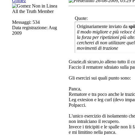
Gomez
26-08-2009, 03:29 
All the Truth Member
Quote:
Messaggi: 534
Originariamente inviato da
spi
Data registrazione: Aug
il modo migliore e più veloce 
2009
la forza per ripetizioni più al
cercherei di non utilizzare qu
movimenti di trazione
Grazie,di sicuro,io alleno tutto il
Faccio il rematore sdraiato sulla pa
Gli esercizi sui quali punto sono:
Panca,
Rematore e tra poco anche le trazion
Leg extesion e leg curl (devo impar
Polpacci.
L'unico esercizio di isolamento che 
non intralciano il recupero.
Invece i tiricipiti e le spalle non 
e mi limitino nella panca.