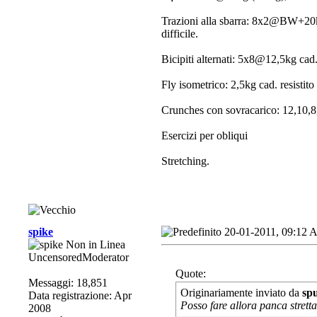
Trazioni alla sbarra: 8x2@BW+20kg 
difficile.
Bicipiti alternati: 5x8@12,5kg cad
Fly isometrico: 2,5kg cad. resistito i
Crunches con sovracarico: 12,10,8
Esercizi per obliqui
Stretching.
spike
20-01-2011, 09:12
UncensoredModerator
Quote:
Messaggi: 18,851
Originariamente inviato da
sp
Data registrazione: Apr
Posso fare allora panca strett
2008