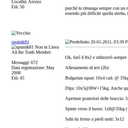
Località: Arezzo
Età: 50
purché tu rimanga sempre con un mar
essendo più difficile quella stretta,
sputnik81
20-01-2011, 03:39 
All the Truth Member
Ok, faró il 8x2 e utilizzeró sempre
Messaggi: 672
Data registrazione: May
Allenamento di ieri (2b):
2008
Età: 45
Bulgarian squat: 10x4 cad. @ 35kg
Dips: 10x5@BW+15kg. Anche quí m
Aperture posteriori delle braccia
Spinte verso il basso: 1x8@35kg
Salti da fermo a piedi uniti: 3x12