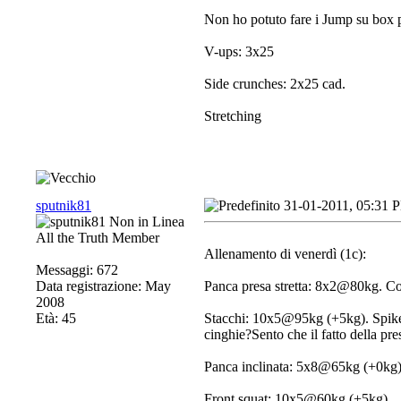
Non ho potuto fare i Jump su box 
V-ups: 3x25
Side crunches: 2x25 cad.
Stretching
sputnik81
31-01-2011, 05:31 
All the Truth Member
Allenamento di venerdì (1c):
Messaggi: 672
Data registrazione: May
Panca presa stretta: 8x2@80kg. Co
2008
Età: 45
Stacchi: 10x5@95kg (+5kg). Spike, 
cinghie?Sento che il fatto della pr
Panca inclinata: 5x8@65kg (+0kg)
Front squat: 10x5@60kg (+5kg)