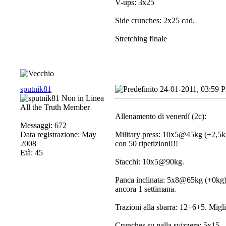
V-ups: 3x25
Side crunches: 2x25 cad.
Stretching finale
sputnik81
24-01-2011, 03:59 
All the Truth Member
Allenamento di venerdí (2c):
Messaggi: 672
Data registrazione: May
Military press: 10x5@45kg (+2,5kg)
2008
con 50 ripetizioni!!!
Età: 45
Stacchi: 10x5@90kg.
Panca inclinata: 5x8@65kg (+0kg),
ancora 1 settimana.
Trazioni alla sbarra: 12+6+5. Migl
Crunches su palla svizzera: 5x15