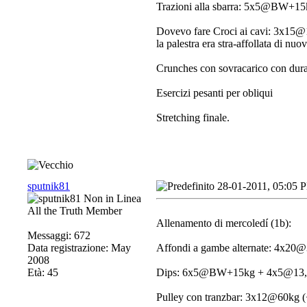
Trazioni alla sbarra: 5x5@BW+15
Dovevo fare Croci ai cavi: 3x15@
la palestra era stra-affollata di nuov
Crunches con sovracarico con durat
Esercizi pesanti per obliqui
Stretching finale.
sputnik81
28-01-2011, 05:05 
All the Truth Member
Allenamento di mercoledí (1b):
Messaggi: 672
Data registrazione: May
Affondi a gambe alternate: 4x20
2008
Età: 45
Dips: 6x5@BW+15kg + 4x5@13,
Pulley con tranzbar: 3x12@60kg 