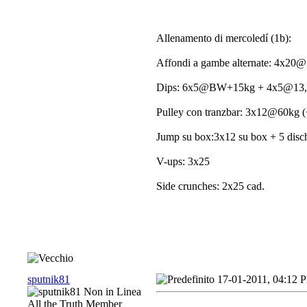
Allenamento di mercoledí (1b):
Affondi a gambe alternate: 4x20
Dips: 6x5@BW+15kg + 4x5@13,
Pulley con tranzbar: 3x12@60kg 
Jump su box:3x12 su box + 5 disch
V-ups: 3x25
Side crunches: 2x25 cad.
sputnik81
17-01-2011, 04:12 
All the Truth Member