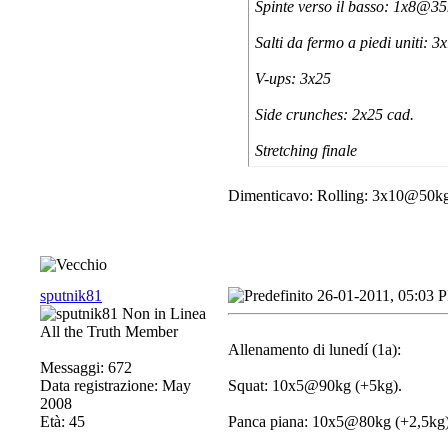
Spinte verso il basso: 1x8@
Salti da fermo a piedi uniti: 3
V-ups: 3x25
Side crunches: 2x25 cad.
Stretching finale
Dimenticavo: Rolling: 3x10@50k
sputnik81
26-01-2011, 05:03 
All the Truth Member
Allenamento di lunedí (1a):
Messaggi: 672
Data registrazione: May
Squat: 10x5@90kg (+5kg).
2008
Età: 45
Panca piana: 10x5@80kg (+2,5kg)