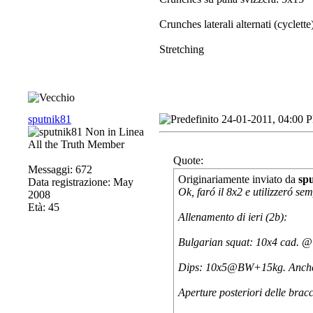
Crunches laterali alternati (cyclett
Stretching
sputnik81
24-01-2011, 04:00 
All the Truth Member
Quote:
Messaggi: 672
Originariamente inviato da
sp
Data registrazione: May
Ok, faró il 8x2 e utilizzeró se
2008
Età: 45
Allenamento di ieri (2b):
Bulgarian squat: 10x4 cad. @
Dips: 10x5@BW+15kg. Anche q
Aperture posteriori delle br