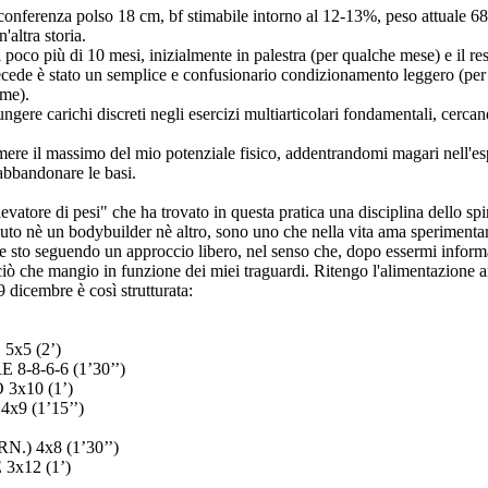
irconferenza polso 18 cm, bf stimabile intorno al 12-13%, peso attuale 6
altra storia.
poco più di 10 mesi, inizialmente in palestra (per qualche mese) e il res
e precede è stato un semplice e confusionario condizionamento leggero (
ome).
iungere carichi discreti negli esercizi multiarticolari fondamentali, ce
mere il massimo del mio potenziale fisico, addentrandomi magari nell'espl
 abbandonare le basi.
vatore di pesi" che ha trovato in questa pratica una disciplina dello spi
reputo nè un bodybuilder nè altro, sono uno che nella vita ama sperimentar
e sto seguendo un approccio libero, nel senso che, dopo essermi inform
iò che mangio in funzione dei miei traguardi. Ritengo l'alimentazione anch
9 dicembre è così strutturata:
x5 (2’)
8-6-6 (1’30’’)
x10 (1’)
 (1’15’’)
) 4x8 (1’30’’)
x12 (1’)