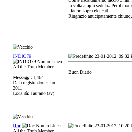
Come riscaldamento faccio 5 min. di
in volta a ogni seduta.. Per il mo
i fattori sopra elencati.
Ringrazio anticipatamente chiunque
INDIO79
23-01-2012, 09:32
All the Truth Member
Buon Diario
Messaggi: 1,464
Data registrazione: Jan
2011
Località: Taurano (av)
Doc
23-01-2012, 10:20
All the Truth Member