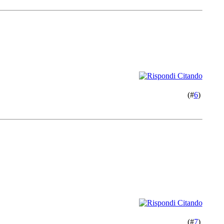
(#
6
)
(#
7
)