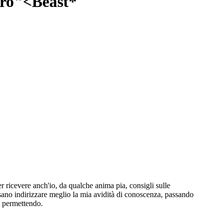
rro"<Beast*
er ricevere anch'io, da qualche anima pia, consigli sulle
ano indirizzare meglio la mia avidità di conoscenza, passando
i permettendo.