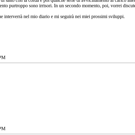
 salto con la corda e poi qualche serie di avvicinamento al carico allenan
mento purtroppo sono irrisori. In un secondo momento, poi, vorrei discut
 interverrà nel mio diario e mi seguirà nei miei prossimi sviluppi.
 PM
 PM