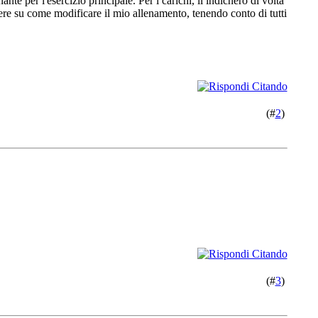
te per l'esercizio principale. Per i carichi, li indicherò di volta
ere su come modificare il mio allenamento, tenendo conto di tutti
(#
2
)
(#
3
)