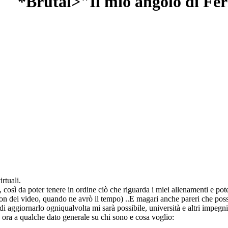
*Brutal>"Il mio angolo di Fe
irtuali.
 così da poter tenere in ordine ciò che riguarda i miei allenamenti e pot
n dei video, quando ne avrò il tempo) ..E magari anche pareri che poss
i aggiornarlo ogniqualvolta mi sarà possibile, università e altri impegn
ora a qualche dato generale su chi sono e cosa voglio: