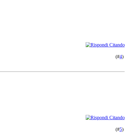
(#
4
)
(#
5
)