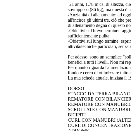
-21 anni, 1.78 m ca. di altezza, c
sovrappeso (86 kg), ma questa è un'
-Anzianità di allenamento: ad oggi 
all'incirca gli ultimi tre, ciò ch
di allenamento degna di questo n
-Obiettivi sul breve termine: ragg
sufficientemente pulita.
-Obiettivi sul lungo termine: espri
attività/tecniche particolari, senza
Per adesso, sono un semplice "solle
benefici a tutti i livelli. Non mi 
Per quanto riguarda l'alimentazion
fondo e cerco di ottimizzare tutto c
La mia scheda attuale, iniziata il 1
DORSO
STACCO DA TERRA BILANC. 5
REMATORE CON BILANCIERE 8-
REMATORE CON MANUBRIO 3
SCROLLATE CON MANUBRI 4x9
BICIPITI
CURL CON MANUBRI (ALTERN.
CURL DI CONCENTRAZIONE 3
ADDOME