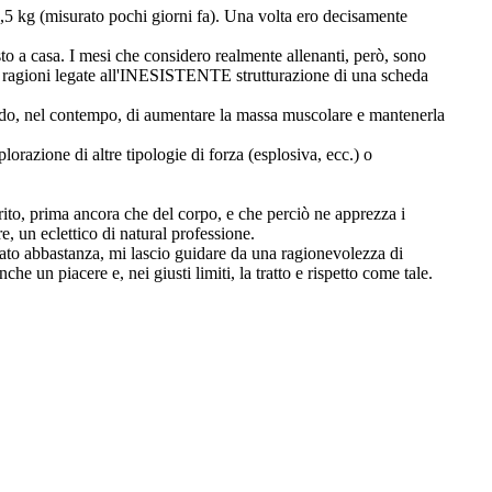
8,5 kg (misurato pochi giorni fa). Una volta ero decisamente
to a casa. I mesi che considero realmente allenanti, però, sono
per ragioni legate all'INESISTENTE strutturazione di una scheda
rcando, nel contempo, di aumentare la massa muscolare e mantenerla
orazione di altre tipologie di forza (esplosiva, ecc.) o
rito, prima ancora che del corpo, e che perciò ne apprezza i
e, un eclettico di natural professione.
ato abbastanza, mi lascio guidare da una ragionevolezza di
e un piacere e, nei giusti limiti, la tratto e rispetto come tale.