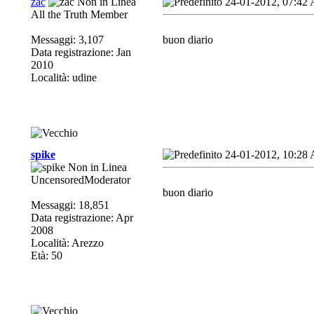
zac
24-01-2012, 07:42
All the Truth Member
Messaggi: 3,107
buon diario
Data registrazione: Jan
2010
Località: udine
spike
24-01-2012, 10:28
UncensoredModerator
buon diario
Messaggi: 18,851
Data registrazione: Apr
2008
Località: Arezzo
Età: 50