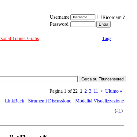
Username
Ricordami?
Password
rsonal Trainer Gratis
Tags
Pagina 1 of 22
1
2
3
11
>
Ultimo
»
LinkBack
Strumenti Discussione
Modalità Visualizzazione
(#
1
)