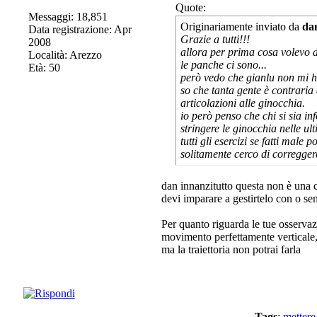
Quote:
Messaggi: 18,851
Originariamente inviato da
da
Data registrazione: Apr
Grazie a tutti!!!
2008
allora per prima cosa volevo di
Località: Arezzo
le panche ci sono
...
Età: 50
però vedo che gianlu non mi ha
so che tanta gente è contraria 
articolazioni alle ginocchia.
io però penso che chi si sia i
stringere le ginocchia nelle ult
tutti gli esercizi se fatti male
solitamente cerco di corregger
dan innanzitutto questa non è una c
devi imparare a gestirtelo con o senz
Per quanto riguarda le tue osservaz
movimento perfettamente verticale,
ma la traiettoria non potrai farla
Tags
:
mettere