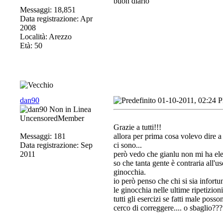
buon diario
Messaggi: 18,851
Data registrazione: Apr
2008
Località: Arezzo
Età: 50
dan90
01-10-2011, 02:24 
UncensoredMember
Grazie a tutti!!!
Messaggi: 181
allora per prima cosa volevo dire a
Data registrazione: Sep
ci sono
...
2011
però vedo che gianlu non mi ha elen
so che tanta gente è contraria all'us
ginocchia.
io però penso che chi si sia infort
le ginocchia nelle ultime ripetizioni
tutti gli esercizi se fatti male poss
cerco di correggere
.... o sbaglio???