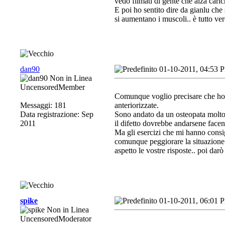
vedo filmati di gente che alza cari
E poi ho sentito dire da gianlu che
si aumentano i muscoli.. è tutto ve
dan90
01-10-2011, 04:53 
UncensoredMember
Comunque voglio precisare che ho l
Messaggi: 181
anteriorizzate
.
Data registrazione: Sep
Sono andato da un osteopata molto
2011
il difetto dovrebbe andarsene facen
Ma gli esercizi che mi hanno consi
comunque peggiorare la situazione
aspetto le vostre risposte
.. poi dar
spike
01-10-2011, 06:01 
UncensoredModerator