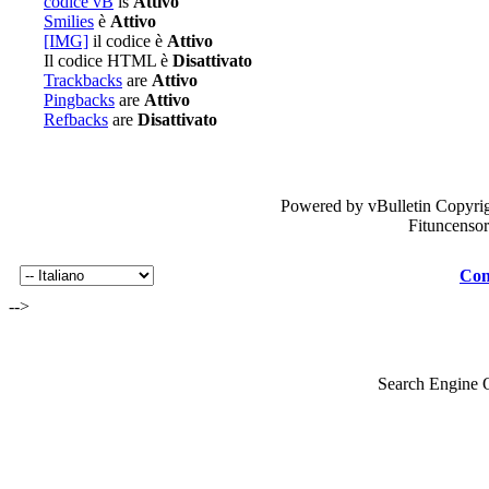
codice vB
is
Attivo
Smilies
è
Attivo
[IMG]
il codice è
Attivo
Il codice HTML è
Disattivato
Trackbacks
are
Attivo
Pingbacks
are
Attivo
Refbacks
are
Disattivato
Powered by vBulletin Copyrig
Fituncenso
Con
-->
Search Engine 