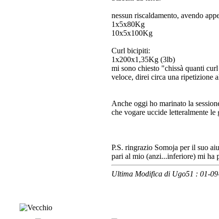
nessun riscaldamento, avendo appe
1x5x80Kg
10x5x100Kg
Curl bicipiti:
1x200x1,35Kg (3lb)
mi sono chiesto "chissà quanti curl 
veloce, direi circa una ripetizione
Anche oggi ho marinato la sessione 
che vogare uccide letteralmente le
P.S. ringrazio Somoja per il suo ai
pari al mio (anzi...inferiore) mi h
Ultima Modifica di Ugo51 : 01-0