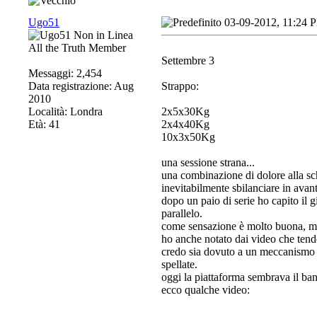
Ugo51
03-09-2012, 11:24 
All the Truth Member
Settembre 3
Messaggi: 2,454
Data registrazione: Aug
Strappo:
2010
Località: Londra
2x5x30Kg
Età: 41
2x4x40Kg
10x3x50Kg
una sessione strana...
una combinazione di dolore alla sc
inevitabilmente sbilanciare in avant
dopo un paio di serie ho capito il 
parallelo.
come sensazione è molto buona, ma
ho anche notato dai video che tendo
credo sia dovuto a un meccanismo di
spellate.
oggi la piattaforma sembrava il ba
ecco qualche video: