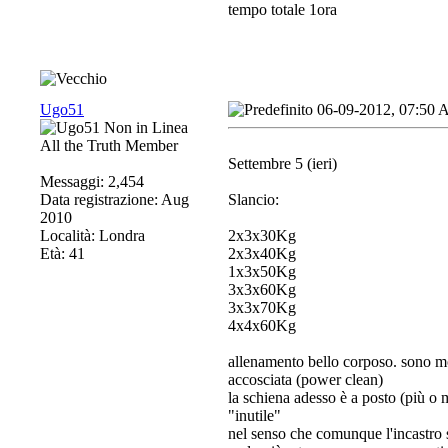
tempo totale 1ora
Ugo51
06-09-2012, 07:50
All the Truth Member
Settembre 5 (ieri)
Messaggi: 2,454
Data registrazione: Aug
Slancio:
2010
Località: Londra
2x3x30Kg
Età: 41
2x3x40Kg
1x3x50Kg
3x3x60Kg
3x3x70Kg
4x4x60Kg
allenamento bello corposo. sono mol
accosciata (power clean)
la schiena adesso è a posto (più o
"inutile"
nel senso che comunque l'incastro s