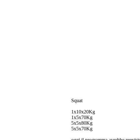
Squat
1x10x20Kg
1x5x70Kg
5x5x80Kg
5x5x70Kg
oggi il programma avrebbe previsto 