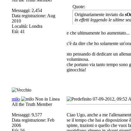
Quote:
Messaggi: 2,454
Originariamente inviato da
sO
Data registrazione: Aug
in effetti leggendo le ultime s
2010
Località: Londra
Età: 41
e che ultimamente ho aumentato...
c'è da dire che ho solamente un'ora
sto pensando di dedicare un allenam
voluminosa.
che portano via tanto tempo sono gl
ginocchia!
milo
07-09-2012, 09:52
All the Truth Member
Messaggi: 9,577
Ciao Ugo, anche a me l'allenamento
Data registrazione: Feb
se il tempo che hai a disposizione 
2006
spinte, trazioni o quello che vuoi 
Età: 56
quotidiano almeno in alcuni giorni)