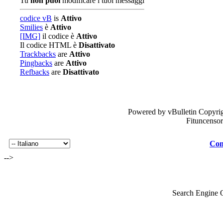
Tu
non puoi
modificare i tuoi messaggi
codice vB
is
Attivo
Smilies
è
Attivo
[IMG]
il codice è
Attivo
Il codice HTML è
Disattivato
Trackbacks
are
Attivo
Pingbacks
are
Attivo
Refbacks
are
Disattivato
Powered by vBulletin Copyrig
Fituncenso
Con
-->
Search Engine 