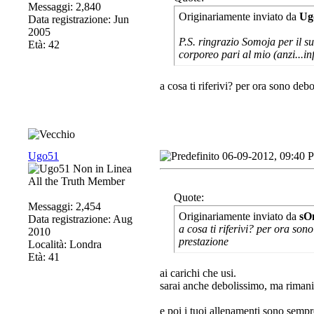
Messaggi: 2,840
Originariamente inviato da
Ug
Data registrazione: Jun
2005
P.S. ringrazio Somoja per il su
Età: 42
corporeo pari al mio (anzi...i
a cosa ti riferivi? per ora sono deb
Ugo51
06-09-2012, 09:40 
All the Truth Member
Quote:
Messaggi: 2,454
Originariamente inviato da
sO
Data registrazione: Aug
a cosa ti riferivi? per ora son
2010
prestazione
Località: Londra
Età: 41
ai carichi che usi.
sarai anche debolissimo, ma riman
e poi i tuoi allenamenti sono sempr