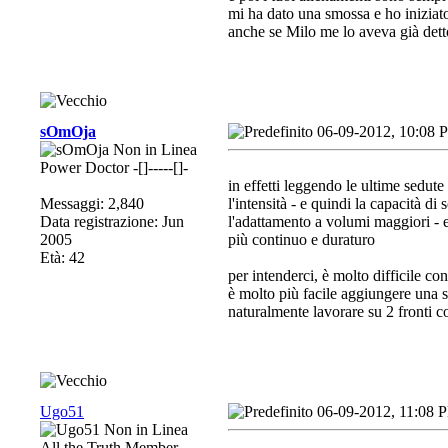
mi ha dato una smossa e ho iniziat
anche se Milo me lo aveva già detto
sOmOja
06-09-2012, 10:08 
Power Doctor -[]-----[]-
in effetti leggendo le ultime sedut
Messaggi: 2,840
l'intensità - e quindi la capacità d
Data registrazione: Jun
l'adattamento a volumi maggiori - e
2005
più continuo e duraturo
Età: 42
per intenderci, è molto difficile c
è molto più facile aggiungere una s
naturalmente lavorare su 2 fronti con
Ugo51
06-09-2012, 11:08 
All the Truth Member