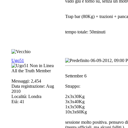
vado giù e torno su, senza un motiv
Trap bar (80Kg) + trazioni + panc
tempo totale: 50minuti
Ugo51
06-09-2012, 09:00 
All the Truth Member
Settembre 6
Messaggi: 2,454
Data registrazione: Aug
Strappo:
2010
Località: Londra
2x3x30Kg
Età: 41
3x3x40Kg
1x3x50Kg
10x3x60Kg
sessione molto positiva. pensavo 
(trenta ufficiali, ma alcuni falliti
)