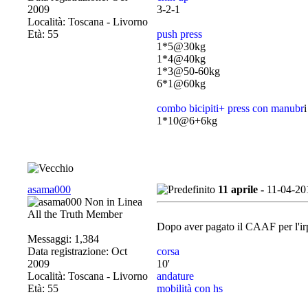
2009
3-2-1
Località: Toscana - Livorno
Età: 55
push press
1*5@30kg
1*4@40kg
1*3@50-60kg
6*1@60kg
combo bicipiti+ press con manubr
i
1*10@6+6kg
asama000
11 aprile -
11-04-20
All the Truth Member
Dopo aver pagato il CAAF per l'irpef
Messaggi: 1,384
Data registrazione: Oct
corsa
2009
10'
Località: Toscana - Livorno
andature
Età: 55
mobilità con hs