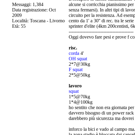
Messaggi: 1,384
alcune si corricchia pianissimo pe
Data registrazione: Oct
senza fermarsi). In altri tipi di lav
2009
circuito per la resistenza. Ad esem
Località: Toscana - Livorno
cento da 1' a 30'' di rec. tra le ser
Età: 55
sprinter d'elite (4km 200centisti, 6
-------------------------------------------
Oggi dovevo fare pesi e prove f co
risc.
corda
4'
OH squat
2*7@30kg
F squat
2*5@50kg
lavoro
squat
1*5@70kg
1*4@100kg
ho sentito che non era giornata pe
davvero bisogno di un power rack m
darebbero più sicurezza ma dovrei f
inforco la bici e vado al campo ma.
la zona stadio è bloccata dai cancel