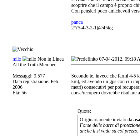
scoprire che il campo è proprio ch
Con pensieri poco amichevoli verso 
panca
2*(5-4-3-2-1)@45kg
milo
07-04-2012, 09:18
All the Truth Member
Messaggi: 9,577
Secondo te, invece che farmi 4-5 k
Data registrazione: Feb
km), ed avendo un gps con cui impo
2006
metri) consecutivi per poi recupera
Età: 56
corsa/recupero dovrebbe risultare all
Quote:
Originariamente inviato da
as
Forse delle barre di protezion
anche li si vada su col prezzo.