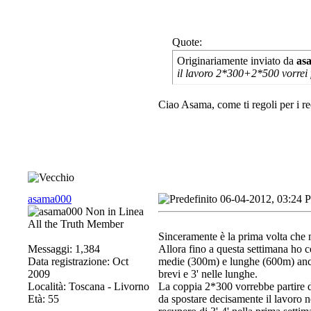
Quote:
Originariamente inviato da
as
il lavoro 2*300+2*500 vorrei f
Ciao Asama, come ti regoli per i rec
asama000
06-04-2012, 03:24 
All the Truth Member
Sinceramente è la prima volta che
Messaggi: 1,384
Allora fino a questa settimana ho c
Data registrazione: Oct
medie (300m) e lunghe (600m) anche
2009
brevi e 3' nelle lunghe.
Località: Toscana - Livorno
La coppia 2*300 vorrebbe partire d
Età: 55
da spostare decisamente il lavoro n