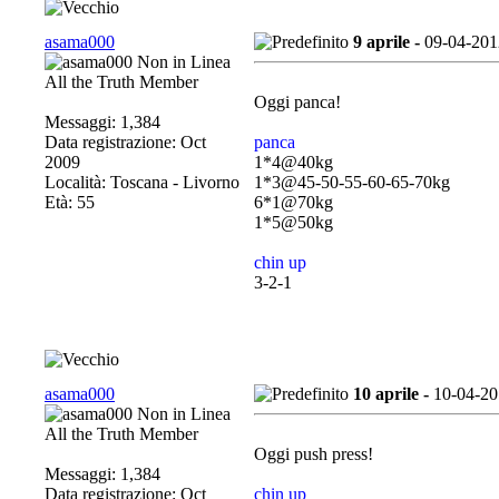
asama000
9 aprile -
09-04-201
All the Truth Member
Oggi panca!
Messaggi: 1,384
Data registrazione: Oct
panca
2009
1*4@40kg
Località: Toscana - Livorno
1*3@45-50-55-60-65-70kg
Età: 55
6*1@70kg
1*5@50kg
chin up
3-2-1
asama000
10 aprile -
10-04-20
All the Truth Member
Oggi push press!
Messaggi: 1,384
Data registrazione: Oct
chin up