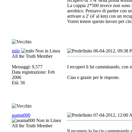
recupero di 3'-4' nella prima settim
La coppia 2*500 invece non sono in
aerobico. Pensavo di partire con un
arrivare a 2' (4' al km) con un recup
Vorrei tenere questo lavoro per cir
milo
06-04-2012, 09:38 
All the Truth Member
Messaggi: 9,577
I recuperi li fai camminando, con 
Data registrazione: Feb
2006
Ciao e grazie per le risposte.
Età: 56
asama000
07-04-2012, 12:00
All the Truth Member
Il recupero lo faccio camminando ver