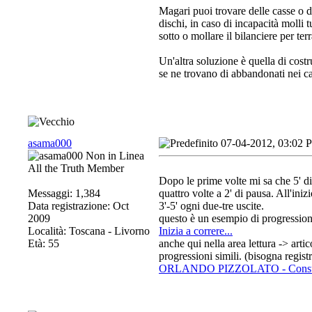
Magari puoi trovare delle casse o de
dischi, in caso di incapacità molli 
sotto o mollare il bilanciere per te
Un'altra soluzione è quella di costru
se ne trovano di abbandonati nei ca
asama000
07-04-2012, 03:02 
All the Truth Member
Dopo le prime volte mi sa che 5' di 
Messaggi: 1,384
quattro volte a 2' di pausa. All'ini
Data registrazione: Oct
3'-5' ogni due-tre uscite.
2009
questo è un esempio di progressio
Località: Toscana - Livorno
Inizia a correre...
Età: 55
anche qui nella area lettura -> artic
progressioni simili. (bisogna regist
ORLANDO PIZZOLATO - Consulenza