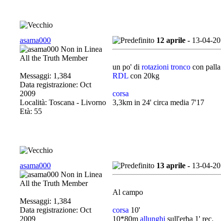
asama000
12 aprile -
13-04-20
All the Truth Member
un po' di
rotazioni tronco
con palla
Messaggi: 1,384
RDL
con 20kg
Data registrazione: Oct
2009
corsa
Località: Toscana - Livorno
3,3km in 24' circa media 7'17
Età: 55
asama000
13 aprile -
13-04-20
All the Truth Member
Al campo
Messaggi: 1,384
Data registrazione: Oct
corsa
10'
2009
10*80m
allunghi
sull'erba 1' rec.