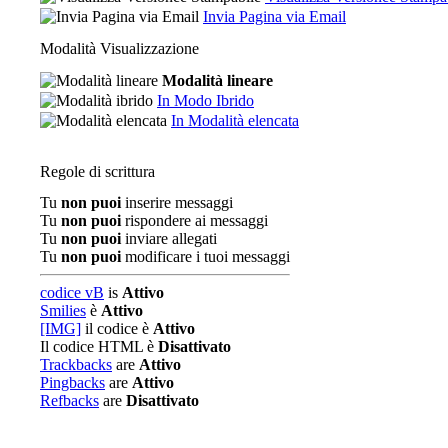
Invia Pagina via Email
Modalità Visualizzazione
Modalità lineare
In Modo Ibrido
In Modalità elencata
Regole di scrittura
Tu
non puoi
inserire messaggi
Tu
non puoi
rispondere ai messaggi
Tu
non puoi
inviare allegati
Tu
non puoi
modificare i tuoi messaggi
codice vB
is
Attivo
Smilies
è
Attivo
[IMG]
il codice è
Attivo
Il codice HTML è
Disattivato
Trackbacks
are
Attivo
Pingbacks
are
Attivo
Refbacks
are
Disattivato