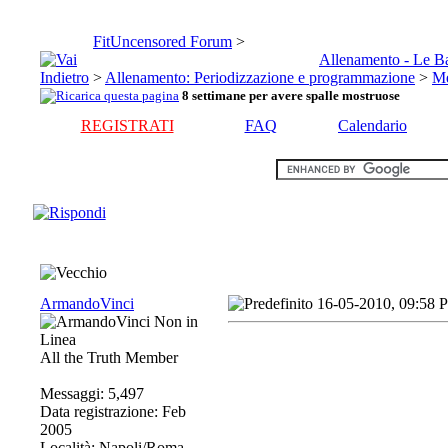
FitUncensored Forum
>
Allenamento - Le B
>
Allenamento: Periodizzazione e programmazione
>
Me
8 settimane per avere spalle mostruose
REGISTRATI
FAQ
Calendario
ArmandoVinci
16-05-2010, 09:58 
All the Truth Member
Messaggi: 5,497
Data registrazione: Feb
2005
Località: Napoli/Roma