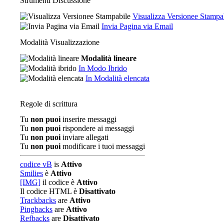
Strumenti Discussione
Visualizza Versionee Stampa
Invia Pagina via Email
Modalità Visualizzazione
Modalità lineare
In Modo Ibrido
In Modalità elencata
Regole di scrittura
Tu
non puoi
inserire messaggi
Tu
non puoi
rispondere ai messaggi
Tu
non puoi
inviare allegati
Tu
non puoi
modificare i tuoi messaggi
codice vB
is
Attivo
Smilies
è
Attivo
[IMG]
il codice è
Attivo
Il codice HTML è
Disattivato
Trackbacks
are
Attivo
Pingbacks
are
Attivo
Refbacks
are
Disattivato