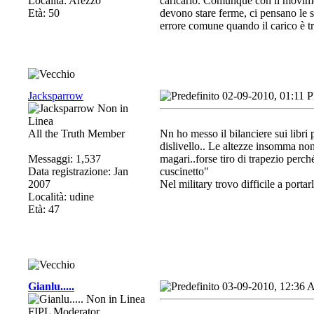
Località: Arezzo
caricarlo. Comunque con il moviment
Età: 50
devono stare ferme, ci pensano le 
errore comune quando il carico è t
Jacksparrow
02-09-2010, 01:11 
All the Truth Member
Nn ho messo il bilanciere sui libri
dislivello.. Le altezze insomma no
Messaggi: 1,537
magari..forse tiro di trapezio perc
Data registrazione: Jan
cuscinetto"
2007
Nel military trovo difficile a porta
Località: udine
Età: 47
Gianlu.....
03-09-2010, 12:36
FIPL Moderator