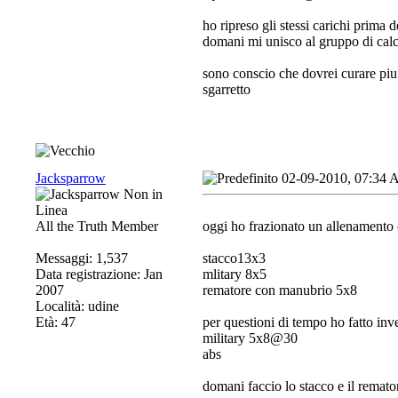
ho ripreso gli stessi carichi prima d
domani mi unisco al gruppo di cal
sono conscio che dovrei curare piu
sgarretto
Jacksparrow
02-09-2010, 07:34
All the Truth Member
oggi ho frazionato un allenamento 
Messaggi: 1,537
stacco13x3
Data registrazione: Jan
mlitary 8x5
2007
rematore con manubrio 5x8
Località: udine
Età: 47
per questioni di tempo ho fatto inv
military 5x8@30
abs
domani faccio lo stacco e il remato