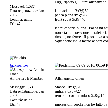
Oggi riporto gli ultimi allenamenti
Messaggi: 1,537
Data registrazione: Jan
lat machine 13x3@50
2007
panca piana 8x5@47
Località: udine
front squat 5x8@40
Età: 47
lat mi e' parsa buona.. Panca mi so
nonostante il peso quella traiettor
rimangano ferme.. Il peso devo ass
Squat bene ma la faccio ancora con 
Jacksparrow
09-09-2010, 06:59 
All the Truth Member
Allenamento di ieri
Messaggi: 1,537
Stacco 10x3@70
Data registrazione: Jan
military 8x5@27
2007
rematore con manubrio 5x8@14
Località: udine
Età: 47
impressioni perché non ho fatto i v