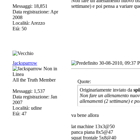
Non fare un allenamento nuovo ora c
Messaggi: 18,851
settimane) e poi pensa a variare que
Data registrazione: Apr
2008
Località: Arezzo
Età: 50
Jacksparrow
30-08-2010, 09:37 
All the Truth Member
Quote:
Originariamente inviato da
spi
Messaggi: 1,537
Non fare un allenamento nuovo 
Data registrazione: Jan
allenamenti (2 settimane) e poi
2007
Località: udine
Età: 47
va bene allora
lat machine 13x3@50
panca piana 8x5@47
squat frontale 5x8@40