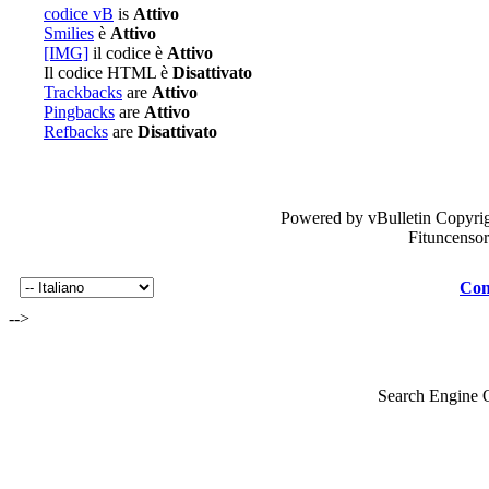
codice vB
is
Attivo
Smilies
è
Attivo
[IMG]
il codice è
Attivo
Il codice HTML è
Disattivato
Trackbacks
are
Attivo
Pingbacks
are
Attivo
Refbacks
are
Disattivato
Powered by vBulletin Copyrig
Fituncenso
Con
-->
Search Engine 