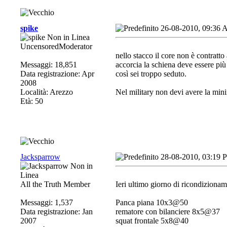
spike
26-08-2010, 09:36
UncensoredModerator
nello stacco il core non è contratto
Messaggi: 18,851
accorcia la schiena deve essere più f
Data registrazione: Apr
così sei troppo seduto.
2008
Località: Arezzo
Nel military non devi avere la min
Età: 50
Jacksparrow
28-08-2010, 03:19 
All the Truth Member
Ieri ultimo giorno di ricondiziona
Messaggi: 1,537
Panca piana 10x3@50
Data registrazione: Jan
rematore con bilanciere 8x5@37
2007
squat frontale 5x8@40