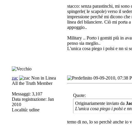
stacco: senza parastinchi, mi sono c
spingerle( le scapole) verso il sede
impressione perché mi dicono che n
linea del bilanciere. Ciò mi porta a 
appoggio..
Military .. Porto i gomiti più in ava
penso sia meglio..
L'unica cosa piego i polsi e nn si s
zac
09-09-2010, 07:38 
All the Truth Member
Messaggi: 3,107
Quote:
Data registrazione: Jan
Originariamente inviato da
Ja
2010
L'unica cosa piego i polsi e nn 
Località: udine
temo di no, lo so perchè anche io 