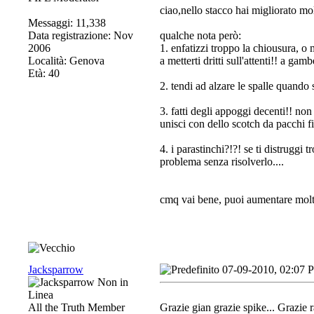
ciao,nello stacco hai migliorato mol
Messaggi: 11,338
Data registrazione: Nov
qualche nota però:
2006
1. enfatizzi troppo la chiousura, o 
Località: Genova
a metterti dritti sull'attenti!! a gam
Età: 40
2. tendi ad alzare le spalle quando sa
3. fatti degli appoggi decenti!! non 
unisci con dello scotch da pacchi fin
4. i parastinchi?!?! se ti distruggi
problema senza risolverlo....
cmq vai bene, puoi aumentare molt
Jacksparrow
07-09-2010, 02:07 
All the Truth Member
Grazie gian grazie spike... Grazie r