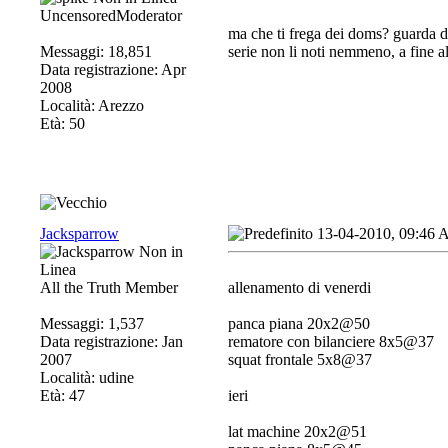
UncensoredModerator
ma che ti frega dei doms? guarda d
Messaggi: 18,851
serie non li noti nemmeno, a fine a
Data registrazione: Apr
2008
Località: Arezzo
Età: 50
Jacksparrow
13-04-2010, 09:46
All the Truth Member
allenamento di venerdi
Messaggi: 1,537
panca piana 20x2@50
Data registrazione: Jan
rematore con bilanciere 8x5@37
2007
squat frontale 5x8@37
Località: udine
Età: 47
ieri
lat machine 20x2@51