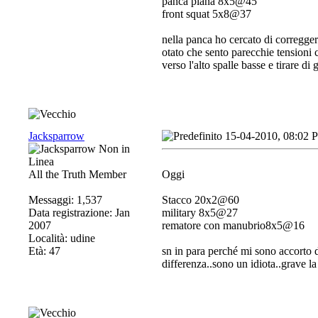
panca piana 8x5@45
front squat 5x8@37
nella panca ho cercato di corregger
otato che sento parecchie tensioni c
verso l'alto spalle basse e tirare di g
Jacksparrow
15-04-2010, 08:02 
All the Truth Member
Oggi
Messaggi: 1,537
Stacco 20x2@60
Data registrazione: Jan
military 8x5@27
2007
rematore con manubrio8x5@16
Località: udine
Età: 47
sn in para perché mi sono accorto d
differenza..sono un idiota..grave la