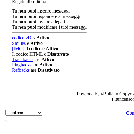
Regole di scrittura
Tu
non puoi
inserire messaggi
Tu
non puoi
rispondere ai messaggi
Tu
non puoi
inviare allegati
Tu
non puoi
modificare i tuoi messaggi
codice vB
is
Attivo
Smilies
è
Attivo
[IMG]
il codice è
Attivo
Il codice HTML è
Disattivato
Trackbacks
are
Attivo
Pingbacks
are
Attivo
Refbacks
are
Disattivato
Powered by vBulletin Copyrig
Fituncenso
Con
-->