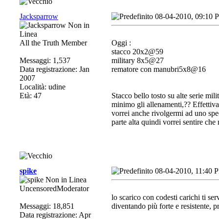
Jacksparrow
08-04-2010, 09:10 
All the Truth Member
Oggi :
stacco 20x2@59
Messaggi: 1,537
military 8x5@27
Data registrazione: Jan
rematore con manubri5x8@16
2007
Località: udine
Età: 47
Stacco bello tosto su alte serie mil
minimo gli allenamenti,?? Effettiv
vorrei anche rivolgermi ad uno spec
parte alta quindi vorrei sentire che
spike
08-04-2010, 11:40 
UncensoredModerator
lo scarico con codesti carichi ti ser
Messaggi: 18,851
diventando più forte e resistente, pr
Data registrazione: Apr