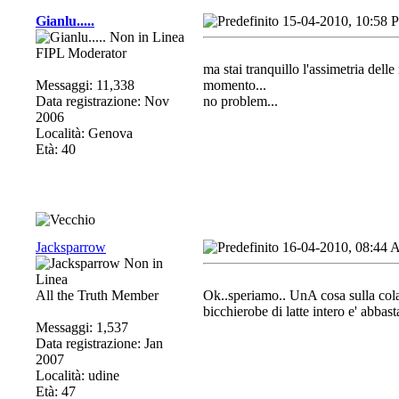
Gianlu.....
15-04-2010, 10:58 
FIPL Moderator
ma stai tranquillo l'assimetria dell
Messaggi: 11,338
momento...
Data registrazione: Nov
no problem...
2006
Località: Genova
Età: 40
Jacksparrow
16-04-2010, 08:44
All the Truth Member
Ok..speriamo.. UnA cosa sulla cola
bicchierobe di latte intero e' abbas
Messaggi: 1,537
Data registrazione: Jan
2007
Località: udine
Età: 47