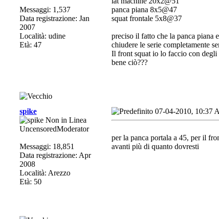
lat machine 20x2@51
Messaggi: 1,537
panca piana 8x5@47
Data registrazione: Jan
squat frontale 5x8@37
2007
Località: udine
preciso il fatto che la panca piana
Età: 47
chiudere le serie completamente se
Il front squat io lo faccio con degli
bene ciò???
spike
07-04-2010, 10:37
UncensoredModerator
per la panca portala a 45, per il fr
Messaggi: 18,851
avanti più di quanto dovresti
Data registrazione: Apr
2008
Località: Arezzo
Età: 50