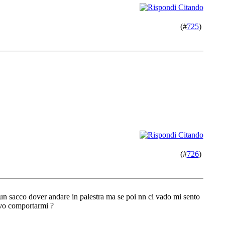
(#
725
)
(#
726
)
a un sacco dover andare in palestra ma se poi nn ci vado mi sento
evo comportarmi ?