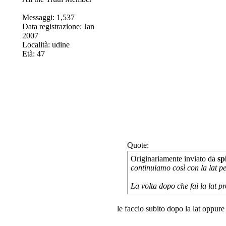
Messaggi: 1,537
Data registrazione: Jan
2007
Località: udine
Età: 47
Quote:
Originariamente inviato da
sp
continuiamo così con la lat per
La volta dopo che fai la lat p
le faccio subito dopo la lat oppur