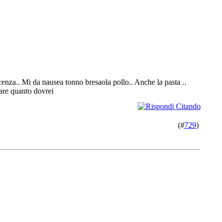
cenza.. Mi da nausea tonno bresaola pollo.. Anche la pasta ..
are quanto dovrei
(#
729
)