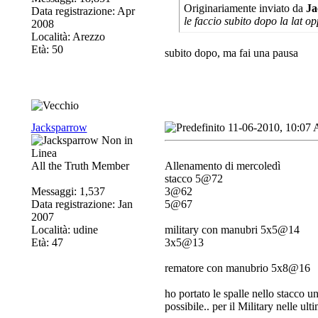
Originariamente inviato da
Ja
Data registrazione: Apr
le faccio subito dopo la lat 
2008
Località: Arezzo
Età: 50
subito dopo, ma fai una pausa
Jacksparrow
11-06-2010, 10:07
All the Truth Member
Allenamento di mercoledì
stacco 5@72
Messaggi: 1,537
3@62
Data registrazione: Jan
5@67
2007
Località: udine
military con manubri 5x5@14
Età: 47
3x5@13
rematore con manubrio 5x8@16
ho portato le spalle nello stacco u
possibile.. per il Military nelle u