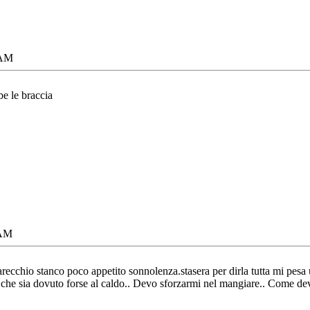
 AM
be le braccia
 AM
parecchio stanco poco appetito sonnolenza.stasera per dirla tutta mi pes
 a che sia dovuto forse al caldo.. Devo sforzarmi nel mangiare.. Come d