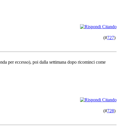
(#
727
)
rotonda per eccesso), poi dalla settimana dopo ricominci come
(#
728
)