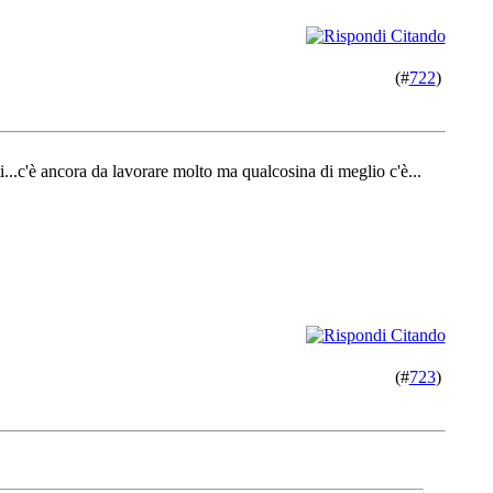
(#
722
)
i...c'è ancora da lavorare molto ma qualcosina di meglio c'è...
(#
723
)