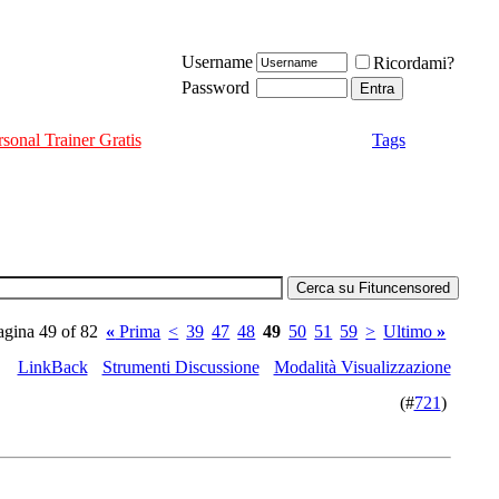
Username
Ricordami?
Password
rsonal Trainer Gratis
Tags
agina 49 of 82
«
Prima
<
39
47
48
49
50
51
59
>
Ultimo
»
LinkBack
Strumenti Discussione
Modalità Visualizzazione
(#
721
)