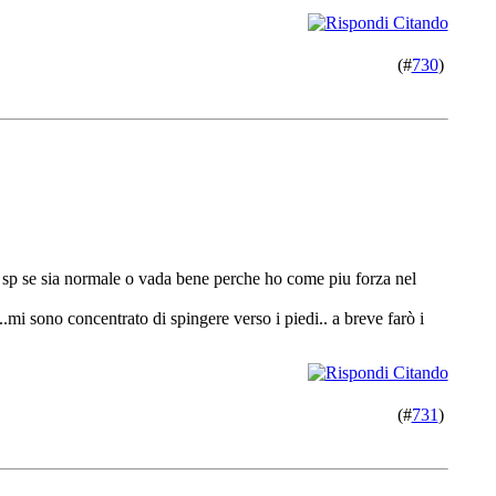
(#
730
)
on sp se sia normale o vada bene perche ho come piu forza nel
..mi sono concentrato di spingere verso i piedi.. a breve farò i
(#
731
)