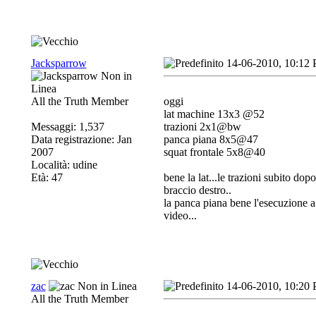
Jacksparrow
14-06-2010, 10:12
All the Truth Member
oggi
lat machine 13x3 @52
Messaggi: 1,537
trazioni 2x1@bw
Data registrazione: Jan
panca piana 8x5@47
2007
squat frontale 5x8@40
Località: udine
Età: 47
bene la lat...le trazioni subito d
braccio destro..
la panca piana bene l'esecuzione a 
video...
zac
14-06-2010, 10:20
All the Truth Member