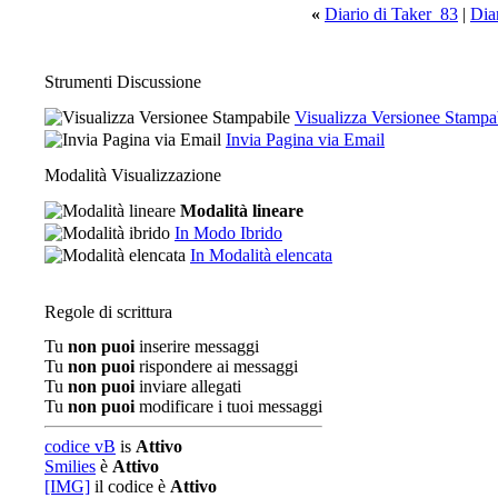
«
Diario di Taker_83
|
Diar
Strumenti Discussione
Visualizza Versionee Stampa
Invia Pagina via Email
Modalità Visualizzazione
Modalità lineare
In Modo Ibrido
In Modalità elencata
Regole di scrittura
Tu
non puoi
inserire messaggi
Tu
non puoi
rispondere ai messaggi
Tu
non puoi
inviare allegati
Tu
non puoi
modificare i tuoi messaggi
codice vB
is
Attivo
Smilies
è
Attivo
[IMG]
il codice è
Attivo