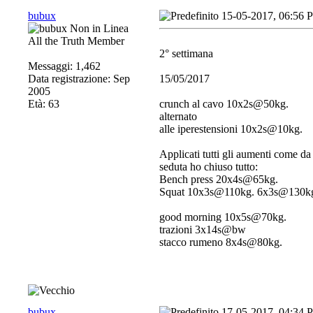
bubux
15-05-2017, 06:56 
All the Truth Member
2° settimana
Messaggi: 1,462
Data registrazione: Sep
15/05/2017
2005
Età: 63
crunch al cavo 10x2s@50kg.
alternato
alle iperestensioni 10x2s@10kg.
Applicati tutti gli aumenti come da
seduta ho chiuso tutto:
Bench press 20x4s@65kg.
Squat 10x3s@110kg. 6x3s@130k
good morning 10x5s@70kg.
trazioni 3x14s@bw
stacco rumeno 8x4s@80kg.
bubux
17-05-2017, 04:34 