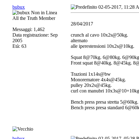
bubux
02-05-2017, 11:28
All the Truth Member
28/04/2017
Messaggi: 1,462
Data registrazione: Sep
crunch al cavo 10x2s@50kg.
2005
alternato
Età: 63
alle iperestensioni 10x2s@10kg.
Squat 8@70kg. 6@80kg. 6@90k
Front squat 8@40kg. 8@45kg. 
Trazioni 1x14s@bw
Monorematore 4x4s@45kg.
pulley 20x2s@45kg.
curl con manubri 10x3s@10+10kg
Bench press presa stretta 5@6
Bench press presa standard 6@
bubux
02-05-2017, 05:28 