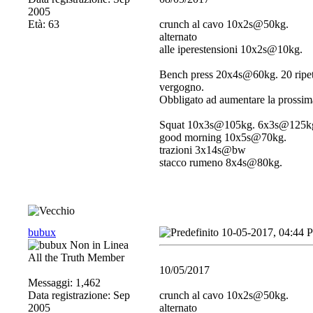
2005
Età: 63
crunch al cavo 10x2s@50kg.
alternato
alle iperestensioni 10x2s@10kg.
Bench press 20x4s@60kg. 20 ripetiz
vergogno.
Obbligato ad aumentare la prossim
Squat 10x3s@105kg. 6x3s@125k
good morning 10x5s@70kg.
trazioni 3x14s@bw
stacco rumeno 8x4s@80kg.
bubux
10-05-2017, 04:44 
All the Truth Member
10/05/2017
Messaggi: 1,462
Data registrazione: Sep
crunch al cavo 10x2s@50kg.
2005
alternato