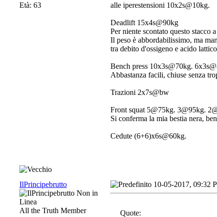
Età: 63
alle iperestensioni 10x2s@10kg.
Deadlift 15x4s@90kg
Per niente scontato questo stacco a 
Il peso è abbordabilissimo, ma man
tra debito d'ossigeno e acido lattico
Bench press 10x3s@70kg. 6x3s@
Abbastanza facili, chiuse senza trop
Trazioni 2x7s@bw
Front squat 5@75kg. 3@95kg. 
Si conferma la mia bestia nera, ben
Cedute (6+6)x6s@60kg.
IlPrincipebrutto
10-05-2017, 09:32 
All the Truth Member
Quote: