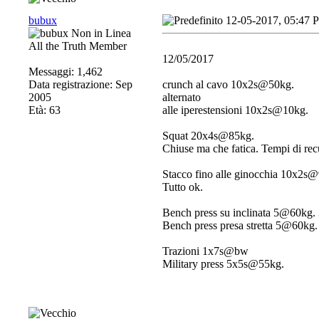
bubux
12-05-2017, 05:47 
All the Truth Member
12/05/2017
Messaggi: 1,462
Data registrazione: Sep
crunch al cavo 10x2s@50kg.
2005
alternato
Età: 63
alle iperestensioni 10x2s@10kg.
Squat 20x4s@85kg.
Chiuse ma che fatica. Tempi di rec
Stacco fino alle ginocchia 10x2
Tutto ok.
Bench press su inclinata 5@60
Bench press presa stretta 5@6
Trazioni 1x7s@bw
Military press 5x5s@55kg.