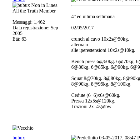
All the Truth Member
4° ed ultima settimana
Messaggi: 1,462
Data registrazione: Sep
02/05/2017
2005
Età: 63
crunch al cavo 10x2s@50kg.
alternato
alle iperestensioni 10x2s@10kg.
Bench press 6@60kg. 6@70kg. 
6@80kg. 6@85kg. 6@90kg. 6@9
Squat 8@70kg. 8@80kg. 8@90kg
8@90kg. 8@95kg. 8@100kg.
Cedute (6+6)x6s@60kg.
Pressa 12x5s@120kg.
Trazioni 2x14s@bw
bubux
03-05-2017, 08:47 