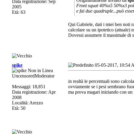
Originariamente inviato da
spi
Data registrazione: Sep
Front squat 40%x5 50%x3 poi s
2005
e fai due quadruple...può esse
Età: 63
Qui Gabriele, dati i miei ben noti r
calcolare su un ipotetico (attuale) 
Dovessi assumere il massimale di 
spike
05-05-2017, 10:54
UncensoredModerator
in realtà le percentuali sono calcola
Messaggi: 18,851
ovviamente se i pesi sembrano fuori
Data registrazione: Apr
ma prova magari iniziando con un 
2008
Località: Arezzo
Età: 50