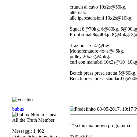
crunch al cavo 10x2s@50kg.
alternato
alle iperestensioni 10x2s@10kg.
Squat 8@70kg. 6@80kg. 6@90k
Front squat 8@40kg. 8@45kg. 
Trazioni 1x14s@bw
Monorematore 4x4s@45kg.
pulley 20x2s@45kg.
curl con manubri 10x3s@10+10kg
Bench press presa stretta 5@6
Bench press presa standard 6@
bubux
08-05-2017, 10:17 
All the Truth Member
1° settimana nuovo programma
Messaggi: 1,462
Data registrazione: Sep
08/05/2017