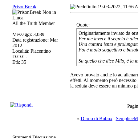
PrisonBreak
19-03-2022, 11:56
All the Truth Member
Quote:
Originariamente inviato da
or
Messaggi: 3,089
Per me invece il segreto è allen
Data registrazione: Mar
Una cottura lenta e prolungat
2012
Poi è molto soggettivo e basat
Località: Piacentino
D.O.C.
Su quello che dice Milo, è la m
Età: 35
Avevo provato anche io ad allenarm
effetti. Al momento però necessito d
la seduta deve essere un minimo più
Pagin
«
Diario di Bubux
|
SempliceMe
Strumenti Discussione