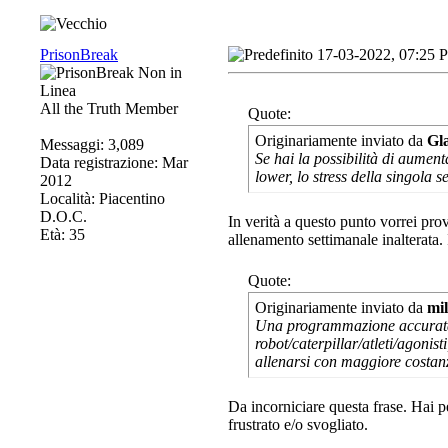
PrisonBreak
17-03-2022, 07:25 
All the Truth Member
Quote:
Originariamente inviato da
Gl
Messaggi: 3,089
Se hai la possibilità di aument
Data registrazione: Mar
lower, lo stress della singola 
2012
Località: Piacentino
D.O.C.
In verità a questo punto vorrei pro
Età: 35
allenamento settimanale inalterata.
Quote:
Originariamente inviato da
mi
Una programmazione accurata è i
robot/caterpillar/atleti/agonist
allenarsi con maggiore costan
Da incorniciare questa frase. Hai p
frustrato e/o svogliato.