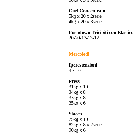
Curl Concentrato
5kg x 20 x 2serie
4kg x 20 x 3serie
Pushdown Tricipiti con Elastico
20-20-17-13-12
Mercoledì
Iperestensioni
3 x 10
Press
31kg x 10
34kg x 8
33kg x 8
35kg x 6
Stacco
75kg x 10
82kg x 8 x 2serie
90kg x 6