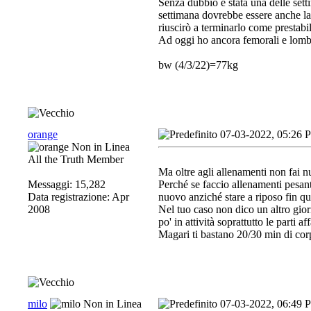
Senza dubbio è stata una delle set
settimana dovrebbe essere anche la 
riuscirò a terminarlo come prestabi
Ad oggi ho ancora femorali e lomba
bw (4/3/22)=77kg
orange
07-03-2022, 05:26 
All the Truth Member
Ma oltre agli allenamenti non fai n
Messaggi: 15,282
Perché se faccio allenamenti pesant
Data registrazione: Apr
nuovo anziché stare a riposo fin q
2008
Nel tuo caso non dico un altro gio
po' in attività soprattutto le parti aff
Magari ti bastano 20/30 min di cor
milo
07-03-2022, 06:49 