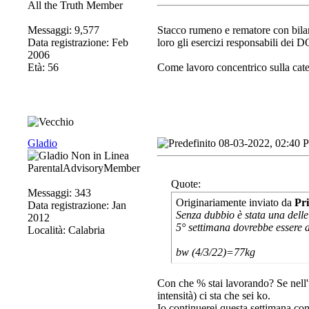
All the Truth Member
Messaggi: 9,577
Stacco rumeno e rematore con bilan
Data registrazione: Feb
loro gli esercizi responsabili dei
2006
Età: 56
Come lavoro concentrico sulla caten
Gladio
08-03-2022, 02:40 
ParentalAdvisoryMember
Quote:
Messaggi: 343
Originariamente inviato da
Pr
Data registrazione: Jan
Senza dubbio è stata una dell
2012
5° settimana dovrebbe essere a
Località: Calabria
bw (4/3/22)=77kg
Con che % stai lavorando? Se nell'
intensità) ci sta che sei ko.
Io continuerei questa settimana co