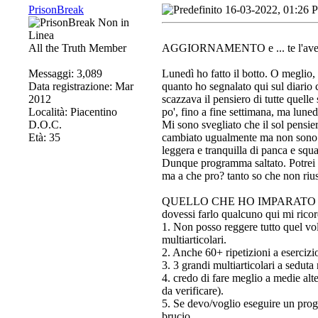
PrisonBreak
16-03-2022, 01:26 
All the Truth Member
AGGIORNAMENTO e ... te l'avev
Messaggi: 3,089
Lunedì ho fatto il botto. O meglio,
Data registrazione: Mar
quanto ho segnalato qui sul diario c
2012
scazzava il pensiero di tutte quelle
Località: Piacentino
po', fino a fine settimana, ma luned
D.O.C.
Mi sono svegliato che il sol pensie
Età: 35
cambiato ugualmente ma non sono ri
leggera e tranquilla di panca e squ
Dunque programma saltato. Potrei f
ma a che pro? tanto so che non rius
QUELLO CHE HO IMPARATO (e lo scr
dovessi farlo qualcuno qui mi ricord
1. Non posso reggere tutto quel vol
multiarticolari.
2. Anche 60+ ripetizioni a esercizio
3. 3 grandi multiarticolari a seduta
4. credo di fare meglio a medie alt
da verificare).
5. Se devo/voglio eseguire un pro
brucio.