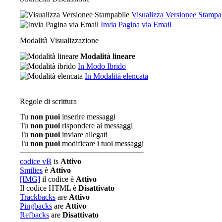
Visualizza Versionee Stampa
Invia Pagina via Email
Modalità Visualizzazione
Modalità lineare
In Modo Ibrido
In Modalità elencata
Regole di scrittura
Tu
non puoi
inserire messaggi
Tu
non puoi
rispondere ai messaggi
Tu
non puoi
inviare allegati
Tu
non puoi
modificare i tuoi messaggi
codice vB
is
Attivo
Smilies
è
Attivo
[IMG]
il codice è
Attivo
Il codice HTML è
Disattivato
Trackbacks
are
Attivo
Pingbacks
are
Attivo
Refbacks
are
Disattivato