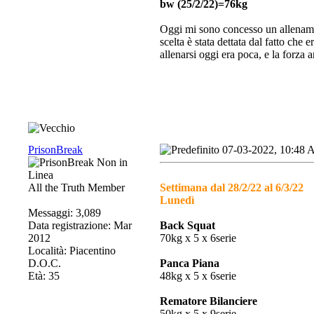
bw (25/2/22)=76kg
Oggi mi sono concesso un allenamen
scelta è stata dettata dal fatto che 
allenarsi oggi era poca, e la forza
PrisonBreak
07-03-2022, 10:48
All the Truth Member
Settimana dal 28/2/22 al 6/3/22
Lunedì
Messaggi: 3,089
Data registrazione: Mar
Back Squat
2012
70kg x 5 x 6serie
Località: Piacentino
D.O.C.
Panca Piana
Età: 35
48kg x 5 x 6serie
Rematore Bilanciere
50kg x 5 x 9serie