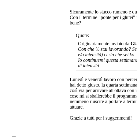
Sicuramente lo stacco rumeno è qu
Con il termine "ponte per i glutei"
bene?
Quote:
Originariamente inviato da
Gl
Con che % stai lavorando? Se n
e/o intensità) ci sta che sei ko.
Io continuerei questa settima
di intensità.
Lunedì e venerdì lavoro con percen
hai detto giusto, la quarta settiman
così via per arrivare all'ottava con
cose mi si sballerebbe il programma
nemmeno riuscire a portare a termin
attuare.
Grazie a tutti per i suggerimenti!