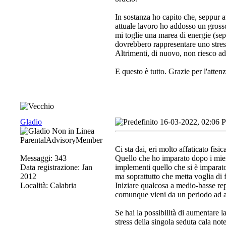
In sostanza ho capito che, seppur a
attuale lavoro ho addosso un gross
mi toglie una marea di energie (sep
dovrebbero rappresentare uno stress
Altrimenti, di nuovo, non riesco ad 
E questo è tutto. Grazie per l'atte
Gladio
16-03-2022, 02:06 
ParentalAdvisoryMember
Ci sta dai, eri molto affaticato f
Messaggi: 343
Quello che ho imparato dopo i mie
Data registrazione: Jan
implementi quello che si è imparato
2012
ma soprattutto che metta voglia di f
Località: Calabria
Iniziare qualcosa a medio-basse rep
comunque vieni da un periodo ad a
Se hai la possibilità di aumentare l
stress della singola seduta cala no