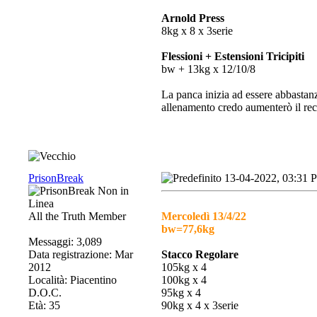
Arnold Press
8kg x 8 x 3serie
Flessioni + Estensioni Tricipiti
bw + 13kg x 12/10/8
La panca inizia ad essere abbastanz
allenamento credo aumenterò il rec
PrisonBreak
13-04-2022, 03:31 
All the Truth Member
Mercoledì 13/4/22
bw=77,6kg
Messaggi: 3,089
Data registrazione: Mar
Stacco Regolare
2012
105kg x 4
Località: Piacentino
100kg x 4
D.O.C.
95kg x 4
Età: 35
90kg x 4 x 3serie