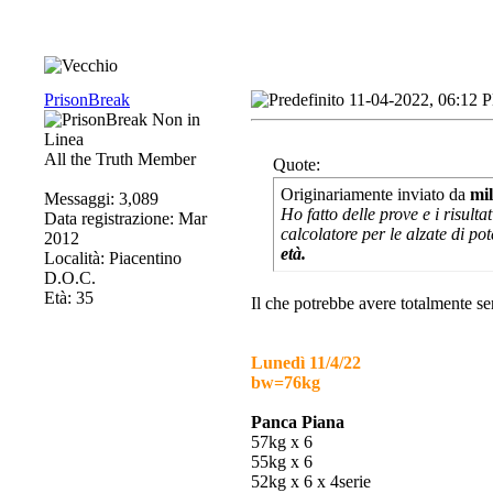
PrisonBreak
11-04-2022, 06:12 
All the Truth Member
Quote:
Originariamente inviato da
mi
Messaggi: 3,089
Ho fatto delle prove e i risulta
Data registrazione: Mar
calcolatore per le alzate di p
2012
età.
Località: Piacentino
D.O.C.
Età: 35
Il che potrebbe avere totalmente se
Lunedì 11/4/22
bw=76kg
Panca Piana
57kg x 6
55kg x 6
52kg x 6 x 4serie