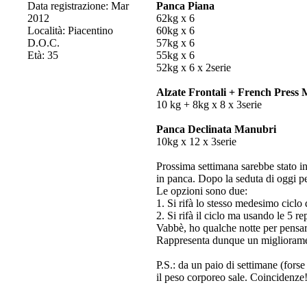
Data registrazione: Mar
Panca Piana
2012
62kg x 6
Località: Piacentino
60kg x 6
D.O.C.
57kg x 6
Età: 35
55kg x 6
52kg x 6 x 2serie
Alzate Frontali + French Press
10 kg + 8kg x 8 x 3serie
Panca Declinata Manubri
10kg x 12 x 3serie
Prossima settimana sarebbe stato 
in panca. Dopo la seduta di oggi pe
Le opzioni sono due:
1. Si rifà lo stesso medesimo ciclo 
2. Si rifà il ciclo ma usando le 5 
Vabbè, ho qualche notte per pensar
Rappresenta dunque un migliorament
P.S.: da un paio di settimane (forse
il peso corporeo sale. Coincidenze