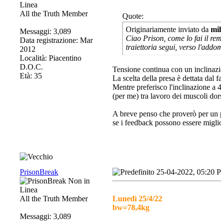
All the Truth Member
Quote:
Originariamente inviato da
mi
Messaggi: 3,089
Ciao Prison, come lo fai il re
Data registrazione: Mar
traiettoria segui, verso l'addo
2012
Località: Piacentino
D.O.C.
Tensione continua con un inclinazio
Età: 35
La scelta della presa è dettata dal f
Mentre preferisco l'inclinazione a 
(per me) tra lavoro dei muscoli dor
A breve penso che proverò per un p
se i feedback possono essere miglio
PrisonBreak
25-04-2022, 05:20 
All the Truth Member
Lunedì 25/4/22
bw=78,4kg
Messaggi: 3,089