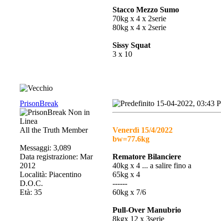
Stacco Mezzo Sumo
70kg x 4 x 2serie
80kg x 4 x 2serie
Sissy Squat
3 x 10
PrisonBreak
15-04-2022, 03:43 
All the Truth Member
Venerdì 15/4/2022
bw=77.6kg
Messaggi: 3,089
Data registrazione: Mar
Rematore Bilanciere
2012
40kg x 4 ... a salire fino a
Località: Piacentino
65kg x 4
D.O.C.
------
Età: 35
60kg x 7/6
Pull-Over Manubrio
8kgx 12 x 3serie