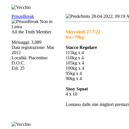
PrisonBreak
28-04-2022, 09:19
All the Truth Member
Mercoledì 27/7/22
bw=79kg
Messaggi: 3,089
Data registrazione: Mar
Stacco Regolare
2012
115kg x 4
Località: Piacentino
110kg x 4
D.O.C.
105kg x 4
Età: 35
100kg x 4
95kg x 4
90kg x 4
Sissy Squat
4 x 10
Lontano dalle mie migliori prestazi