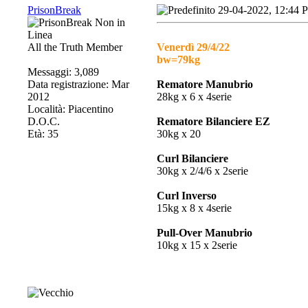
PrisonBreak
29-04-2022, 12:44 
All the Truth Member
Venerdì 29/4/22
bw=79kg
Messaggi: 3,089
Data registrazione: Mar
Rematore Manubrio
2012
28kg x 6 x 4serie
Località: Piacentino
D.O.C.
Rematore Bilanciere EZ
Età: 35
30kg x 20
Curl Bilanciere
30kg x 2/4/6 x 2serie
Curl Inverso
15kg x 8 x 4serie
Pull-Over Manubrio
10kg x 15 x 2serie