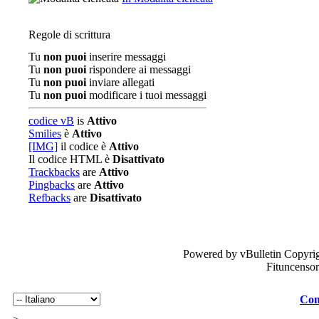
Regole di scrittura
Tu
non puoi
inserire messaggi
Tu
non puoi
rispondere ai messaggi
Tu
non puoi
inviare allegati
Tu
non puoi
modificare i tuoi messaggi
codice vB
is
Attivo
Smilies
è
Attivo
[IMG]
il codice è
Attivo
Il codice HTML è
Disattivato
Trackbacks
are
Attivo
Pingbacks
are
Attivo
Refbacks
are
Disattivato
Powered by vBulletin Copyrig
Fituncenso
Con