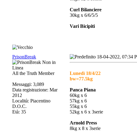
Curl Bilanciere
30kg x 6/6/5/5
Vari Bicipiti
PrisonBreak
18-04-2022, 07:34 
All the Truth Member
Lunedì 18/4/22
bw=77.5kg
Messaggi: 3,089
Data registrazione: Mar
Panca Piana
2012
60kg x 6
Località: Piacentino
57kg x 6
D.O.C.
55kg x 6
Età: 35
52kg x 6 x 3serie
Arnold Press
8kg x 8 x 3serie