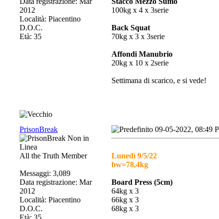
Data registrazione: Mar
Stacco Mezzo Sumo
2012
100kg x 4 x 3serie
Località: Piacentino
D.O.C.
Back Squat
Età: 35
70kg x 3 x 3serie
Affondi Manubrio
20kg x 10 x 2serie
Settimana di scarico, e si vede!
PrisonBreak
09-05-2022, 08:49 
All the Truth Member
Lunedì 9/5/22
bw=78,4kg
Messaggi: 3,089
Data registrazione: Mar
Board Press (5cm)
2012
64kg x 3
Località: Piacentino
66kg x 3
D.O.C.
68kg x 3
Età: 35