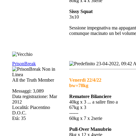
80kg x 4 x 3serie
Sissy Squat
3x10
Sessione impegnativa ma appagante.
comunque macinato un bel volume a
PrisonBreak
23-04-2022, 09:42
All the Truth Member
Venerdì 22/4/22
bw=78kg
Messaggi: 3,089
Data registrazione: Mar
Rematore Bilanciere
2012
40kg x 3 ... a salire fino a
Località: Piacentino
67kg x 3
D.O.C.
------
Età: 35
60kg x 7 x 2serie
Pull-Over Manubrio
8kg x 12 x 4serie