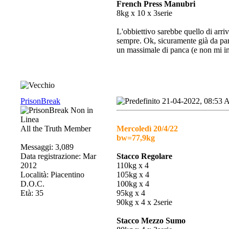
French Press Manubri
8kg x 10 x 3serie
L'obbiettivo sarebbe quello di ar
sempre. Ok, sicuramente già da pa
un massimale di panca (e non mi int
PrisonBreak
21-04-2022, 08:53
All the Truth Member
Mercoledì 20/4/22
bw=77,9kg
Messaggi: 3,089
Data registrazione: Mar
Stacco Regolare
2012
110kg x 4
Località: Piacentino
105kg x 4
D.O.C.
100kg x 4
Età: 35
95kg x 4
90kg x 4 x 2serie
Stacco Mezzo Sumo