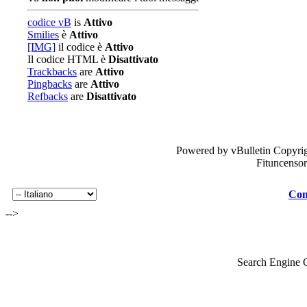
codice vB
is
Attivo
Smilies
è
Attivo
[IMG]
il codice è
Attivo
Il codice HTML è
Disattivato
Trackbacks
are
Attivo
Pingbacks
are
Attivo
Refbacks
are
Disattivato
Powered by vBulletin Copyrig
Fituncenso
Con
-->
Search Engine 