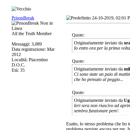
PrisonBreak
24-10-2019, 02:01 
All the Truth Member
Quote:
Originariamente inviato da
or
Messaggi: 3,089
Io entro ora per la prima volt
Data registrazione: Mar
2012
Località: Piacentino
Quote:
D.O.C.
Originariamente inviato da
mi
Età: 35
Ci sono state un paio di matti
che ho pensato al peggio...
Quote:
Originariamente inviato da
Ug
Ieri sera non riuscivo ad aprir
sembra funzionare pero'.
Esatto, lo stesso problema che ho io
problema persiste ancora per me. Ino