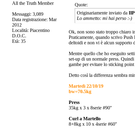
All the Truth Member
Quote:
Originariamente inviato da
IlP
Messaggi: 3,089
Lo ammetto: mi hai perso :-)
Data registrazione: Mar
2012
Località: Piacentino
Ok, non sono stato troppo chiaro in
D.O.C.
Praticamente, quando scrivo Push P
Età: 35
deltoidi e non vi è alcun supporto 
Mentre quello che ho eseguito setti
set-up di un normale press. Quindi 
gambe per evitare lo sticking point
Detto così la differenza sembra min
Martedì 22/10/19
bw=70.5kg
Press
35kg x 3 x 8serie #90''
Curl a Martello
8+8kg x 10 x 4serie #60''