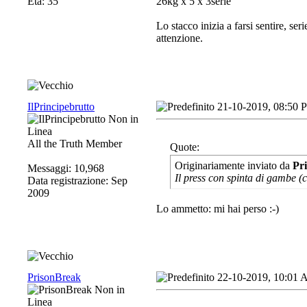
Età: 35
26kg x 5 x 3serie
Lo stacco inizia a farsi sentire, se
attenzione.
IlPrincipebrutto
21-10-2019, 08:50 
All the Truth Member
Quote:
Originariamente inviato da
Pr
Messaggi: 10,968
Il press con spinta di gambe (
Data registrazione: Sep
2009
Lo ammetto: mi hai perso :-)
PrisonBreak
22-10-2019, 10:01