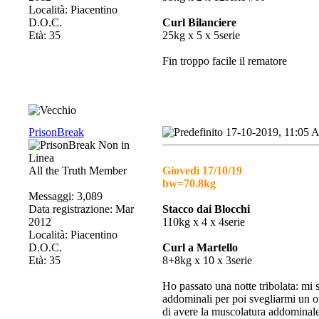
Località: Piacentino
D.O.C.
Curl Bilanciere
Età: 35
25kg x 5 x 5serie
Fin troppo facile il rematore
PrisonBreak
17-10-2019, 11:05
All the Truth Member
Giovedì 17/10/19
bw=70.8kg
Messaggi: 3,089
Data registrazione: Mar
Stacco dai Blocchi
2012
110kg x 4 x 4serie
Località: Piacentino
D.O.C.
Curl a Martello
Età: 35
8+8kg x 10 x 3serie
Ho passato una notte tribolata: mi 
addominali per poi svegliarmi un o
di avere la muscolatura addominale 