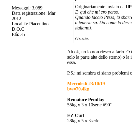
Originariamente inviato da
IlP
Messaggi: 3,089
E' qui che mi ero perso.
Data registrazione: Mar
Quando faccio Press, la sbarra
2012
a tenerla su. Da come lo descri
Località: Piacentino
italiano).
D.O.C.
Età: 35
Grazie.
Ah ok, no io non riesco a farlo. O
solo la parte alta dello sterno) o l
essa.
P.S.: mi sembra ci siano problemi c
Mercoledì 23/10/19
bw=70.4kg
Rematore Pendlay
55kg x 3 x 10serie #90''
EZ Curl
28kg x 5 x 3serie