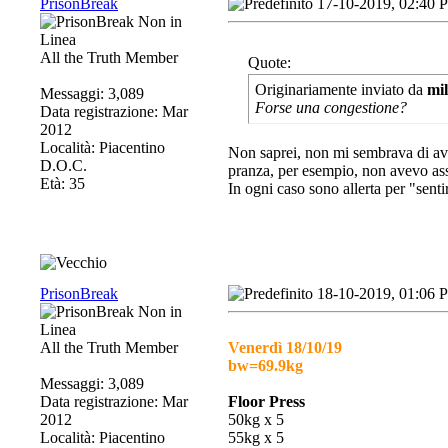
PrisonBreak
17-10-2019, 02:40 
All the Truth Member
Quote:
Originariamente inviato da
mi
Messaggi: 3,089
Forse una congestione?
Data registrazione: Mar
2012
Località: Piacentino
Non saprei, non mi sembrava di aver
D.O.C.
pranza, per esempio, non avevo ass
Età: 35
In ogni caso sono allerta per "senti
PrisonBreak
18-10-2019, 01:06 
All the Truth Member
Venerdì 18/10/19
bw=69.9kg
Messaggi: 3,089
Data registrazione: Mar
Floor Press
2012
50kg x 5
Località: Piacentino
55kg x 5