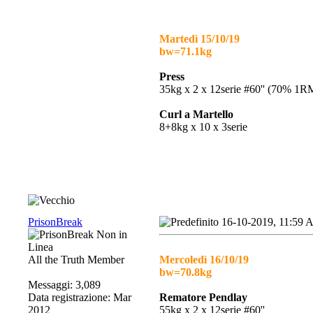
Martedì 15/10/19
bw=71.1kg
Press
35kg x 2 x 12serie #60'' (70% 1R
Curl a Martello
8+8kg x 10 x 3serie
PrisonBreak
16-10-2019, 11:59
All the Truth Member
Mercoledì 16/10/19
bw=70.8kg
Messaggi: 3,089
Data registrazione: Mar
Rematore Pendlay
2012
55kg x 2 x 12serie #60''