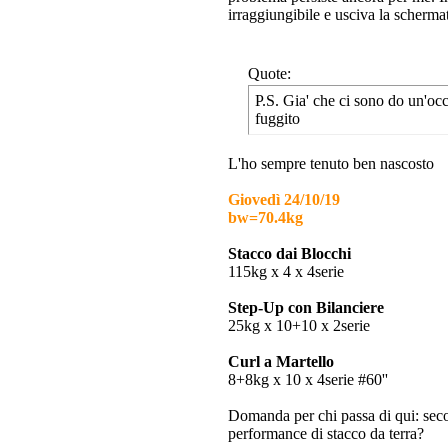
irraggiungibile e usciva la schermat
Quote:
P.S. Gia' che ci sono do un'occ
fuggito
L'ho sempre tenuto ben nascosto
Giovedì 24/10/19
bw=70.4kg
Stacco dai Blocchi
115kg x 4 x 4serie
Step-Up con Bilanciere
25kg x 10+10 x 2serie
Curl a Martello
8+8kg x 10 x 4serie #60''
Domanda per chi passa di qui: seco
performance di stacco da terra?