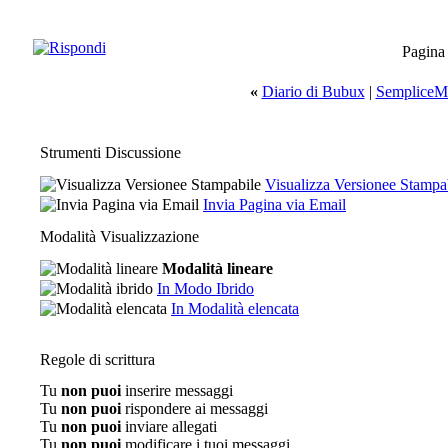
Pagina
«
Diario di Bubux
|
SempliceMe
Strumenti Discussione
Visualizza Versionee Stampa
Invia Pagina via Email
Modalità Visualizzazione
Modalità lineare
In Modo Ibrido
In Modalità elencata
Regole di scrittura
Tu
non puoi
inserire messaggi
Tu
non puoi
rispondere ai messaggi
Tu
non puoi
inviare allegati
Tu
non puoi
modificare i tuoi messaggi