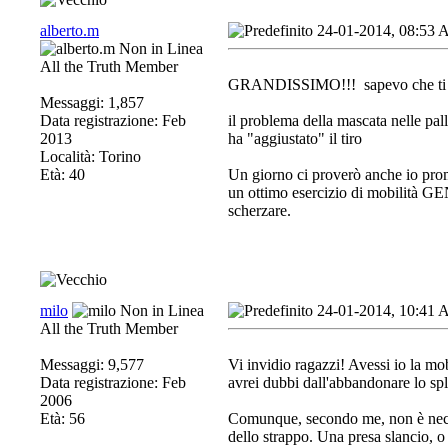
alberto.m
24-01-2014, 08:53
All the Truth Member
GRANDISSIMO!!!
sapevo che ti 
Messaggi: 1,857
Data registrazione: Feb
il problema della mascata nelle pal
2013
ha "aggiustato" il tiro
Località: Torino
Età: 40
Un giorno ci proverò anche io pr
un ottimo esercizio di mobilità G
scherzare.
milo
24-01-2014, 10:41
All the Truth Member
Messaggi: 9,577
Vi invidio ragazzi! Avessi io la mob
Data registrazione: Feb
avrei dubbi dall'abbandonare lo spli
2006
Età: 56
Comunque, secondo me, non è neces
dello strappo. Una presa slancio, o 