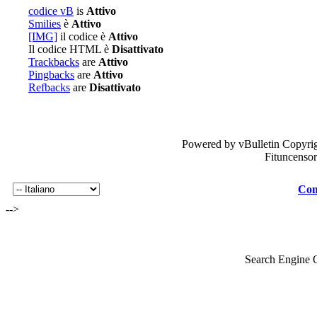
codice vB
is
Attivo
Smilies
è
Attivo
[IMG]
il codice è
Attivo
Il codice HTML è
Disattivato
Trackbacks
are
Attivo
Pingbacks
are
Attivo
Refbacks
are
Disattivato
Powered by vBulletin Copyrig
Fituncenso
Con
-->
Search Engine 