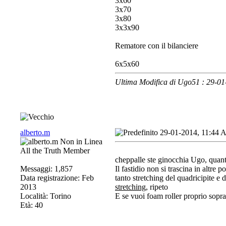
3x60
3x70
3x80
3x3x90
Rematore con il bilanciere
6x5x60
Ultima Modifica di Ugo51 : 29-0
alberto.m
29-01-2014, 11:44
All the Truth Member
cheppalle ste ginocchia Ugo, quanto
Messaggi: 1,857
Il fastidio non si trascina in altre
Data registrazione: Feb
tanto stretching del quadricipite e d
2013
stretching
, ripeto
Località: Torino
E se vuoi foam roller proprio sopra
Età: 40