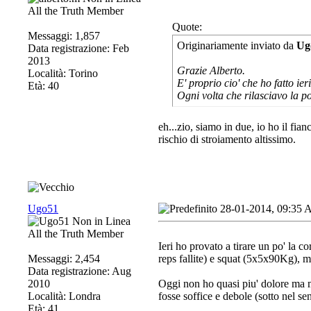
All the Truth Member
Quote:
Messaggi: 1,857
Originariamente inviato da
Ug
Data registrazione: Feb
2013
Grazie Alberto.
Località: Torino
E' proprio cio' che ho fatto i
Età: 40
Ogni volta che rilasciavo la 
eh...zio, siamo in due, io ho il f
rischio di stroiamento altissimo.
Ugo51
28-01-2014, 09:35
All the Truth Member
Ieri ho provato a tirare un po' la 
Messaggi: 2,454
reps fallite) e squat (5x5x90Kg), ma
Data registrazione: Aug
2010
Oggi non ho quasi piu' dolore ma me
Località: Londra
fosse soffice e debole (sotto nel sen
Età: 41