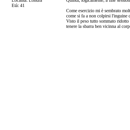
Località: Londra
Quindi, logicamente, a fine sessio
Età: 41
Come esercizio mi è sembrato molto 
come si fa a non colpirsi l'inguine
Visto il peso tutto sommato ridott
tenere la sbarra ben vicinna al corp