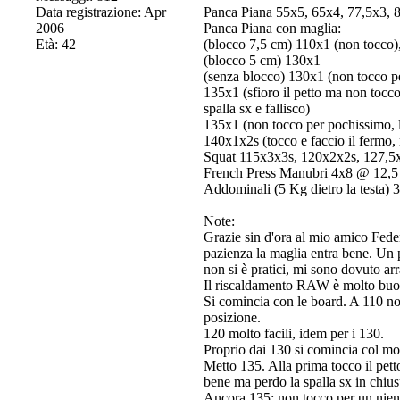
Data registrazione: Apr
Panca Piana 55x5, 65x4, 77,5x3, 
2006
Panca Piana con maglia:
Età: 42
(blocco 7,5 cm) 110x1 (non tocco)
(blocco 5 cm) 130x1
(senza blocco) 130x1 (non tocco p
135x1 (sfioro il petto ma non tocc
spalla sx e fallisco)
135x1 (non tocco per pochissimo, 
140x1x2s (tocco e faccio il fermo,
Squat 115x3x3s, 120x2x2s, 127,5
French Press Manubri 4x8 @ 12,5
Addominali (5 Kg dietro la testa) 
Note:
Grazie sin d'ora al mio amico Federi
pazienza la maglia entra bene. Un po
non si è pratici, mi sono dovuto ar
Il riscaldamento RAW è molto buon
Si comincia con le board. A 110 no
posizione.
120 molto facili, idem per i 130.
Proprio dai 130 si comincia col mov
Metto 135. Alla prima tocco il pett
bene ma perdo la spalla sx in chiusu
Ancora 135: non tocco per un nien