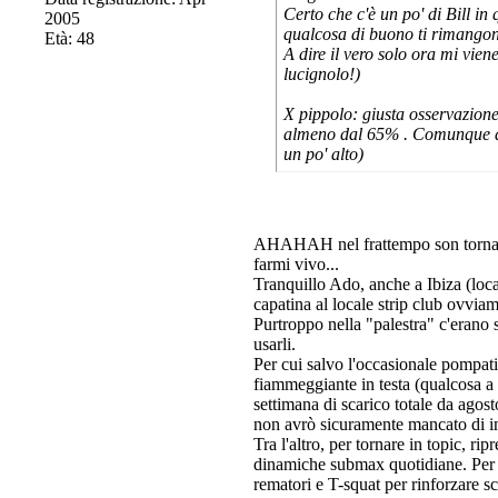
Certo che c'è un po' di Bill in
2005
qualcosa di buono ti rimangon
Età: 48
A dire il vero solo ora mi vien
lucignolo!)
X pippolo: giusta osservazione 
almeno dal 65% . Comunque dire
un po' alto)
AHAHAH nel frattempo son tornato,c
farmi vivo...
Tranquillo Ado, anche a Ibiza (local
capatina al locale strip club ovvia
Purtroppo nella "palestra" c'erano 
usarli.
Per cui salvo l'occasionale pompatin
fiammeggiante in testa (qualcosa 
settimana di scarico totale da agos
non avrò sicuramente mancato di i
Tra l'altro, per tornare in topic, ri
dinamiche submax quotidiane. Per u
rematori e T-squat per rinforzare sc