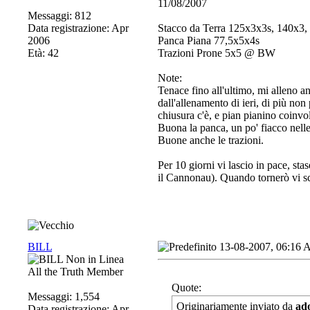
11/08/2007
Messaggi: 812
Data registrazione: Apr
Stacco da Terra 125x3x3s, 140x3,
2006
Panca Piana 77,5x5x4s
Età: 42
Trazioni Prone 5x5 @ BW
Note:
Tenace fino all'ultimo, mi alleno a
dall'allenamento di ieri, di più n
chiusura c'è, e pian pianino coinv
Buona la panca, un po' fiacco nelle
Buone anche le trazioni.
Per 10 giorni vi lascio in pace, st
il Cannonau). Quando tornerò vi sc
BILL
13-08-2007, 06:16
All the Truth Member
Quote:
Messaggi: 1,554
Originariamente inviato da
ad
Data registrazione: Apr