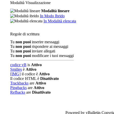
Modalità Visualizzazione
Modalità lineare
In Modo Ibrido
In Modalità elencata
Regole di scrittura
Tu
non puoi
inserire messaggi
Tu
non puoi
rispondere ai messaggi
Tu
non puoi
inviare allegati
Tu
non puoi
modificare i tuoi messaggi
codice vB
is
Attivo
Smilies
è
Attivo
[IMG]
il codice è
Attivo
Il codice HTML è
Disattivato
Trackbacks
are
Attivo
Pingbacks
are
Attivo
Refbacks
are
Disattivato
Powered by vBulletin Copyrig