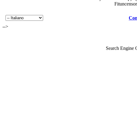
Fituncenso
Con
-->
Search Engine 