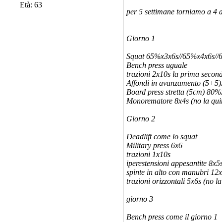
Età: 63
per 5 settimane torniamo a 4 
Giorno 1
Squat 65%x3x6s//65%x4x6s//
Bench press uguale
trazioni 2x10s la prima second
Affondi in avanzamento (5+5)x
Board press stretta (5cm) 80%
Monorematore 8x4s (no la qui
Giorno 2
Deadlift come lo squat
Military press 6x6
trazioni 1x10s
iperestensioni appesantite 8x5
spinte in alto con manubri 12x
trazioni orizzontali 5x6s (no l
giorno 3
Bench press come il giorno 1