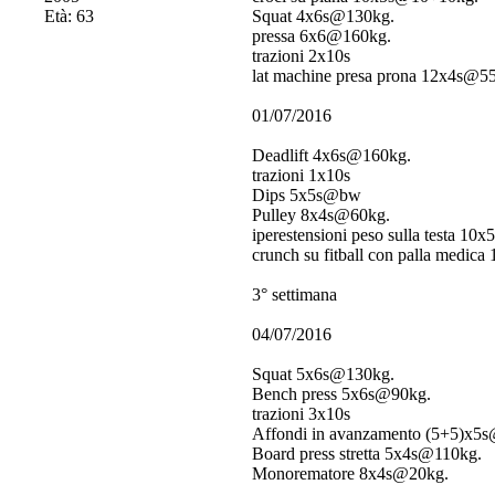
Età: 63
Squat 4x6s@130kg.
pressa 6x6@160kg.
trazioni 2x10s
lat machine presa prona 12x4s@5
01/07/2016
Deadlift 4x6s@160kg.
trazioni 1x10s
Dips 5x5s@bw
Pulley 8x4s@60kg.
iperestensioni peso sulla testa 10
crunch su fitball con palla medica
3° settimana
04/07/2016
Squat 5x6s@130kg.
Bench press 5x6s@90kg.
trazioni 3x10s
Affondi in avanzamento (5+5)x5
Board press stretta 5x4s@110kg.
Monorematore 8x4s@20kg.