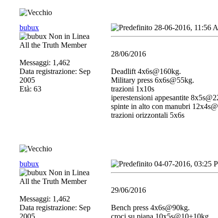
bubux
28-06-2016, 11:56
All the Truth Member
28/06/2016
Messaggi: 1,462
Data registrazione: Sep
Deadlift 4x6s@160kg.
2005
Military press 6x6s@55kg.
Età: 63
trazioni 1x10s
iperestensioni appesantite 8x5s@2
spinte in alto con manubri 12x4s
trazioni orizzontali 5x6s
bubux
04-07-2016, 03:25 
All the Truth Member
29/06/2016
Messaggi: 1,462
Data registrazione: Sep
Bench press 4x6s@90kg.
2005
croci su piana 10x5s@10+10kg.