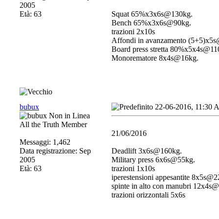
2005
Età: 63
Squat 65%x3x6s@130kg.
Bench 65%x3x6s@90kg.
trazioni 2x10s
Affondi in avanzamento (5+5)x5
Board press stretta 80%x5x4s@11
Monorematore 8x4s@16kg.
bubux
22-06-2016, 11:30
All the Truth Member
21/06/2016
Messaggi: 1,462
Data registrazione: Sep
Deadlift 3x6s@160kg.
2005
Military press 6x6s@55kg.
Età: 63
trazioni 1x10s
iperestensioni appesantite 8x5s@2
spinte in alto con manubri 12x4s
trazioni orizzontali 5x6s