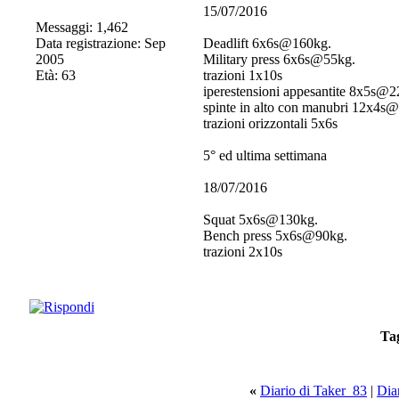
15/07/2016
Messaggi: 1,462
Data registrazione: Sep
Deadlift 6x6s@160kg.
2005
Military press 6x6s@55kg.
Età: 63
trazioni 1x10s
iperestensioni appesantite 8x5s@2
spinte in alto con manubri 12x4s
trazioni orizzontali 5x6s
5° ed ultima settimana
18/07/2016
Squat 5x6s@130kg.
Bench press 5x6s@90kg.
trazioni 2x10s
Ta
«
Diario di Taker_83
|
Diar