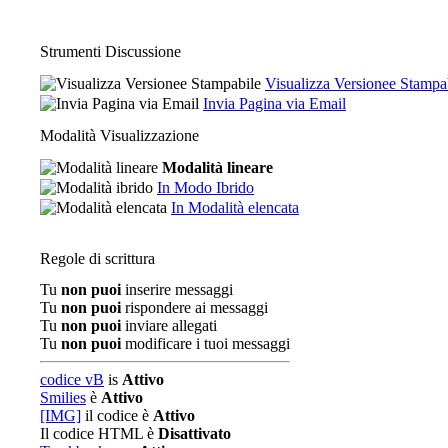
Strumenti Discussione
Visualizza Versionee Stampa
Invia Pagina via Email
Modalità Visualizzazione
Modalità lineare
In Modo Ibrido
In Modalità elencata
Regole di scrittura
Tu
non puoi
inserire messaggi
Tu
non puoi
rispondere ai messaggi
Tu
non puoi
inviare allegati
Tu
non puoi
modificare i tuoi messaggi
codice vB
is
Attivo
Smilies
è
Attivo
[IMG]
il codice è
Attivo
Il codice HTML è
Disattivato