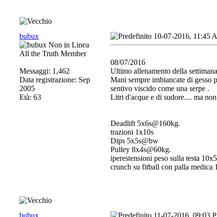
bubux
10-07-2016, 11:45
All the Truth Member
08/07/2016
Messaggi: 1,462
Ultimo allenamento della settimana
Data registrazione: Sep
Mani sempre imbiancate di gesso pe
2005
sentivo viscido come una serpe
.
Età: 63
Litri d'acque e di sudore.... ma no
Deadlift 5x6s@160kg.
trazioni 1x10s
Dips 5x5s@bw
Pulley 8x4s@60kg.
iperestensioni peso sulla testa 10
crunch su fitball con palla medica
bubux
11-07-2016, 09:03 