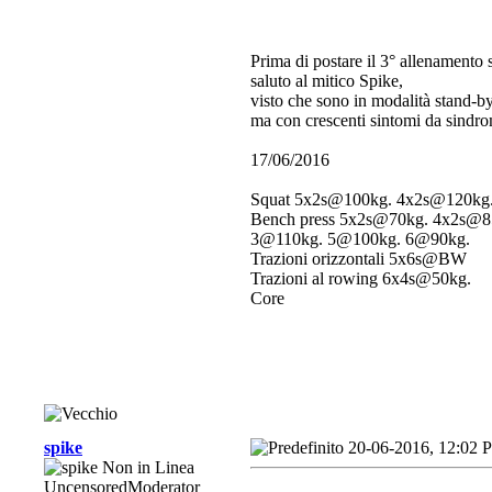
Prima di postare il 3° allenamento
saluto al mitico Spike,
visto che sono in modalità stand-by
ma con crescenti sintomi da sind
17/06/2016
Squat 5x2s@100kg. 4x2s@120kg
Bench press 5x2s@70kg. 4x2s@
3@110kg. 5@100kg. 6@90kg.
Trazioni orizzontali 5x6s@BW
Trazioni al rowing 6x4s@50kg.
Core
spike
20-06-2016, 12:02 
UncensoredModerator