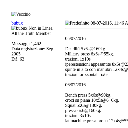
bubux
08-07-2016, 11:46
All the Truth Member
05/07/2016
Messaggi: 1,462
Data registrazione: Sep
Deadlift 5x6s@160kg.
2005
Military press 6x6s@55kg.
Età: 63
trazioni 1x10s
iperestensioni appesantite 8x5s@2
spinte in alto con manubri 12x4s
trazioni orizzontali 5x6s
06/07/2016
Bench press 5x6s@90kg.
croci su piana 10x5s@6+6kg.
Squat 5x6s@130kg.
pressa 6x6@160kg.
trazioni 3x10s
lat machine presa prona 12x4s@5