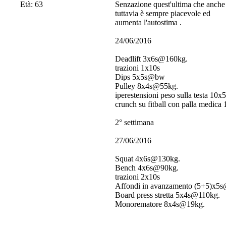
Età: 63
Senzazione quest'ultima che anche s
tuttavia è sempre piacevole ed
aumenta l'autostima
.
24/06/2016
Deadlift 3x6s@160kg.
trazioni 1x10s
Dips 5x5s@bw
Pulley 8x4s@55kg.
iperestensioni peso sulla testa 10
crunch su fitball con palla medica
2° settimana
27/06/2016
Squat 4x6s@130kg.
Bench 4x6s@90kg.
trazioni 2x10s
Affondi in avanzamento (5+5)x5
Board press stretta 5x4s@110kg.
Monorematore 8x4s@19kg.