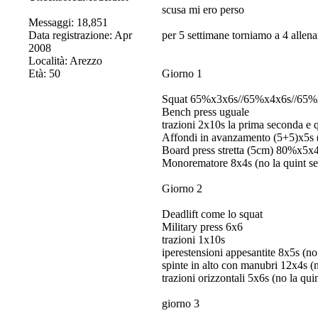
scusa mi ero perso
Messaggi: 18,851
Data registrazione: Apr
per 5 settimane torniamo a 4 allen
2008
Località: Arezzo
Età: 50
Giorno 1
Squat 65%x3x6s//65%x4x6s//65%
Bench press uguale
trazioni 2x10s la prima seconda e q
Affondi in avanzamento (5+5)x5s (
Board press stretta (5cm) 80%x5x4s
Monorematore 8x4s (no la quint se
Giorno 2
Deadlift come lo squat
Military press 6x6
trazioni 1x10s
iperestensioni appesantite 8x5s (no
spinte in alto con manubri 12x4s (n
trazioni orizzontali 5x6s (no la qui
giorno 3