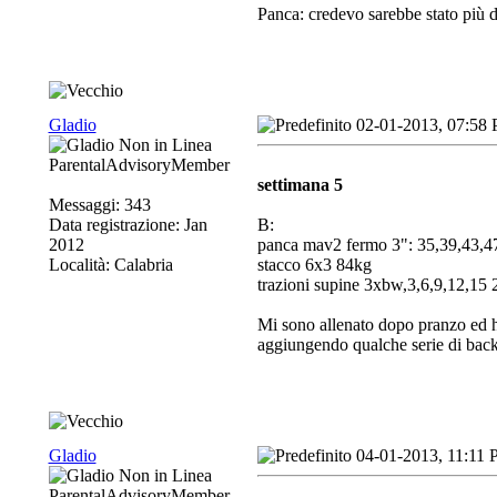
Panca: credevo sarebbe stato più dif
Gladio
02-01-2013, 07:58
ParentalAdvisoryMember
settimana 5
Messaggi: 343
Data registrazione: Jan
B:
2012
panca mav2 fermo 3": 35,39,43,4
Località: Calabria
stacco 6x3 84kg
trazioni supine 3xbw,3,6,9,12,15
Mi sono allenato dopo pranzo ed ho 
aggiungendo qualche serie di backo
Gladio
04-01-2013, 11:11
ParentalAdvisoryMember