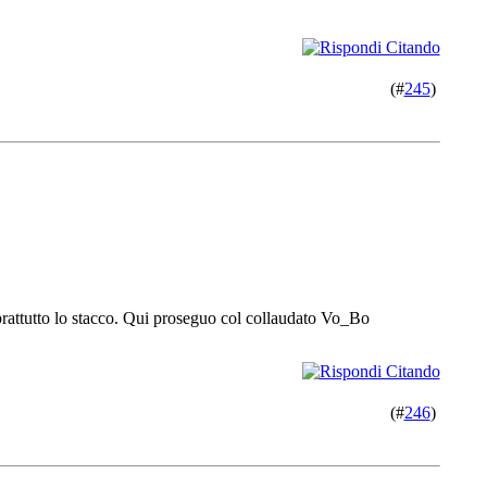
(#
245
)
soprattutto lo stacco. Qui proseguo col collaudato Vo_Bo
(#
246
)