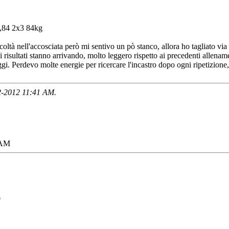
1,84 2x3 84kg
coltà nell'accosciata però mi sentivo un pò stanco, allora ho tagliato via 
i risultati stanno arrivando, molto leggero rispetto ai precedenti allename
i. Perdevo molte energie per ricercare l'incastro dopo ogni ripetizione
12-2012
11:41 AM
.
 AM
0