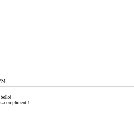
 PM
 bello!
o...complimenti!