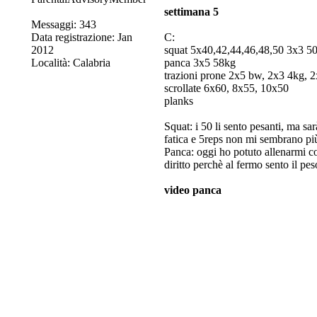
settimana 5
Messaggi: 343
Data registrazione: Jan
C:
2012
squat 5x40,42,44,46,48,50 3x3 5
Località: Calabria
panca 3x5 58kg
trazioni prone 2x5 bw, 2x3 4kg, 
scrollate 6x60, 8x55, 10x50
planks
Squat: i 50 li sento pesanti, ma sa
fatica e 5reps non mi sembrano pi
Panca: oggi ho potuto allenarmi col
diritto perchè al fermo sento il pes
video panca