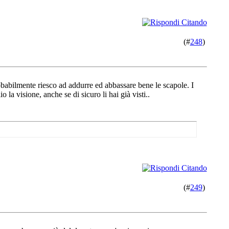
(#
248
)
obabilmente riesco ad addurre ed abbassare bene le scapole. I
la visione, anche se di sicuro li hai già visti..
(#
249
)