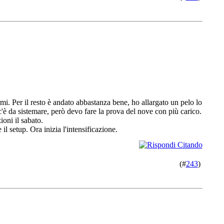
rmi. Per il resto è andato abbastanza bene, ho allargato un pelo lo
'è da sistemare, però devo fare la prova del nove con più carico.
oni il sabato.
 setup. Ora inizia l'intensificazione.
(#
243
)