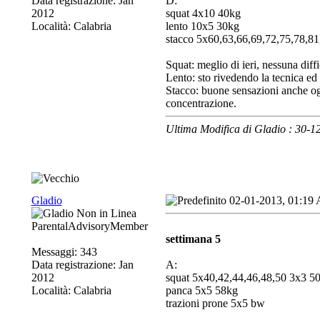
Data registrazione: Jan
D:
2012
squat 4x10 40kg
Località: Calabria
lento 10x5 30kg
stacco 5x60,63,66,69,72,75,78,8
Squat: meglio di ieri, nessuna diffi
Lento: sto rivedendo la tecnica ed 
Stacco: buone sensazioni anche ogg
concentrazione.
Ultima Modifica di Gladio : 30-
Gladio
02-01-2013, 01:19
ParentalAdvisoryMember
settimana 5
Messaggi: 343
Data registrazione: Jan
A:
2012
squat 5x40,42,44,46,48,50 3x3 5
Località: Calabria
panca 5x5 58kg
trazioni prone 5x5 bw