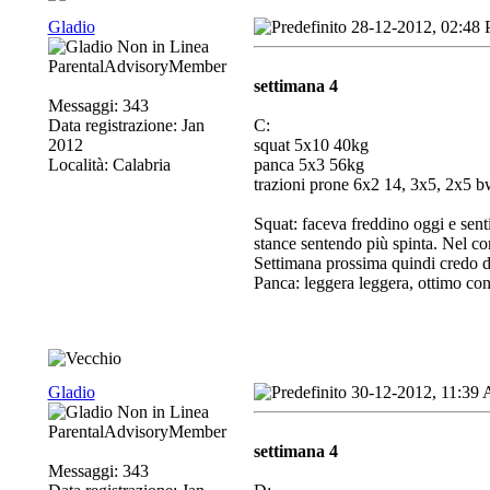
Gladio
28-12-2012, 02:48
ParentalAdvisoryMember
settimana 4
Messaggi: 343
Data registrazione: Jan
C:
2012
squat 5x10 40kg
Località: Calabria
panca 5x3 56kg
trazioni prone 6x2 14, 3x5, 2x5 b
Squat: faceva freddino oggi e senti
stance sentendo più spinta. Nel co
Settimana prossima quindi credo di
Panca: leggera leggera, ottimo con
Gladio
30-12-2012, 11:39
ParentalAdvisoryMember
settimana 4
Messaggi: 343