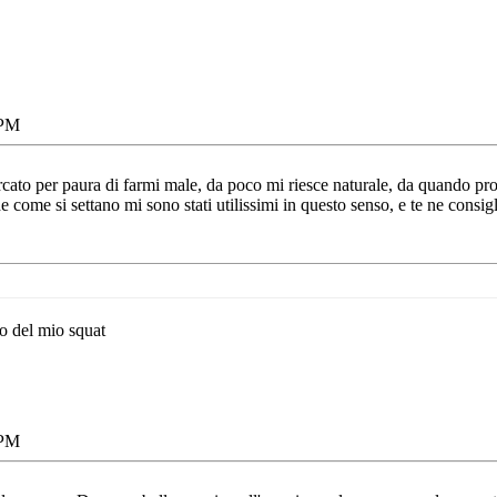
 PM
rcato per paura di farmi male, da poco mi riesce naturale, da quando pr
ome si settano mi sono stati utilissimi in questo senso, e te ne consiglio 
so del mio squat
 PM