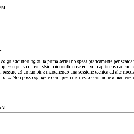
 PM
w
vo gli adduttori rigidi, la prima serie l'ho spesa praticamente per scalda
mplesso penso di aver sistemato molte cose ed aver capito cosa ancora c
 passare ad un ramping mantenendo una sessione tecnica ad alte ripetizi
trollo. Non posso spingere con i piedi ma riesco comunque a mantenere il
 AM