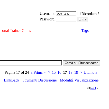
Username
Ricordami?
Password
rsonal Trainer Gratis
Tags
Pagina 17 of 24
«
Prima
<
7
15
16
17
18
19
>
Ultimo
»
LinkBack
Strumenti Discussione
Modalità Visualizzazione
(#
241
)