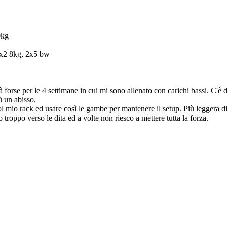
0kg
2x2 8kg, 2x5 bw
rà forse per le 4 settimane in cui mi sono allenato con carichi bassi. C'
ù un abisso.
 mio rack ed usare così le gambe per mantenere il setup. Più leggera di 
o troppo verso le dita ed a volte non riesco a mettere tutta la forza.