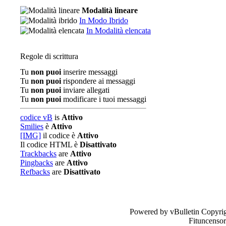
Modalità lineare
In Modo Ibrido
In Modalità elencata
Regole di scrittura
Tu
non puoi
inserire messaggi
Tu
non puoi
rispondere ai messaggi
Tu
non puoi
inviare allegati
Tu
non puoi
modificare i tuoi messaggi
codice vB
is
Attivo
Smilies
è
Attivo
[IMG]
il codice è
Attivo
Il codice HTML è
Disattivato
Trackbacks
are
Attivo
Pingbacks
are
Attivo
Refbacks
are
Disattivato
Powered by vBulletin Copyrig
Fituncenso