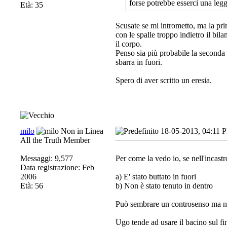
forse potrebbe esserci una leg
Età: 35
Scusate se mi intrometto, ma la prim
con le spalle troppo indietro il bi
il corpo.
Penso sia più probabile la seconda 
sbarra in fuori.
Spero di aver scritto un eresia.
milo
18-05-2013, 04:11 
All the Truth Member
Messaggi: 9,577
Per come la vedo io, se nell'incastro 
Data registrazione: Feb
2006
a) E' stato buttato in fuori
Età: 56
b) Non è stato tenuto in dentro
Può sembrare un controsenso ma n
Ugo tende ad usare il bacino sul fi