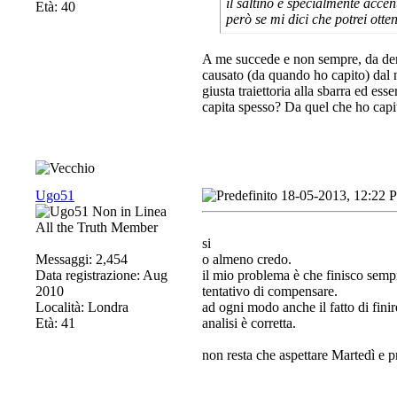
il saltino è specialmente accen
Età: 40
però se mi dici che potrei otte
A me succede e non sempre, da dent
causato (da quando ho capito) dal n
giusta traiettoria alla sbarra ed es
capita spesso? Da quel che ho capito
Ugo51
18-05-2013, 12:22 
All the Truth Member
si
Messaggi: 2,454
o almeno credo.
Data registrazione: Aug
il mio problema è che finisco sempre
2010
tentativo di compensare.
Località: Londra
ad ogni modo anche il fatto di finire
Età: 41
analisi è corretta.
non resta che aspettare Martedì e 