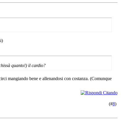
i)
hissà quanto!) il cardio?
uscirci mangiando bene e allenandosi con costanza. (Comunque
(#
8
)