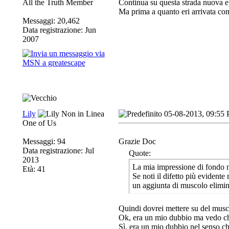
All the Truth Member
Continua su questa strada nuova 
Ma prima a quanto eri arrivata co
Messaggi: 20,462
Data registrazione: Jun
2007
Lily
05-08-2013, 09:55
One of Us
Messaggi: 94
Grazie Doc
Data registrazione: Jul
Quote:
2013
La mia impressione di fondo no
Età: 41
Se noti il difetto più evidente
un aggiunta di muscolo eliminer
Quindi dovrei mettere su del musco
Ok, era un mio dubbio ma vedo che
Sì, era un mio dubbio nel senso che