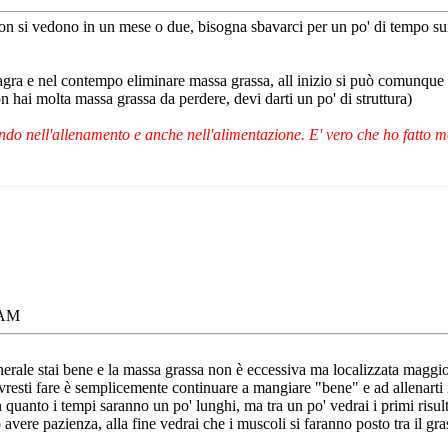
i non si vedono in un mese o due, bisogna sbavarci per un po' di tempo sui
gra e nel contempo eliminare massa grassa, all inizio si può comunque 
ai molta massa grassa da perdere, devi darti un po' di struttura)
do nell'allenamento e anche nell'alimentazione. E' vero che ho fatto mo
 AM
rale stai bene e la massa grassa non è eccessiva ma localizzata maggiorm
ovresti fare è semplicemente continuare a mangiare "bene" e ad allenarti
uanto i tempi saranno un po' lunghi, ma tra un po' vedrai i primi risultat
o avere pazienza, alla fine vedrai che i muscoli si faranno posto tra il 