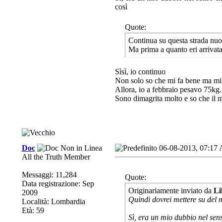
così
Quote:
Continua su questa strada nu
Ma prima a quanto eri arrivat
Sìsì, io continuo
Non solo so che mi fa bene ma mi
Allora, io a febbraio pesavo 75kg.
Sono dimagrita molto e so che il mi
Doc
06-08-2013, 07:17
All the Truth Member
Messaggi: 11,284
Quote:
Data registrazione: Sep
Originariamente inviato da
Li
2009
Quindi dovrei mettere su del 
Località: Lombardia
Età: 59
Sì, era un mio dubbio nel sens