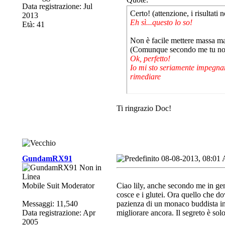
Data registrazione: Jul
Certo! (attenzione, i risultat
2013
Eh sì...questo lo so!
Età: 41
Non è facile mettere massa ma
(Comunque secondo me tu non h
Ok, perfetto!
Io mi sto seriamente impegnan
rimediare
Ti ringrazio Doc!
GundamRX91
08-08-2013, 08:01
Mobile Suit Moderator
Ciao lily, anche secondo me in gene
cosce e i glutei. Ora quello che d
Messaggi: 11,540
pazienza di un monaco buddista in q
Data registrazione: Apr
migliorare ancora. Il segreto è sol
2005