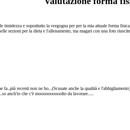
Valutazione forma fis
e timidezza e soprattutto la vergogna per per la mia attuale forma fisic
nelle sezioni per la dieta e l'allenamento, ma magari con una foto riusci
e fa..più recenti non ne ho...(Scusate anche la qualità e l'abbigliamento
..so anch'io che c'è moooooooooolto da lavorare.....