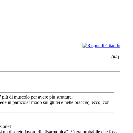
(#
4
)
 più di muscolo per avere più struttura.
vede in particolar modo sui glutei e nelle braccia); ecco, con
ssione!
 un discreto lavoro di "fisarmonica" :/ ) era probabile che fosse