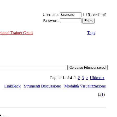
Username
Ricordami?
Password
rsonal Trainer Gratis
Tags
Pagina 1 of 4
1
2
3
>
Ultimo
»
LinkBack
Strumenti Discussione
Modalità Visualizzazione
(#
1
)