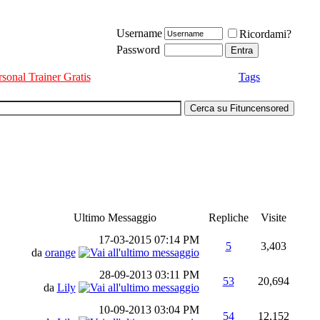
Username
Ricordami?
Password
rsonal Trainer Gratis
Tags
Ultimo Messaggio
Repliche
Visite
17-03-2015
07:14 PM
5
3,403
da
orange
28-09-2013
03:11 PM
53
20,694
da
Lily
10-09-2013
03:04 PM
54
12,152