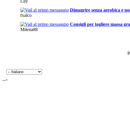
Lily
Dimagrire senza aerobica e n
fxalco
Consigli per togliere massa gr
Milena88
P
-->