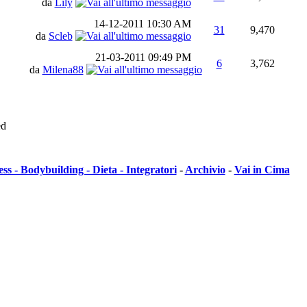
da
Lily
14-12-2011
10:30 AM
31
9,470
da
Scleb
21-03-2011
09:49 PM
6
3,762
da
Milena88
ed
ess - Bodybuilding - Dieta - Integratori
-
Archivio
-
Vai in Cima