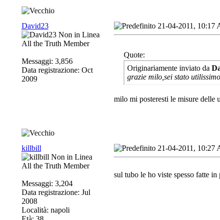
David23
21-04-2011, 10:17
All the Truth Member
Quote:
Messaggi: 3,856
Originariamente inviato da
Da
Data registrazione: Oct
grazie milo,sei stato utilissim
2009
milo mi posteresti le misure delle 
killbill
21-04-2011, 10:27
All the Truth Member
sul tubo le ho viste spesso fatte i
Messaggi: 3,204
Data registrazione: Jul
2008
Località: napoli
Età: 38