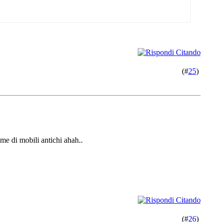
(#
25
)
ame di mobili antichi ahah..
(#
26
)