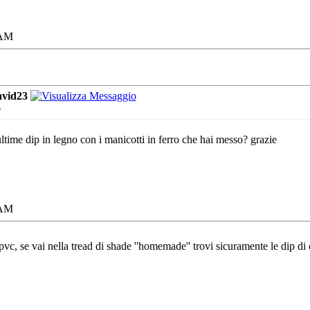
 AM
vid23
o
ultime dip in legno con i manicotti in ferro che hai messo? grazie
 AM
n pvc, se vai nella tread di shade ''homemade'' trovi sicuramente le dip di