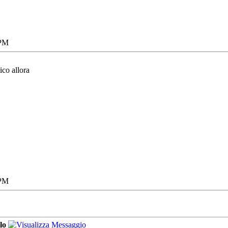
 PM
ico allora
 PM
lo