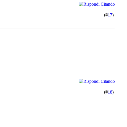
(#
17
)
(#
18
)