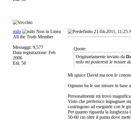
milo
21-04-2011, 11:25
All the Truth Member
Messaggi: 9,577
Quote:
Data registrazione: Feb
Originariamente inviato da
Da
2006
milo mi posteresti le misure d
Età: 56
Mi spiace David ma non le conos
Ognuno ha le sue misure in base al
Personalmente mi trovo magnificamen
Visto che preferisco impugnare stan
costringono ad eseguirle con le gin
Per quanto riguarda la lunghezza l'i
50-60 cm oltre il punto dove metti