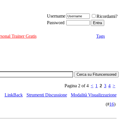
Username
Ricordami?
Password
rsonal Trainer Gratis
Tags
Pagina 2 of 4
<
1
2
3
4
>
LinkBack
Strumenti Discussione
Modalità Visualizzazione
(#
16
)