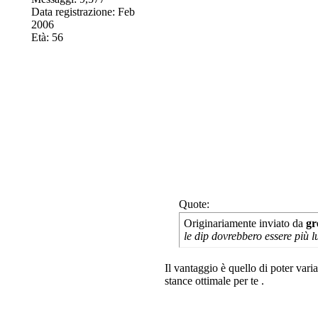
Data registrazione: Feb
2006
Età: 56
Quote:
Originariamente inviato da
gr
le dip dovrebbero essere più 
Il vantaggio è quello di poter vari
stance ottimale per te
.