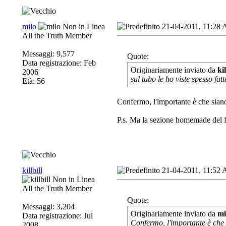
milo
21-04-2011, 11:28
All the Truth Member
Messaggi: 9,577
Quote:
Data registrazione: Feb
Originariamente inviato da
kil
2006
sul tubo le ho viste spesso fat
Età: 56
Confermo, l'importante è che siano 
P.s. Ma la sezione homemade del f
killbill
21-04-2011, 11:52
All the Truth Member
Quote:
Messaggi: 3,204
Originariamente inviato da
mi
Data registrazione: Jul
Confermo, l'importante è che s
2008