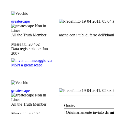
greatescape
19-04-2011, 05:04
All the Truth Member
anche con i tubi di ferro dell'idraul
Messaggi: 20,462
Data registrazione: Jun
2007
greatescape
19-04-2011, 05:08
All the Truth Member
Quote:
Originariamente inviato da
mi
Messaggi: 20,462