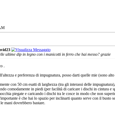
 AM
vid23
elle ultime dip in legno con i manicotti in ferro che hai messo? grazie
co
.
l'altezza e preferenza di impugnatura, posso darti quelle mie (sono alto
te con 50 cm esatti di larghezza (tra gli interassi delle impugnatura), a
do comodamente in piedi (per facilità di caricare i dischi in cintura e s
occhia piegate e caricando i dischi tra le cosce in modo che non superino
mportante è che hai lo spazio per inclinarti quanto serve con il busto senz
 le mani dovrebbero bastare.