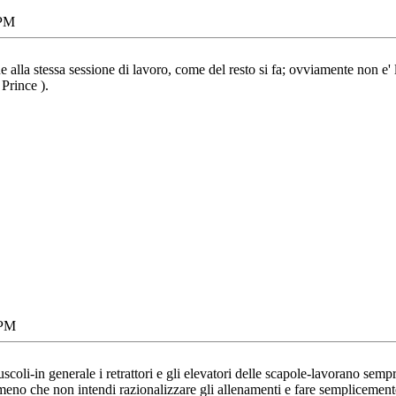
 PM
alla stessa sessione di lavoro, come del resto si fa; ovviamente non e' l
i Prince
).
 PM
coli-in generale i retrattori e gli elevatori delle scapole-lavorano sempr
meno che non intendi razionalizzare gli allenamenti e fare semplicemente 