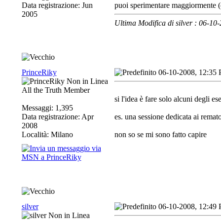
Data registrazione: Jun
puoi sperimentare maggiormente (er
2005
Ultima Modifica di silver : 06-10
PrinceRiky
06-10-2008, 12:35
All the Truth Member
si l'idea è fare solo alcuni degli es
Messaggi: 1,395
Data registrazione: Apr
es. una sessione dedicata ai remator
2008
Località: Milano
non so se mi sono fatto capire
silver
06-10-2008, 12:49