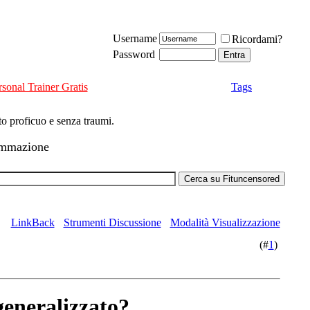
Username
Ricordami?
Password
rsonal Trainer Gratis
Tags
nto proficuo e senza traumi.
rammazione
LinkBack
Strumenti Discussione
Modalità Visualizzazione
(#
1
)
generalizzato?