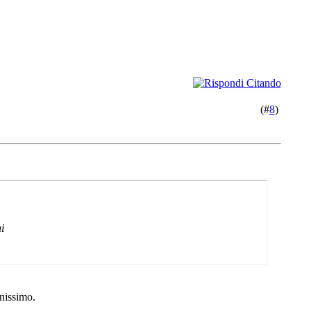
(#
8
)
i
enissimo.