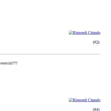
(#
3
)
 esercizi???
(#
4
)