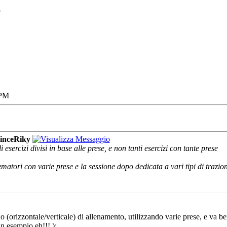
?
 PM
inceRiky
li esercizi divisi in base alle prese, e non tanti esercizi con tante prese
ematori con varie prese e la sessione dopo dedicata a vari tipi di trazion
no (orizzontale/verticale) di allenamento, utilizzando varie prese, e va b
(un esempio eh!!!
):