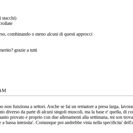
i stacchi)
rollate
orso, combinando o meno alcuni di questi approcci
erito? grazie a tutti
 AM
orpo non funziona a settori. Anche se fai un rematore a presa larga, lavora
o diverso da parte di alcuni singoli muscoli, ma la base e' quella, di c
quanto provato e proprio con due allenamenti alla settimana, mi son trov
 a bassa intensita'. Comunque poi andrebbe vista nella specificita' dell'