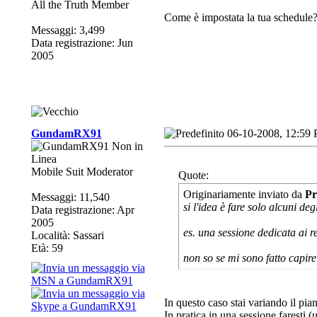
All the Truth Member
Come è impostata la tua schedule
Messaggi: 3,499
Data registrazione: Jun
2005
GundamRX91
06-10-2008, 12:59
Mobile Suit Moderator
Quote:
Originariamente inviato da
Pr
Messaggi: 11,540
si l'idea è fare solo alcuni deg
Data registrazione: Apr
2005
es. una sessione dedicata ai r
Località: Sassari
Età: 59
non so se mi sono fatto capire
In questo caso stai variando il pia
In pratica in una sessione faresti 