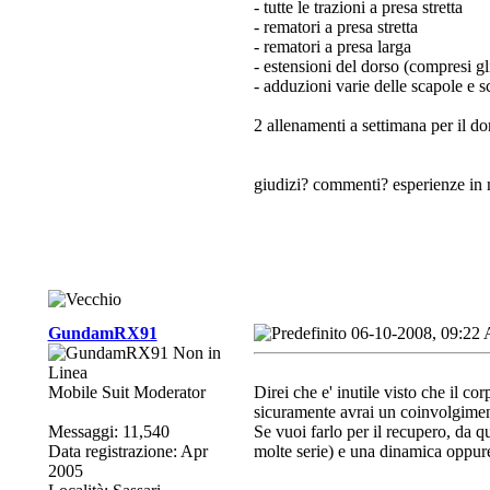
- tutte le trazioni a presa stretta
- rematori a presa stretta
- rematori a presa larga
- estensioni del dorso (compresi gl
- adduzioni varie delle scapole e sc
2 allenamenti a settimana per il d
giudizi? commenti? esperienze in m
GundamRX91
06-10-2008, 09:22
Mobile Suit Moderator
Direi che e' inutile visto che il c
sicuramente avrai un coinvolgiment
Messaggi: 11,540
Se vuoi farlo per il recupero, da 
Data registrazione: Apr
molte serie) e una dinamica oppure
2005