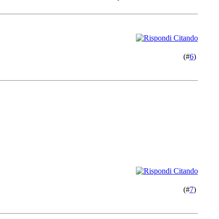
(#
6
)
(#
7
)