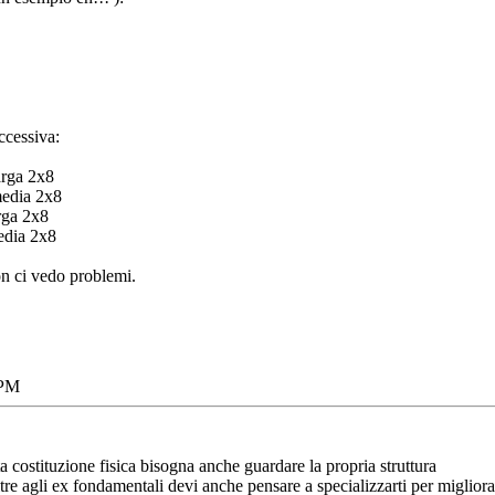
ccessiva:
arga 2x8
media 2x8
rga 2x8
edia 2x8
on ci vedo problemi.
 PM
 costituzione fisica bisogna anche guardare la propria struttura
oltre agli ex fondamentali devi anche pensare a specializzarti per miglior