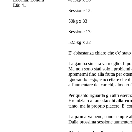
Età: 41
Sessione 12:
50kg x 33
Sessione 13:
52.5kg x 32
E' abbastanza chiaro che c'e' stato
La gamba sinistra va meglio. Il pol
Ma non sono stati solo i problemi a
spremermi fino alla frutta per ott
ignorando l'ego, e accettare che il
all'aumentare dei carichi, almeno 
Per quanto riguarda gli altri eserciz
Ho iniziato a fare
stacchi alla ru
tanto, ma fa proprio piacere. E' 
La
panca
va bene, sono sempre al
Dalla prossima sessione aumentero'