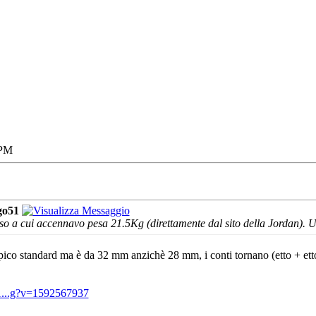
 PM
go51
sso a cui accennavo pesa 21.5Kg (direttamente dal sito della Jordan). Un
pico standard ma è da 32 mm anzichè 28 mm, i conti tornano (etto + etto -
/01...g?v=1592567937