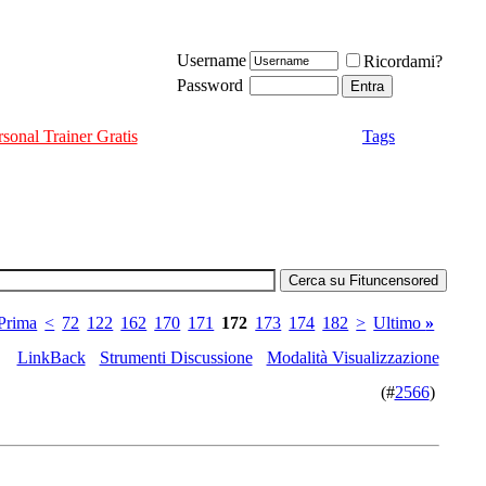
Username
Ricordami?
Password
rsonal Trainer Gratis
Tags
Prima
<
72
122
162
170
171
172
173
174
182
>
Ultimo
»
LinkBack
Strumenti Discussione
Modalità Visualizzazione
(#
2566
)