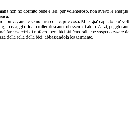
mana non ho dormito bene e ieri, pur volenteroso, non avevo le energie me
isica.
he non va, anche se non riesco a capire cosa. Mi e' gia' capitato piu' vol
ng, massaggi o foam roller riescano ad essere di aiuto. Anzi, peggiorano
nel fare esercizi di rinforzo per i bicipiti femorali, che sospetto essere d
zza della sella della bici, abbassandola leggermente.