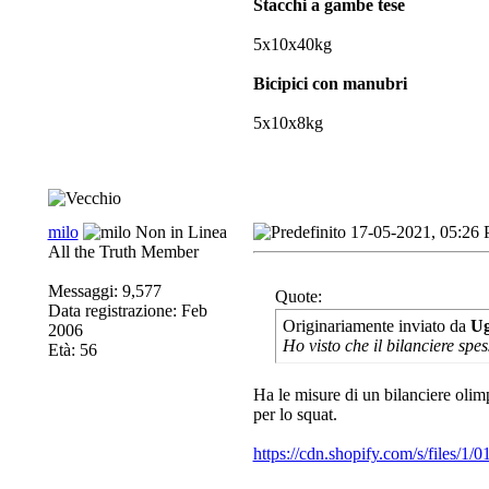
Stacchi a gambe tese
5x10x40kg
Bicipici con manubri
5x10x8kg
milo
17-05-2021, 05:26
All the Truth Member
Messaggi: 9,577
Quote:
Data registrazione: Feb
Originariamente inviato da
U
2006
Ho visto che il bilanciere spe
Età: 56
Ha le misure di un bilanciere olim
per lo squat.
https://cdn.shopify.com/s/files/1