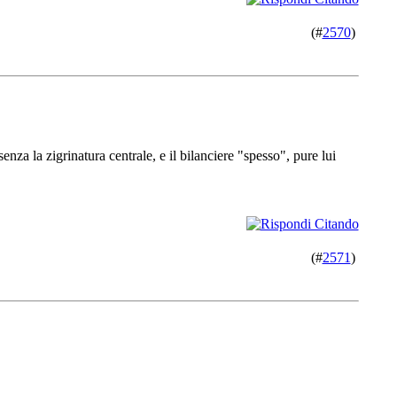
(#
2570
)
nza la zigrinatura centrale, e il bilanciere "spesso", pure lui
(#
2571
)