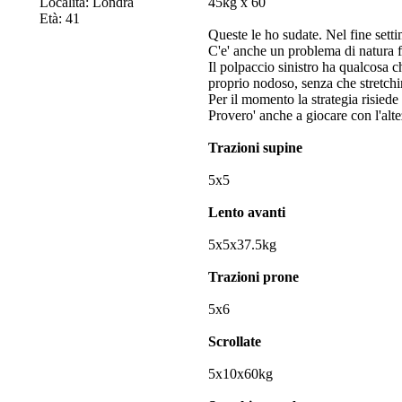
Località: Londra
45kg x 60
Età: 41
Queste le ho sudate. Nel fine setti
C'e' anche un problema di natura f
Il polpaccio sinistro ha qualcosa c
proprio nodoso, senza che stretchi
Per il momento la strategia risiede 
Provero' anche a giocare con l'alte
Trazioni supine
5x5
Lento avanti
5x5x37.5kg
Trazioni prone
5x6
Scrollate
5x10x60kg