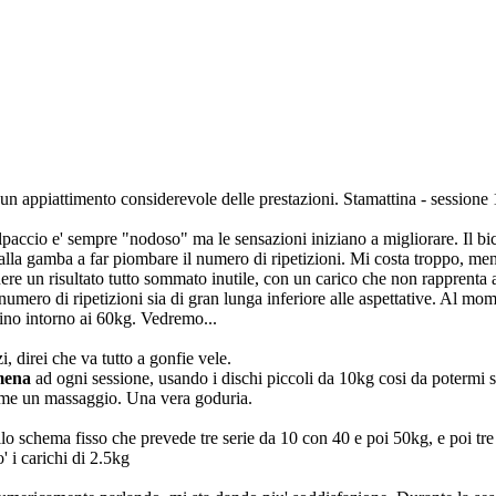
 un appiattimento considerevole delle prestazioni. Stamattina - sessione 1
paccio e' sempre "nodoso" ma le sensazioni iniziano a migliorare. Il bic
lla gamba a far piombare il numero di ripetizioni. Mi costa troppo, ment
enere un risultato tutto sommato inutile, con un carico che non rapprenta
 numero di ripetizioni sia di gran lunga inferiore alle aspettative. Al mo
fino intorno ai 60kg. Vedremo...
i, direi che va tutto a gonfie vele.
mena
ad ogni sessione, usando i dischi piccoli da 10kg cosi da potermi s
come un massaggio. Una vera goduria.
lo schema fisso che prevede tre serie da 10 con 40 e poi 50kg, e poi tre
 i carichi di 2.5kg