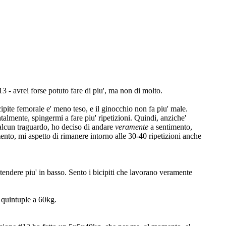
3 - avrei forse potuto fare di piu', ma non di molto.
ipite femorale e' meno teso, e il ginocchio non fa piu' male.
almente, spingermi a fare piu' ripetizioni. Quindi, anziche'
 alcun traguardo, ho deciso di andare
veramente
a sentimento,
mento, mi aspetto di rimanere intorno alle 30-40 ripetizioni anche
tendere piu' in basso. Sento i bicipiti che lavorano veramente
 quintuple a 60kg.