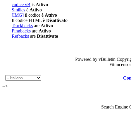
codice vB
is
Attivo
Smilies
è
Attivo
[IMG]
il codice è
Attivo
Il codice HTML è
Disattivato
Trackbacks
are
Attivo
Pingbacks
are
Attivo
Refbacks
are
Disattivato
Powered by vBulletin Copyrig
Fituncenso
Con
-->
Search Engine 