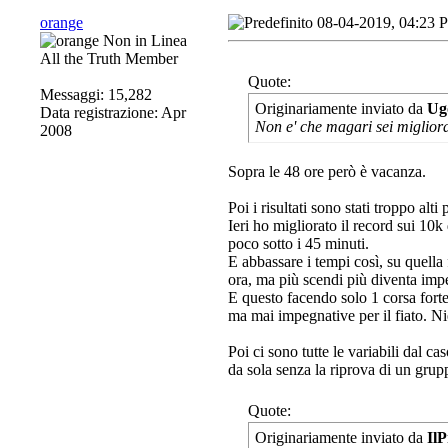
orange
08-04-2019, 04:23 
All the Truth Member
Quote:
Messaggi: 15,282
Originariamente inviato da
Ug
Data registrazione: Apr
Non e' che magari sei migliora
2008
Sopra le 48 ore però è vacanza.
Poi i risultati sono stati troppo alt
Ieri ho migliorato il record sui 1
poco sotto i 45 minuti.
E abbassare i tempi così, su quella
ora, ma più scendi più diventa imp
E questo facendo solo 1 corsa forte
ma mai impegnative per il fiato. Nie
Poi ci sono tutte le variabili dal ca
da sola senza la riprova di un grup
Quote:
Originariamente inviato da
IlP