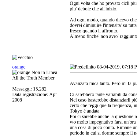
Ogni volta che ho provato cicli piu
piu' debole che all'inizio.
Ad ogni modo, quando dicevo che d
dovrei diminuire l'intensita' su tutt
fresco quando li affronto.
Almeno finche' non avro' raggiunto u
orange
08-04-2019, 07:18 
All the Truth Member
Avanzato mica tanto. Però mi fa pi
Messaggi: 15,282
Data registrazione: Apr
Ci sarebbero tante variabili da cons
2008
Nel caso basterebbe distanziarli pi
certo che reggi quella frequenza, 
Tokyo è andata.
Poi ci sarebbe anche la questione r
wo molto impegnativo farsi un'ora 
una cosa di poco conto. Rimane un 
periodo in cui si dorme sempre il ne