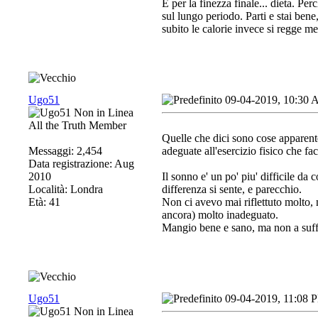
E per la finezza finale... dieta. P
sul lungo periodo. Parti e stai ben
subito le calorie invece si regge m
Ugo51
09-04-2019, 10:30
All the Truth Member
Quelle che dici sono cose apparente
Messaggi: 2,454
adeguate all'esercizio fisico che fac
Data registrazione: Aug
2010
Il sonno e' un po' piu' difficile da 
Località: Londra
differenza si sente, e parecchio.
Età: 41
Non ci avevo mai riflettuto molto, 
ancora) molto inadeguato.
Mangio bene e sano, ma non a suff
Ugo51
09-04-2019, 11:08 