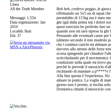
All the Truth Member
Beh beh..credevo peggio..le ginocc
effettuando un 5x5 sia di squat che
Messaggi: 1,554
prestabilito di 115kg ma è stato megl
Data registrazione: Jan
ghr (già dalla prima rep i dolori s
2010
quest esercizio ho preferito fare u
Località: Bari
quando non mi sarò ripreso la ghr 
Età: 37
Pensando alle eventuali cause per le
(almeno secondo il mio modesto par
che i continui carichi mi abbiano po
davvero allo stremo delle forze tend
scorsa spingendo per chiudere l'ult
scricchiolando per il movimento). C
condizione nella quale mi trovo que
perchè lo prevede il mesociclo d'al
rischiando di mandare a p*****e l'
Alla fine questa è l'esperienza. Ho
attuare in pratica. La voglia di man
giorno non è pronto, si rischia solo
Domenica chiudo il mesociclo con l