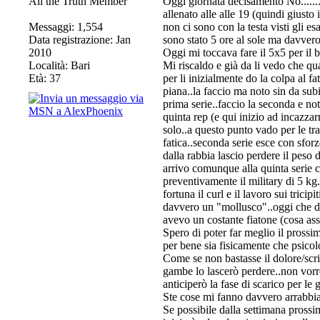
All the Truth Member
Oggi giornata decisamento No.........
allenato alle alle 19 (quindi giusto 
Messaggi: 1,554
non ci sono con la testa visti gli es
Data registrazione: Jan
sono stato 5 ore al sole ma davvero 
2010
Oggi mi toccava fare il 5x5 per il b
Località: Bari
Mi riscaldo e già da li vedo che qu
Età: 37
per li inizialmente do la colpa al f
piana..la faccio ma noto sin da sub
prima serie..faccio la seconda e no
quinta rep (e qui inizio ad incazzarm
solo..a questo punto vado per le tra
fatica..seconda serie esce con sforz
dalla rabbia lascio perdere il peso 
arrivo comunque alla quinta serie 
preventivamente il military di 5 kg.
fortuna il curl e il lavoro sui tricip
davvero un "mollusco"..oggi che d
avevo un costante fiatone (cosa as
Spero di poter far meglio il prossi
per bene sia fisicamente che psico
Come se non bastasse il dolore/scri
gambe lo lascerò perdere..non vorr
anticiperò la fase di scarico per le
Ste cose mi fanno davvero arrabbi
Se possibile dalla settimana pross