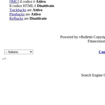
[IMG]
il codice è
Attivo
Il codice HTML è
Disattivato
Trackbacks
are
Attivo
Pingbacks
are
Attivo
Refbacks
are
Disattivato
Powered by vBulletin Copyrig
Fituncenso
Con
-->
Search Engine 