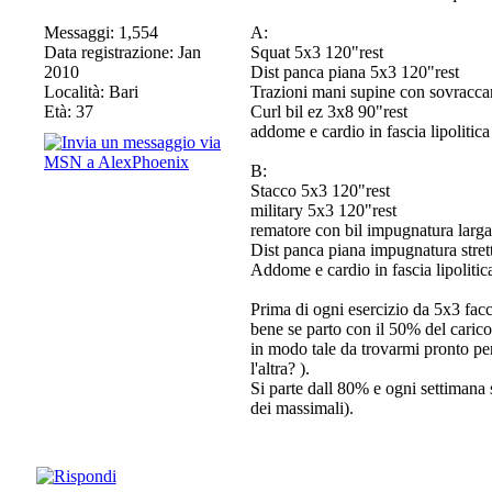
Messaggi: 1,554
A:
Data registrazione: Jan
Squat 5x3 120"rest
2010
Dist panca piana 5x3 120"rest
Località: Bari
Trazioni mani supine con sovracca
Età: 37
Curl bil ez 3x8 90"rest
addome e cardio in fascia lipolitic
B:
Stacco 5x3 120"rest
military 5x3 120"rest
rematore con bil impugnatura larg
Dist panca piana impugnatura stret
Addome e cardio in fascia lipolitic
Prima di ogni esercizio da 5x3 fac
bene se parto con il 50% del caric
in modo tale da trovarmi pronto per
l'altra? ).
Si parte dall 80% e ogni settimana 
dei massimali).