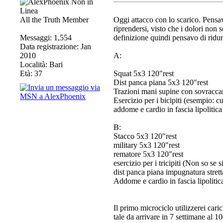
All the Truth Member
Oggi attacco con lo scarico. Pensa
riprendersi, visto che i dolori non s
Messaggi: 1,554
definizione quindi pensavo di ridu
Data registrazione: Jan
2010
A:
Località: Bari
Età: 37
Squat 5x3 120"rest
Dist panca piana 5x3 120"rest
Trazioni mani supine con sovracca
Esercizio per i bicipiti (esempio: cu
addome e cardio in fascia lipolitic
B:
Stacco 5x3 120"rest
military 5x3 120"rest
rematore 5x3 120"rest
esercizio per i tricipiti (Non so se 
dist panca piana impugnatura stret
Addome e cardio in fascia lipolitic
Il primo microciclo utilizzerei car
tale da arrivare in 7 settimane al 1