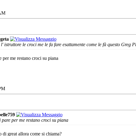
 AM
geta
 l' istruttore le croci me le fa fare esattamente come le fà questo Greg Pl
e per me restano croci su piana
 PM
belle759
 pare per me restano croci su piana
deo di great allora come si chiama?