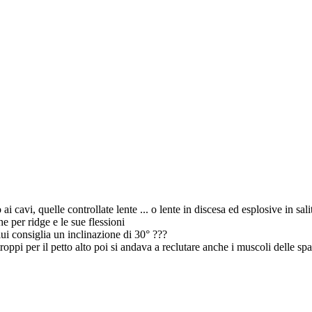
ai cavi, quelle controllate lente ... o lente in discesa ed esplosive in sali
he per ridge e le sue flessioni
 lui consiglia un inclinazione di 30° ???
ppi per il petto alto poi si andava a reclutare anche i muscoli delle spal