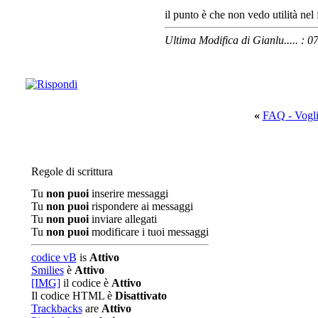
il punto è che non vedo utilità nel 
Ultima Modifica di Gianlu..... : 
«
FAQ - Voglio
Regole di scrittura
Tu
non puoi
inserire messaggi
Tu
non puoi
rispondere ai messaggi
Tu
non puoi
inviare allegati
Tu
non puoi
modificare i tuoi messaggi
codice vB
is
Attivo
Smilies
è
Attivo
[IMG]
il codice è
Attivo
Il codice HTML è
Disattivato
Trackbacks
are
Attivo