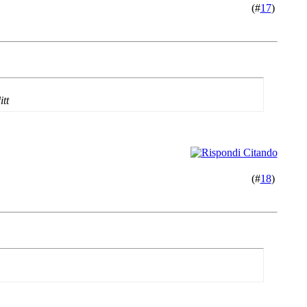
(#
17
)
itt
(#
18
)