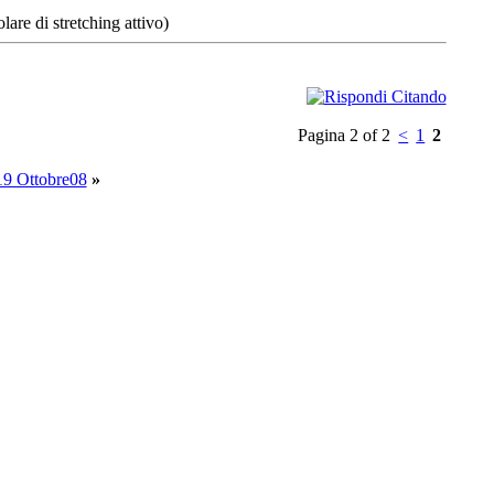
lare di stretching attivo)
Pagina 2 of 2
<
1
2
-19 Ottobre08
»