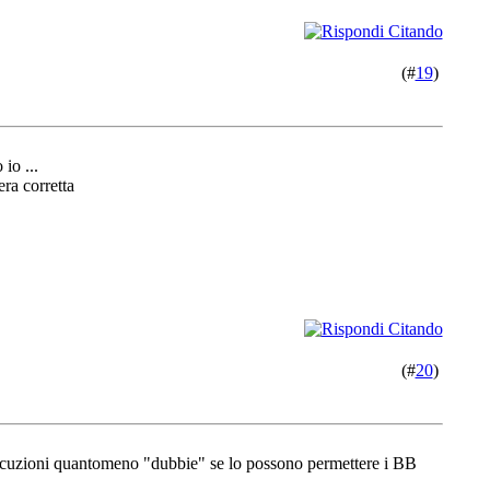
(#
19
)
io ...
era corretta
(#
20
)
d esecuzioni quantomeno "dubbie" se lo possono permettere i BB