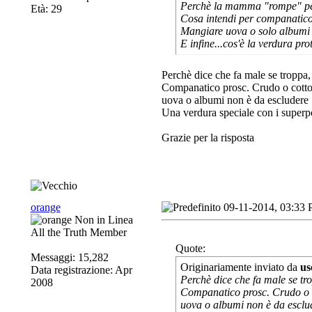
Perchè la mamma "rompe" pe
Età: 29
Cosa intendi per companatic
Mangiare uova o solo albumi 
E infine...cos'è la verdura pro
Perchè dice che fa male se troppa,
Companatico prosc. Crudo o cotto
uova o albumi non è da escludere
Una verdura speciale con i superp
Grazie per la risposta
orange
09-11-2014, 03:33
All the Truth Member
Quote:
Messaggi: 15,282
Originariamente inviato da
us
Data registrazione: Apr
Perchè dice che fa male se tr
2008
Companatico prosc. Crudo o 
uova o albumi non è da esclu