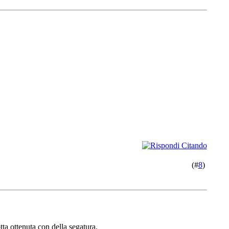
(#
8
)
ta ottenuta con della segatura.