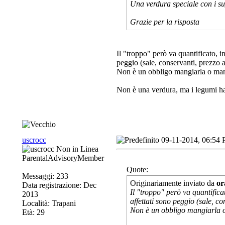
Una verdura speciale con i s
Grazie per la risposta
Il "troppo" però va quantificato, in
peggio (sale, conservanti, prezzo a
Non è un obbligo mangiarla o mangi
Non è una verdura, ma i legumi han
uscrocc
09-11-2014, 06:54
ParentalAdvisoryMember
Quote:
Messaggi: 233
Originariamente inviato da
or
Data registrazione: Dec
Il "troppo" però va quantifica
2013
affettati sono peggio (sale, co
Località: Trapani
Non è un obbligo mangiarla o 
Età: 29