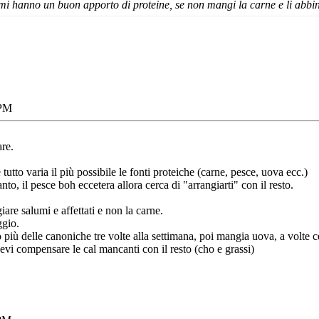
i hanno un buon apporto di proteine, se non mangi la carne e li abbini
 PM
re.
utto varia il più possibile le fonti proteiche (carne, pesce, uova ecc.)
to, il pesce boh eccetera allora cerca di "arrangiarti" con il resto.
are salumi e affettati e non la carne.
ggio.
 più delle canoniche tre volte alla settimana, poi mangia uova, a volte ce
i compensare le cal mancanti con il resto (cho e grassi)