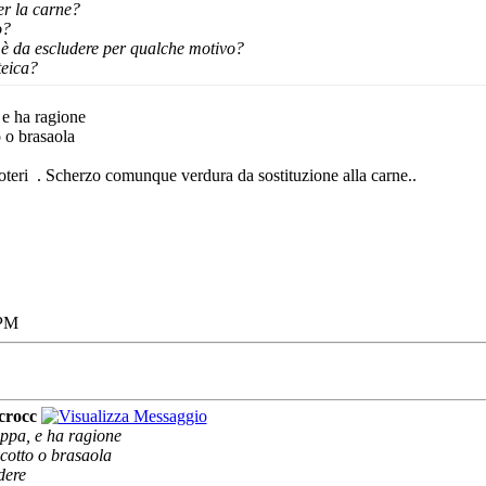
r la carne?
o?
è da escludere per qualche motivo?
teica?
 e ha ragione
 o brasaola
oteri
. Scherzo comunque verdura da sostituzione alla carne..
 PM
crocc
oppa, e ha ragione
cotto o brasaola
dere