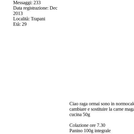
Messaggi: 233
Data registrazione: Dec
2013
Località: Trapani
Età: 29
Ciao raga ormai sono in normocalor
cambiare e sostituire la carne maga
cucina 50g
Colazione ore 7.30
Panino 100g integrale