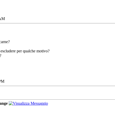
 AM
carne?
 escludere per qualche motivo?
?
 PM
ange