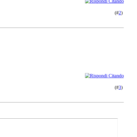
(#
2
)
(#
3
)