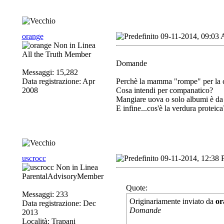
orange
09-11-2014, 09:03
All the Truth Member
Domande
Messaggi: 15,282
Data registrazione: Apr
Perchè la mamma "rompe" per la 
2008
Cosa intendi per companatico?
Mangiare uova o solo albumi è da
E infine...cos'è la verdura proteica
uscrocc
09-11-2014, 12:38
ParentalAdvisoryMember
Quote:
Messaggi: 233
Originariamente inviato da
or
Data registrazione: Dec
Domande
2013
Località: Trapani