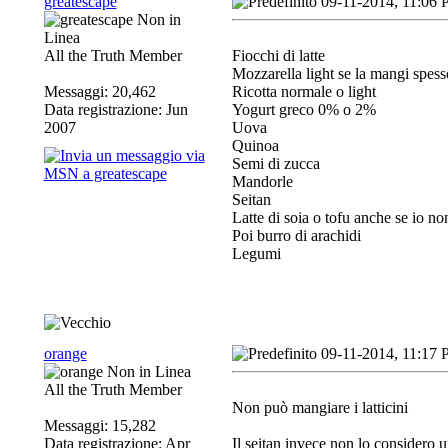
greatescape
09-11-2014, 11:06
All the Truth Member
Fiocchi di latte
Mozzarella light se la mangi spess
Messaggi: 20,462
Ricotta normale o light
Data registrazione: Jun
Yogurt greco 0% o 2%
2007
Uova
Quinoa
Semi di zucca
Mandorle
Seitan
Latte di soia o tofu anche se io no
Poi burro di arachidi
Legumi
orange
09-11-2014, 11:17
All the Truth Member
Non può mangiare i latticini
Messaggi: 15,282
Data registrazione: Apr
Il seitan invece non lo considero 