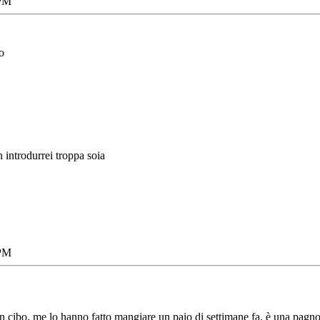
 PM
o
n introdurrei troppa soia
 PM
un cibo, me lo hanno fatto mangiare un paio di settimane fa, è una pagnot