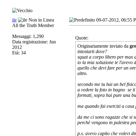
ile
09-07-2012, 06:55 
All the Truth Member
Messaggi: 1,290
Quote:
Data registrazione: Jun
Originariamente inviato da
gr
2012
intostarti dove?
Età: 34
squat a corpo libero per max da
io la mia soluzione te l'avevo d
quello che devi fare per un ore
altro.
secondo me tu hai un bel fisic
a vedere la foto in bagno
se ti
formati, sopra hai pure una bu
ma quando fai esercizi a casa 
da me ci sono ragazze che si 
perchè vengono in palestra per
p.s. avevo capito che volevi d