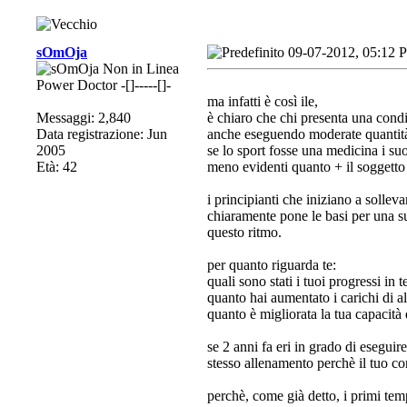
sOmOja
09-07-2012, 05:12 
Power Doctor -[]-----[]-
ma infatti è così ile,
Messaggi: 2,840
è chiaro che chi presenta una condi
Data registrazione: Jun
anche eseguendo moderate quantità 
2005
se lo sport fosse una medicina i su
Età: 42
meno evidenti quanto + il soggetto 
i principianti che iniziano a sollev
chiaramente pone le basi per una su
questo ritmo.
per quanto riguarda te:
quali sono stati i tuoi progressi in 
quanto hai aumentato i carichi di a
quanto è migliorata la tua capacità
se 2 anni fa eri in grado di eseguir
stesso allenamento perchè il tuo c
perchè, come già detto, i primi te