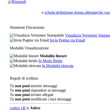
«
scheda definizione donna allenata(che vuol
Strumenti Discussione
Visualizza Versionee Stampa
Invia Pagina via Email
Modalità Visualizzazione
Modalità lineare
In Modo Ibrido
In Modalità elencata
Regole di scrittura
Tu
non puoi
inserire messaggi
Tu
non puoi
rispondere ai messaggi
Tu
non puoi
inviare allegati
Tu
non puoi
modificare i tuoi messaggi
codice vB
is
Attivo