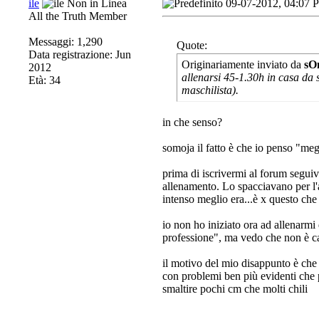
ile
09-07-2012, 04:07 
All the Truth Member
Messaggi: 1,290
Quote:
Data registrazione: Jun
Originariamente inviato da
sO
2012
allenarsi 45-1.30h in casa da 
Età: 34
maschilista).
in che senso?
somoja il fatto è che io penso "meg
prima di iscrivermi al forum segu
allenamento. Lo spacciavano per l'a
intenso meglio era...è x questo che
io non ho iniziato ora ad allenarmi
professione", ma vedo che non è cam
il motivo del mio disappunto è che
con problemi ben più evidenti che 
smaltire pochi cm che molti chili