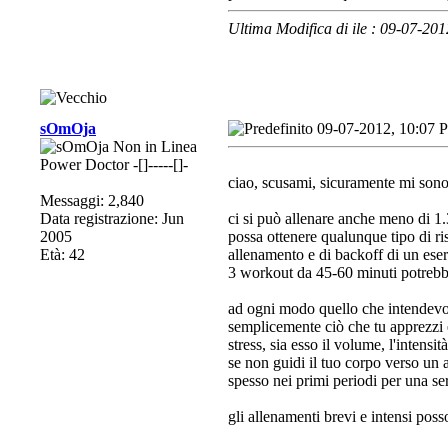
Ultima Modifica di ile : 09-07-20
sOmOja
09-07-2012, 10:07 
Power Doctor -[]-----[]-
ciao, scusami, sicuramente mi son
Messaggi: 2,840
Data registrazione: Jun
ci si può allenare anche meno di 1.
2005
possa ottenere qualunque tipo di ris
Età: 42
allenamento e di backoff di un es
3 workout da 45-60 minuti potreb
ad ogni modo quello che intendevo
semplicemente ciò che tu apprezzi 
stress, sia esso il volume, l'intensità
se non guidi il tuo corpo verso un
spesso nei primi periodi per una ser
gli allenamenti brevi e intensi poss