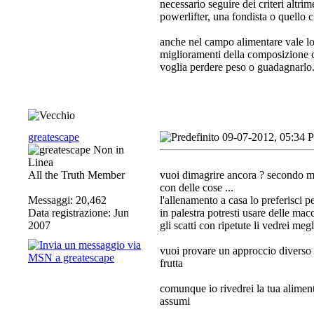
necessario seguire dei criteri altri
powerlifter, una fondista o quello c
anche nel campo alimentare vale lo s
miglioramenti della composizione c
voglia perdere peso o guadagnarlo
greatescape
09-07-2012, 05:34 
All the Truth Member
vuoi dimagrire ancora ? secondo me 
con delle cose ...
Messaggi: 20,462
l'allenamento a casa lo preferisci p
Data registrazione: Jun
in palestra potresti usare delle macc
2007
gli scatti con ripetute li vedrei me
vuoi provare un approccio diverso a
frutta
comunque io rivedrei la tua aliment
assumi