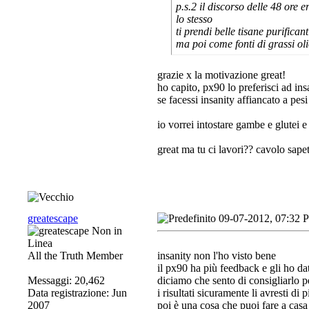
p.s.2 il discorso delle 48 ore 
lo stesso
ti prendi belle tisane purifican
ma poi come fonti di grassi oli
grazie x la motivazione great!
ho capito, px90 lo preferisci ad insa
se facessi insanity affiancato a pes
io vorrei intostare gambe e glutei 
great ma tu ci lavori?? cavolo sape
greatescape
09-07-2012, 07:32 
All the Truth Member
insanity non l'ho visto bene
il px90 ha più feedback e gli ho da
Messaggi: 20,462
diciamo che sento di consigliarlo p
Data registrazione: Jun
i risultati sicuramente li avresti di
2007
poi è una cosa che puoi fare a casa