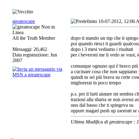
greatescape
10-07-2012, 12:06
All the Truth Member
dopo ti mando un mp che ti spieg
poi quando riesci ti guardi qualcos
Messaggi: 20,462
dopo i 3 mesi vediamo i risultati
Data registrazione: Jun
per i beveroni me li vedo se vuoi, i
2007
comunque ognuno qui è bravo più o m
a cucinare cosa che non sappiamo 
quindi tu sei più brava su certe cos
migliorerai in poco tempo
p.s. per il farti aiutare mi sembra 
trazioni alla sbarra se non avessi a
uno dal basso che ti spingeva su
oppure magari push up zaorrati se ad
Ultima Modifica di greatescape :