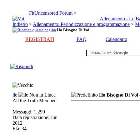
FitUncensored Forum
>
Allenamento - Le B
>
Allenamento: Periodizzazione e programmazione
>
Me
Ho Bisogno Di Voi
REGISTRATI
FAQ
Calendario
ile
Ho Bisogno Di Voi 
All the Truth Member
Messaggi: 1,290
Data registrazione: Jun
2012
Età: 34