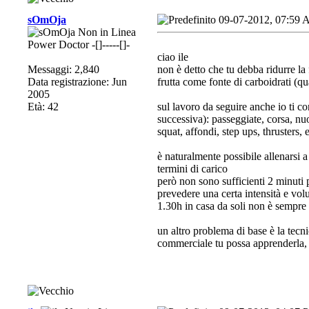
sOmOja
09-07-2012, 07:59
Power Doctor -[]-----[]-
ciao ile
Messaggi: 2,840
non è detto che tu debba ridurre la f
Data registrazione: Jun
frutta come fonte di carboidrati (qu
2005
Età: 42
sul lavoro da seguire anche io ti co
successiva): passeggiate, corsa, nuot
squat, affondi, step ups, thrusters, e
è naturalmente possibile allenarsi a
termini di carico
però non sono sufficienti 2 minuti
prevedere una certa intensità e vol
1.30h in casa da soli non è sempre 
un altro problema di base è la tecni
commerciale tu possa apprenderla, c