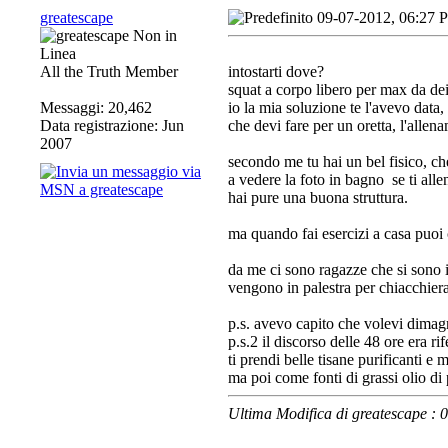
greatescape
09-07-2012, 06:27 
All the Truth Member
intostarti dove?
squat a corpo libero per max da dei 
Messaggi: 20,462
io la mia soluzione te l'avevo data,
Data registrazione: Jun
che devi fare per un oretta, l'allena
2007
secondo me tu hai un bel fisico, ch
a vedere la foto in bagno
se ti alle
hai pure una buona struttura.
ma quando fai esercizi a casa puoi 
da me ci sono ragazze che si sono 
vengono in palestra per chiacchiera
p.s. avevo capito che volevi dimag
p.s.2 il discorso delle 48 ore era r
ti prendi belle tisane purificanti e 
ma poi come fonti di grassi olio di 
Ultima Modifica di greatescape :