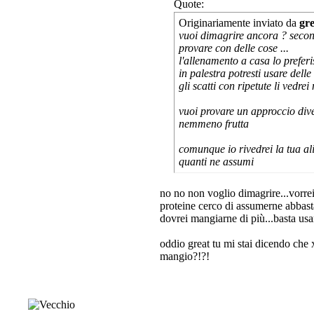
Quote:
Originariamente inviato da
gr
vuoi dimagrire ancora ? second
provare con delle cose ...
l'allenamento a casa lo preferi
in palestra potresti usare delle
gli scatti con ripetute li vedr
vuoi provare un approccio diver
nemmeno frutta
comunque io rivedrei la tua al
quanti ne assumi
no no non voglio dimagrire...vorre
proteine cerco di assumerne abbasta
dovrei mangiarne di più...basta usa
oddio great tu mi stai dicendo che
mangio?!?!