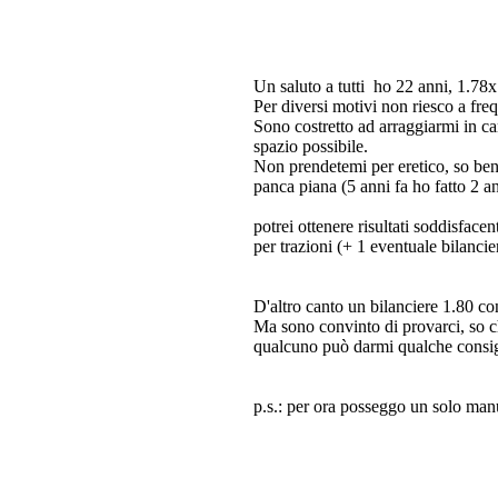
Un saluto a tutti
ho 22 anni, 1.78x
Per diversi motivi non riesco a freq
Sono costretto ad arraggiarmi in ca
spazio possibile.
Non prendetemi per eretico, so be
panca piana (5 anni fa ho fatto 2 an
potrei ottenere risultati soddisface
per trazioni (+ 1 eventuale bilanci
D'altro canto un bilanciere 1.80 co
Ma sono convinto di provarci, so ch
qualcuno può darmi qualche consig
p.s.: per ora posseggo un solo ma