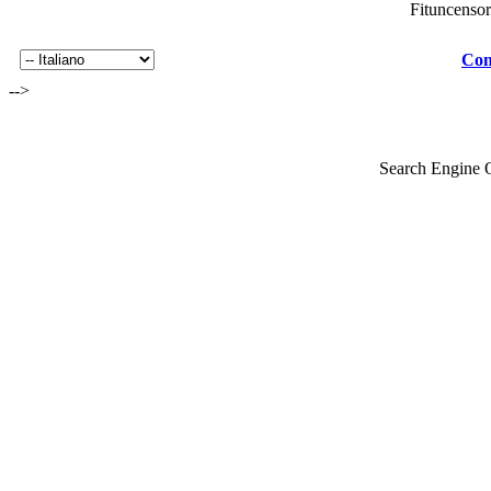
Fituncenso
Con
-->
Search Engine 