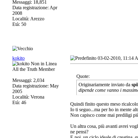
Messaggi: 18,851
Data registrazione: Apr
2008
Località: Arezzo
Età: 50
kokito
03-02-2010, 11:14
All the Truth Member
Quote:
Messaggi: 2,034
Originariamente inviato da
spi
Data registrazione: May
dipende come vanno i massimali
2005
Località: Verona
Età: 46
Quindi finito questo meso ricalcol
Io ti seguo...ma per ho in mente alt
Non capisco come mai prediligi più
Un altra cosa, più avanti avrei vog
ne pensi?
E poi, un ciclo ideale di creatina, q