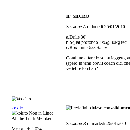
II° MICRO
Sessione A
di lunedì 25/01/2010
a.Drills 30'
b.Squat profondo 4x6@30kg rec. 
c.Box jump 6x3
45cm
Continuo a fare lo squat leggero, anc
(spero in temi brevi) coach dici ch
vertebre lombari?
kokito
Meso consolidament
All the Truth Member
Sessione B
di martedì 26/01/2010
Messaggi: 2,034