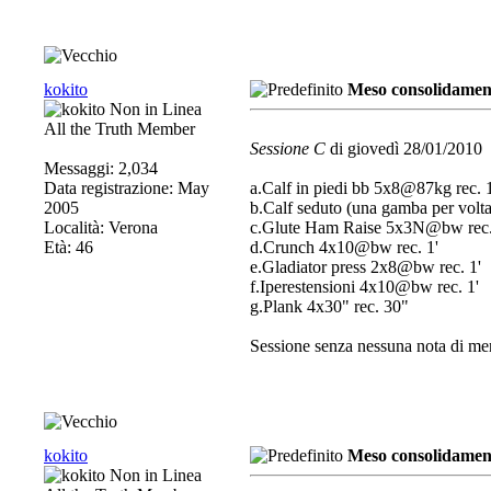
kokito
Meso consolidamen
All the Truth Member
Sessione C
di giovedì 28/01/2010
Messaggi: 2,034
Data registrazione: May
a.Calf in piedi bb 5x8@87kg rec. 1
2005
b.Calf seduto (una gamba per vol
Località: Verona
c.Glute Ham Raise 5x3N@bw rec.
Età: 46
d.Crunch 4x10@bw rec. 1'
e.Gladiator press 2x8@bw rec. 1'
f.Iperestensioni 4x10@bw rec. 1'
g.Plank 4x30" rec. 30"
Sessione senza nessuna nota di meri
kokito
Meso consolidamen