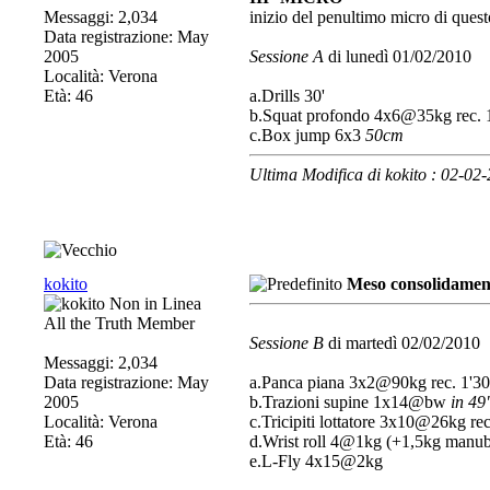
Messaggi: 2,034
inizio del penultimo micro di ques
Data registrazione: May
2005
Sessione A
di lunedì 01/02/2010
Località: Verona
Età: 46
a.Drills 30'
b.Squat profondo 4x6@35kg rec. 
c.Box jump 6x3
50cm
Ultima Modifica di kokito : 02-02
kokito
Meso consolidament
All the Truth Member
Sessione B
di martedì 02/02/2010
Messaggi: 2,034
Data registrazione: May
a.Panca piana 3x2@90kg rec. 1'3
2005
b.Trazioni supine 1x14@bw
in 49
Località: Verona
c.Tricipiti lottatore 3x10@26kg rec
Età: 46
d.Wrist roll 4@1kg (+1,5kg manub
e.L-Fly 4x15@2kg