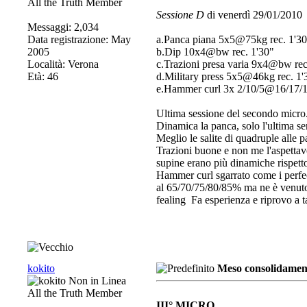
All the Truth Member
Sessione D
di venerdì 29/01/2010
Messaggi: 2,034
Data registrazione: May
a.Panca piana 5x5@75kg rec. 1'3
2005
b.Dip 10x4@bw rec. 1'30"
Località: Verona
c.Trazioni presa varia 9x4@bw rec
Età: 46
d.Military press 5x5@46kg rec. 1'
e.Hammer curl 3x 2/10/5@16/17/
Ultima sessione del secondo micro
Dinamica la panca, solo l'ultima se
Meglio le salite di quadruple alle p
Trazioni buone e non me l'aspettavo
supine erano più dinamiche rispetto
Hammer curl sgarrato come i perfect
al 65/70/75/80/85% ma ne è venuto 
fealing
Fa esperienza e riprovo a ta
kokito
Meso consolidament
All the Truth Member
III° MICRO