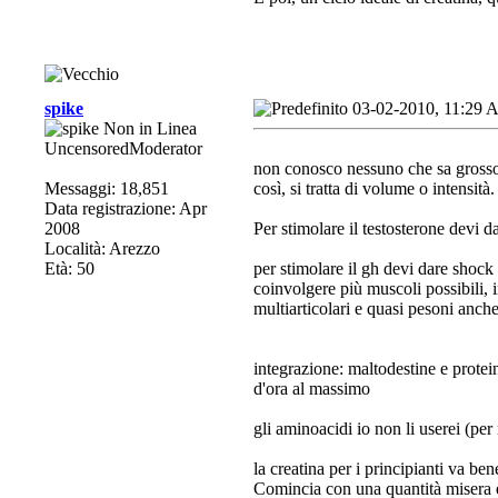
spike
03-02-2010, 11:29
UncensoredModerator
non conosco nessuno che sa grosso s
Messaggi: 18,851
così, si tratta di volume o intensità.
Data registrazione: Apr
2008
Per stimolare il testosterone devi d
Località: Arezzo
Età: 50
per stimolare il gh devi dare shock l
coinvolgere più muscoli possibili, 
multiarticolari e quasi pesoni anche
integrazione: maltodestine e prote
d'ora al massimo
gli aminoacidi io non li userei (per
la creatina per i principianti va be
Comincia con una quantità misera 