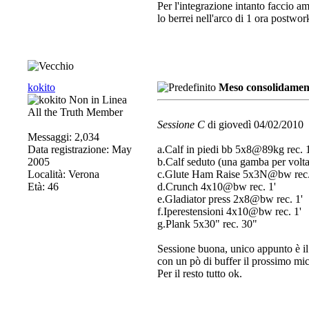
Per l'integrazione intanto faccio a
lo berrei nell'arco di 1 ora postwor
kokito
Meso consolidament
All the Truth Member
Sessione C
di giovedì 04/02/2010
Messaggi: 2,034
Data registrazione: May
a.Calf in piedi bb 5x8@89kg rec. 1
2005
b.Calf seduto (una gamba per vol
Località: Verona
c.Glute Ham Raise 5x3N@bw rec.
Età: 46
d.Crunch 4x10@bw rec. 1'
e.Gladiator press 2x8@bw rec. 1'
f.Iperestensioni 4x10@bw rec. 1'
g.Plank 5x30" rec. 30"
Sessione buona, unico appunto è il 
con un pò di buffer il prossimo mi
Per il resto tutto ok.