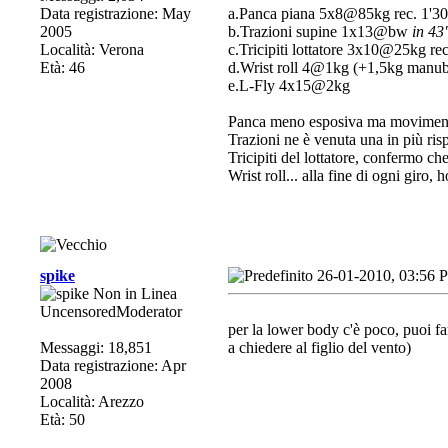
Data registrazione: May
a.Panca piana 5x8@85kg rec. 1'3
2005
b.Trazioni supine 1x13@bw
in 43
Località: Verona
c.Tricipiti lottatore 3x10@25kg rec
Età: 46
d.Wrist roll 4@1kg (+1,5kg manub
e.L-Fly 4x15@2kg
Panca meno esposiva ma movimento
Trazioni ne è venuta una in più ri
Tricipiti del lottatore, confermo c
Wrist roll... alla fine di ogni giro
spike
26-01-2010, 03:56 
UncensoredModerator
per la lower body c'è poco, puoi fa
Messaggi: 18,851
a chiedere al figlio del vento)
Data registrazione: Apr
2008
Località: Arezzo
Età: 50