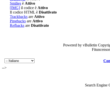
Smilies
è
Attivo
[IMG]
il codice è
Attivo
Il codice HTML è
Disattivato
Trackbacks
are
Attivo
Pingbacks
are
Attivo
Refbacks
are
Disattivato
Powered by vBulletin Copyrig
Fituncenso
Con
-->
Search Engine 