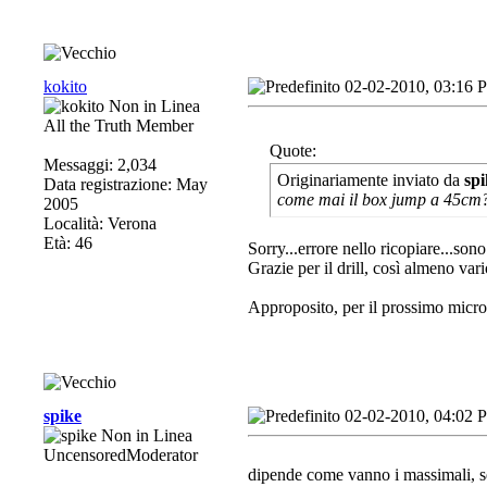
kokito
02-02-2010, 03:16 
All the Truth Member
Quote:
Messaggi: 2,034
Originariamente inviato da
spi
Data registrazione: May
come mai il box jump a 45cm
2005
Località: Verona
Età: 46
Sorry...errore nello ricopiare...so
Grazie per il drill, così almeno var
Approposito, per il prossimo micro
spike
02-02-2010, 04:02 
UncensoredModerator
dipende come vanno i massimali, se