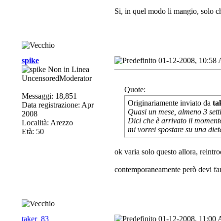
Si, in quel modo li mangio, solo 
spike
01-12-2008, 10:58
UncensoredModerator
Quote:
Messaggi: 18,851
Originariamente inviato da
ta
Data registrazione: Apr
Quasi un mese, almeno 3 sett
2008
Dici che è arrivato il moment
Località: Arezzo
mi vorrei spostare su una die
Età: 50
ok varia solo questo allora, reintr
contemporaneamente però devi fare a
taker_83
01-12-2008, 11:00