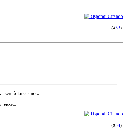
(#
53
)
va sennò fai casino...
 basse...
(#
54
)