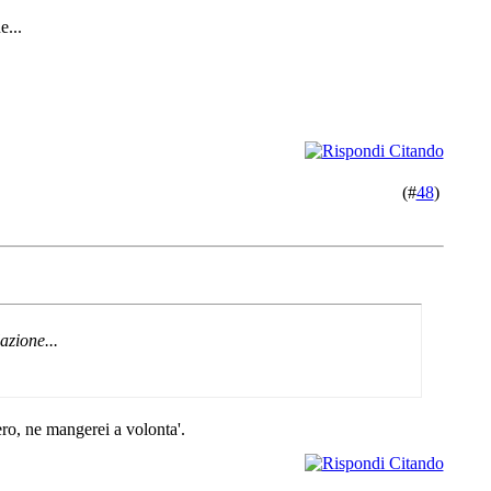
e...
(#
48
)
azione...
ro, ne mangerei a volonta'.