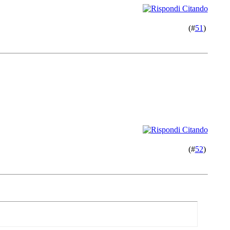
(#
51
)
(#
52
)