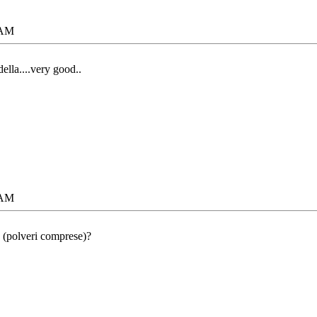
 AM
ella....very good..
 AM
 (polveri comprese)?