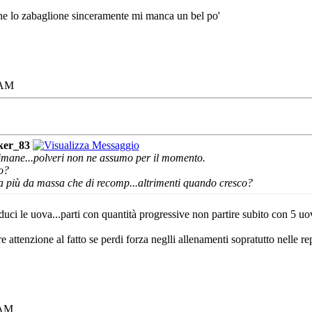
che lo zabaglione sinceramente mi manca un bel po'
 AM
ker_83
imane...polveri non ne assumo per il momento.
o?
ta più da massa che di recomp...altrimenti quando cresco?
oduci le uova...parti con quantità progressive non partire subito con 5 uo
ttenzione al fatto se perdi forza neglli allenamenti sopratutto nelle rep
 AM