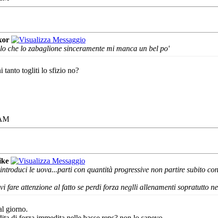
xor
olo che lo zabaglione sinceramente mi manca un bel po'
 tanto togliti lo sfizio no?
 AM
ike
eintroduci le uova...parti con quantità progressive non partire subito con
are attenzione al fatto se perdi forza neglli allenamenti sopratutto nel
l giorno.
rdita di forza immedita nelle basse reps? non lo sapevo