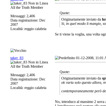
All the Truth Member
Quote:
Messaggi: 2,406
Originariamente inviato da
lu
Data registrazione: Dec
Si, in quel modo li mangio, s
2007
Località: reggio calabria
Se ti viene la voglia, una volta ogni
taker_83
01-12-2008, 11:01
All the Truth Member
Quote:
Messaggi: 2,406
Originariamente inviato da
sp
Data registrazione: Dec
ok varia solo questo allora, r
2007
Località: reggio calabria
contemporaneamente però devi f
No, introduco al massimo 2 uova a
L'intolleranza può portare alla pe