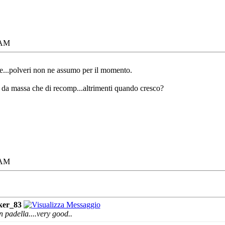
 AM
e...polveri non ne assumo per il momento.
ù da massa che di recomp...altrimenti quando cresco?
 AM
ker_83
 padella....very good..