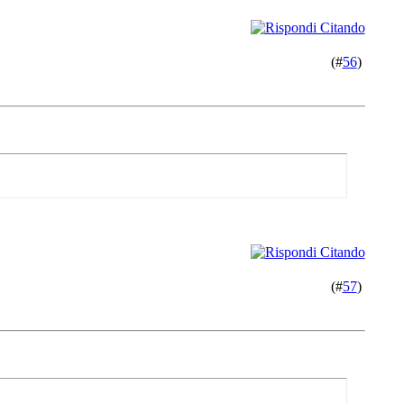
(#
56
)
(#
57
)