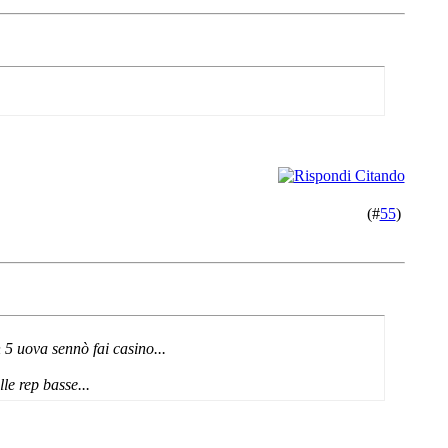
(#
55
)
 5 uova sennò fai casino...
le rep basse...