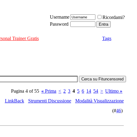
Username
Ricordami?
Password
rsonal Trainer Gratis
Tags
Pagina 4 of 55
«
Prima
<
2
3
4
5
6
14
54
>
Ultimo
»
LinkBack
Strumenti Discussione
Modalità Visualizzazione
(#
46
)