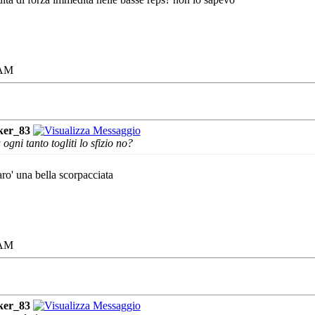
 AM
ker_83
 ogni tanto togliti lo sfizio no?
ro' una bella scorpacciata
 AM
ker_83