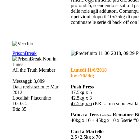
profondità, scendendo si sotto il p
delle noie agli adduttori. Comunque
ripetizioni, dopo il 10x75kg di que
continuare le serie di back-off con
PrisonBreak
11-06-2018, 09:29 
All the Truth Member
Lunedì 11/6/2018
bw=76.9kg
Messaggi: 3,089
Data registrazione: Mar
Push Press
2012
37.5kg x 5
Località: Piacentino
42.5kg x 3
D.O.C.
47.5kg x 6
(P.R. ... ma si poteva f
Età: 35
Panca a Terra -s.s.- Rematore Bi
40kg x 10 + 45kg x 10 x 5serie #60
Curl a Martello
2.5+2.5kg x 70