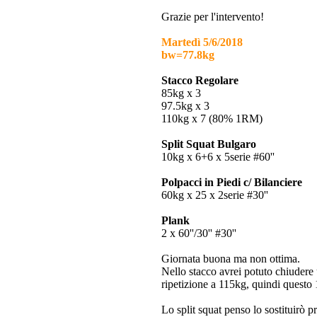
Grazie per l'intervento!
Martedì 5/6/2018
bw=77.8kg
Stacco Regolare
85kg x 3
97.5kg x 3
110kg x 7 (80% 1RM)
Split Squat Bulgaro
10kg x 6+6 x 5serie #60''
Polpacci in Piedi c/ Bilanciere
60kg x 25 x 2serie #30''
Plank
2 x 60''/30'' #30''
Giornata buona ma non ottima.
Nello stacco avrei potuto chiudere 
ripetizione a 115kg, quindi questo
Lo split squat penso lo sostituirò 