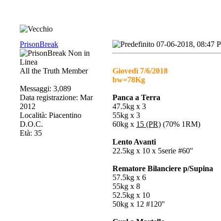
PrisonBreak
07-06-2018, 08:47 
All the Truth Member
Giovedì 7/6/2018
bw=78Kg
Messaggi: 3,089
Data registrazione: Mar
Panca a Terra
2012
47.5kg x 3
Località: Piacentino
55kg x 3
D.O.C.
60kg x
15 (PR)
(70% 1RM)
Età: 35
Lento Avanti
22.5kg x 10 x 5serie #60''
Rematore Bilanciere p/Supina
57.5kg x 6
55kg x 8
52.5kg x 10
50kg x 12 #120''