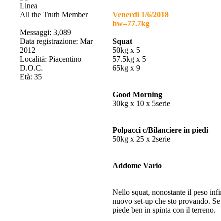
All the Truth Member
Venerdì 1/6/2018
bw=77.7kg
Messaggi: 3,089
Data registrazione: Mar
Squat
2012
50kg x 5
Località: Piacentino
57.5kg x 5
D.O.C.
65kg x 9
Età: 35
Good Morning
30kg x 10 x 5serie
Polpacci c/Bilanciere in piedi
50kg x 25 x 2serie
Addome Vario
Nello squat, nonostante il peso infi
nuovo set-up che sto provando. Se 
piede ben in spinta con il terreno.