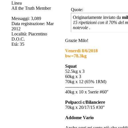
All the Truth Member
Quote:
Originariamente inviato da
mi
Messaggi: 3,089
15 ripetizioni con il 70% del ma
Data registrazione: Mar
notevole
.
2012
Località: Piacentino
D.O.C.
Grazie Milo!
Età: 35
Venerdì 8/6/2018
bw=78.3kg
Squat
52.5kg x 3
60kg x 3
70kg x 12 (65% 1RM)
--------------------
40kg x 10 x 5serie #60''
Polpacci c/Bilanciere
70kg x 20/17/15 #30''
Addome Vario
Anche oggi mi sento più che soddis