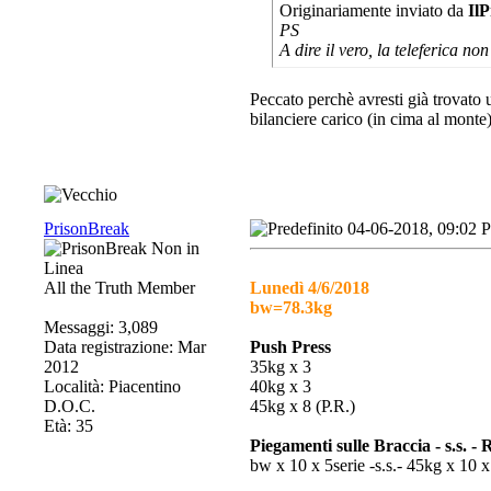
Originariamente inviato da
IlP
PS
A dire il vero, la teleferica non
Peccato perchè avresti già trovato u
bilanciere carico (in cima al monte)
PrisonBreak
04-06-2018, 09:02 
All the Truth Member
Lunedì 4/6/2018
bw=78.3kg
Messaggi: 3,089
Data registrazione: Mar
Push Press
2012
35kg x 3
Località: Piacentino
40kg x 3
D.O.C.
45kg x 8 (P.R.)
Età: 35
Piegamenti sulle Braccia - s.s. -
bw x 10 x 5serie -s.s.- 45kg x 10 x