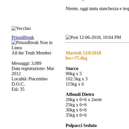
Niente, oggi tanta stanchezza e tro
PrisonBreak
12-06-2018, 10:04 PM
All the Truth Member
Martedì 12/6/2018
bw=77.4kg
Messaggi: 3,089
Data registrazione: Mar
Stacco
2012
90kg x 5
Località: Piacentino
102.5kg x 3
D.O.C.
115kg x 6
Età: 35
Affondi Dietro
20kg x 6+6 x 2serie
25kg x 6+6
30kg x 6+6
35kg x 6+6
Polpacci Seduto