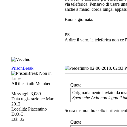
via teleferica. Pensavo di usare un
anche a mano; corda lunga, appassion
Buona giornata.
PS
A dire il vero, la teleferica non ce l
PrisonBreak
02-06-2018, 02:03 
All the Truth Member
Quote:
Originariamente inviato da
or
Messaggi: 3,089
Spero che Acid non legga il tu
Data registrazione: Mar
2012
Località: Piacentino
Scusa ma non ho colto il riferimen
D.O.C.
Età: 35
Quote: