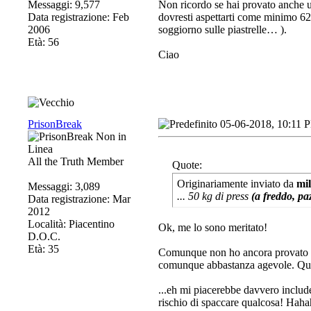
Messaggi: 9,577
Non ricordo se hai provato anche u
Data registrazione: Feb
dovresti aspettarti come minimo 62,
2006
soggiorno sulle piastrelle…
).
Età: 56
Ciao
PrisonBreak
05-06-2018, 10:11 
All the Truth Member
Quote:
Originariamente inviato da
mi
Messaggi: 3,089
... 50 kg di press
(a freddo, pa
Data registrazione: Mar
2012
Località: Piacentino
Ok, me lo sono meritato!
D.O.C.
Età: 35
Comunque non ho ancora provato un 
comunque abbastanza agevole. Quin
...eh mi piacerebbe davvero includ
rischio di spaccare qualcosa! Hah