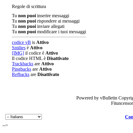
Regole di scrittura
Tu
non puoi
inserire messaggi
Tu
non puoi
rispondere ai messaggi
Tu
non puoi
inviare allegati
Tu
non puoi
modificare i tuoi messaggi
codice vB
is
Attivo
Smilies
è
Attivo
[IMG]
il codice è
Attivo
Il codice HTML è
Disattivato
Trackbacks
are
Attivo
Pingbacks
are
Attivo
Refbacks
are
Disattivato
Powered by vBulletin Copyrig
Fituncenso
Con
-->