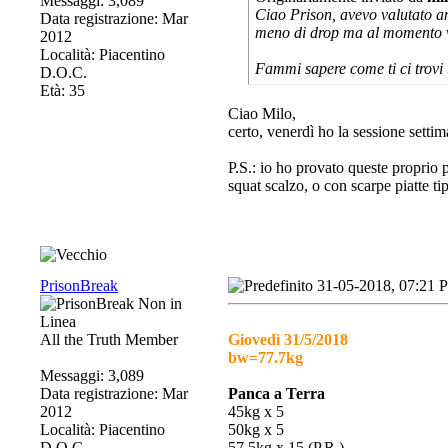
Messaggi: 3,089
Ciao Prison, avevo valutato a
Data registrazione: Mar
meno di drop ma al momento v
2012
Località: Piacentino
Fammi sapere come ti ci trovi
D.O.C.
Età: 35
Ciao Milo,
certo, venerdì ho la sessione setti
P.S.: io ho provato queste proprio
squat scalzo, o con scarpe piatte ti
PrisonBreak
31-05-2018, 07:21 
All the Truth Member
Giovedì 31/5/2018
bw=77.7kg
Messaggi: 3,089
Data registrazione: Mar
Panca a Terra
2012
45kg x 5
Località: Piacentino
50kg x 5
D.O.C.
57.5kg x
15
(P.R.)