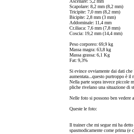
Ascellare: 5,2 mm
Scapolare: 8,2 mm (8,2 mm)
Tricipite: 7,0 mm (8,2 mm)
Bicipite: 2,8 mm (3 mm)
Addominale: 11,4 mm
Cr.iliaca: 7,6 mm (7,8 mm)
Coscia: 19,2 mm (14,4 mm)
Peso corporeo: 69,9 kg
Massa magra: 63,8 kg
Massa grassa: 6,1 Kg
Fat: 9,3%
Si evince ovviamente dai dati che 
aumentata...questo purtroppo è il 
Nella parte sopra invece piccole mi
pliche rivelano una situazione di s
Nelle foto si possono ben vedere anc
Queste le foto:
Il trainer che mi segue mi ha dett
spasmodicamente come prima (e chi