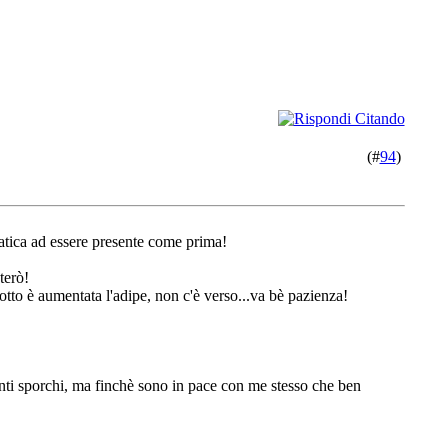
(#
94
)
atica ad essere presente come prima!
terò!
otto è aumentata l'adipe, non c'è verso...va bè pazienza!
ti sporchi, ma finchè sono in pace con me stesso che ben