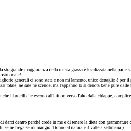
la stragrande maggioranza della massa grassa è localizzata nella parte so
nostro male!
gliorie generali ci sono state e non mi lamento, unico dettaglio è per il
tasi totale, nè sale ne scende, ma l'appanno lo si denota bene pure dalle 
he i lardelli che escono all'infuori verso l'alto dalla chiappe, complice l
o di darci dentro perchè crede in me e di tenere la dieta con grammature
 se ne frega se mi mangio il tonno al naturale 3 volte a settimana
)