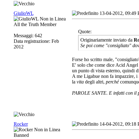
GiulioWL
13-04-2012, 09:49
All the Truth Member
Quote:
Messaggi: 642
Originariamente inviato da
Ro
Data registrazione: Feb
Se poi come "consigliato" dov
2012
Forse ho scritto male, "consiglia
E' solo che come dice Acid Angel r
un punto di vista esterno, quindi 
A me Ligabue non fa impazzire, i 
la
vita
degli altri,
perché
comunqu
PAROLE SANTE. E infatti con il p
Rocker
14-04-2012, 09:18
Banned