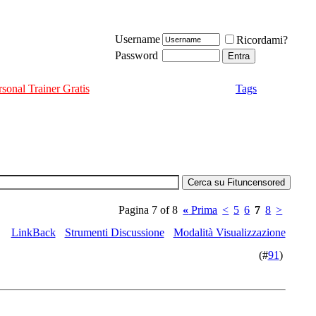
Username
Ricordami?
Password
rsonal Trainer Gratis
Tags
Pagina 7 of 8
«
Prima
<
5
6
7
8
>
LinkBack
Strumenti Discussione
Modalità Visualizzazione
(#
91
)