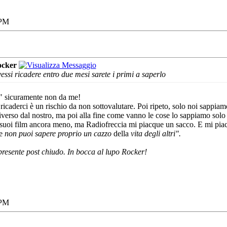
 PM
cker
essi ricadere entro due mesi sarete i primi a saperlo
to" sicuramente non da me!
icaderci è un rischio da non sottovalutare. Poi ripeto, solo noi sappiam
diverso dal nostro, ma poi alla fine come vanno le cose lo sappiamo solo 
suoi film ancora meno, ma Radiofreccia mi piacque un sacco. E mi piacq
e
non puoi sapere proprio un cazzo
della
vita degli altri".
resente post chiudo. In bocca al lupo Rocker!
 PM